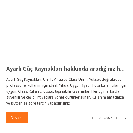
örleri
r
 Cihazları
Cihazları
Ayarlı Güç Kaynakları hakkında aradığınız herşey
Ayarlı Güç Kaynakları: Uni-T, Yihua ve Class Uni-T: Yüksek doğruluk ve
profesyonel kullanım için ideal. Yihua: Uygun fiyatlı, hobi kullanıcıları için
uygun. Class: Kullanıcı dostu, taşınabilir tasarımlar. Her üç marka da
güvenilir ve çeşitli ihtiyaçlara yönelik ürünler sunar. Kullanım amacınıza
ve bütçenize göre tercih yapabilirsiniz.
Devamı
10/06/2024
16:12