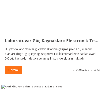
 Test Cihazı
lçer
hazları
a Cihazları
sı
yleri
ergeleri
Laboratuvar Güç Kaynakları: Elektronik Test ve Geliştirme İçin Güvenilir Enerji Çözümleri
lizörleri
neleri
Bu yazıda laboratuvar güç kaynaklarının çalışma prensibi, kullanım
Cihazları
alanları, doğru güç kaynağı seçimi ve ElcElektroMarket’te satılan ayarlı
DC güç kaynakları detaylı ve anlaşılır şekilde ele alınmaktadır.
zları ve Kablo Bulucular
Devamı
04/01/2026
00:52
reler