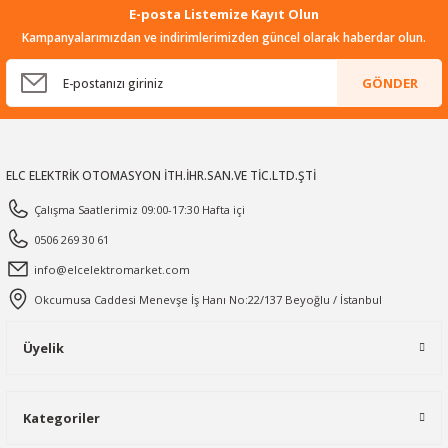
E-posta Listemize Kayıt Olun
Kampanyalarımızdan ve indirimlerimizden güncel olarak haberdar olun.
GÖNDER
ELC ELEKTRİK OTOMASYON İTH.İHR.SAN.VE TİC.LTD.ŞTİ
Çalışma Saatlerimiz 09:00-17:30 Hafta içi
0506 269 30 61
info@elcelektromarket.com
Okcumusa Caddesi Menevşe İş Hanı No:22/137 Beyoğlu / İstanbul
Üyelik
Kategoriler