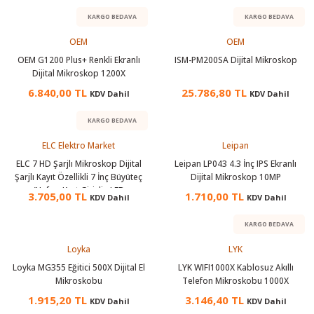
 Test Cihazı
lçer
KARGO BEDAVA
KARGO BEDAVA
OEM
OEM
hazları
a Cihazları
sı
yleri
OEM G1200 Plus+ Renkli Ekranlı
ISM-PM200SA Dijital Mikroskop
Dijital Mikroskop 1200X
ergeleri
6.840,00 TL
25.786,80 TL
KDV Dahil
KDV Dahil
lizörleri
neleri
KARGO BEDAVA
ELC Elektro Market
Leipan
Cihazları
ELC 7 HD Şarjlı Mikroskop Dijital
Leipan LP043 4.3 İnç IPS Ekranlı
Şarjlı Kayıt Özellikli 7 İnç Büyüteç
Dijital Mikroskop 10MP
zları ve Kablo Bulucular
(Hafıza Kart Girişli - LED
3.705,00 TL
1.710,00 TL
KDV Dahil
KDV Dahil
Aydınlatma)
KARGO BEDAVA
Loyka
LYK
reler
Loyka MG355 Eğitici 500X Dijital El
LYK WIFI1000X Kablosuz Akıllı
Mikroskobu
Telefon Mikroskobu 1000X
1.915,20 TL
3.146,40 TL
KDV Dahil
KDV Dahil