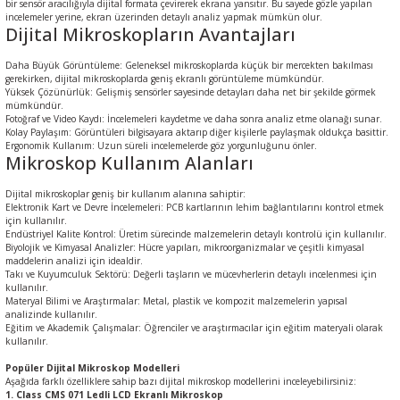
bir sensör aracılığıyla dijital formata çevirerek ekrana yansıtır. Bu sayede gözle yapılan
incelemeler yerine, ekran üzerinden detaylı analiz yapmak mümkün olur.
Dijital Mikroskopların Avantajları
Daha Büyük Görüntüleme: Geleneksel mikroskoplarda küçük bir mercekten bakılması
gerekirken, dijital mikroskoplarda geniş ekranlı görüntüleme mümkündür.
Yüksek Çözünürlük: Gelişmiş sensörler sayesinde detayları daha net bir şekilde görmek
mümkündür.
Fotoğraf ve Video Kaydı: İncelemeleri kaydetme ve daha sonra analiz etme olanağı sunar.
Kolay Paylaşım: Görüntüleri bilgisayara aktarıp diğer kişilerle paylaşmak oldukça basittir.
Ergonomik Kullanım: Uzun süreli incelemelerde göz yorgunluğunu önler.
Mikroskop Kullanım Alanları
Dijital mikroskoplar geniş bir kullanım alanına sahiptir:
Elektronik Kart ve Devre İncelemeleri: PCB kartlarının lehim bağlantılarını kontrol etmek
için kullanılır.
Endüstriyel Kalite Kontrol: Üretim sürecinde malzemelerin detaylı kontrolü için kullanılır.
Biyolojik ve Kimyasal Analizler: Hücre yapıları, mikroorganizmalar ve çeşitli kimyasal
maddelerin analizi için idealdir.
Takı ve Kuyumculuk Sektörü: Değerli taşların ve mücevherlerin detaylı incelenmesi için
kullanılır.
Materyal Bilimi ve Araştırmalar: Metal, plastik ve kompozit malzemelerin yapısal
analizinde kullanılır.
Eğitim ve Akademik Çalışmalar: Öğrenciler ve araştırmacılar için eğitim materyali olarak
kullanılır.
Popüler Dijital Mikroskop Modelleri
Aşağıda farklı özelliklere sahip bazı dijital mikroskop modellerini inceleyebilirsiniz:
1. Class CMS 071 Ledli LCD Ekranlı Mikroskop