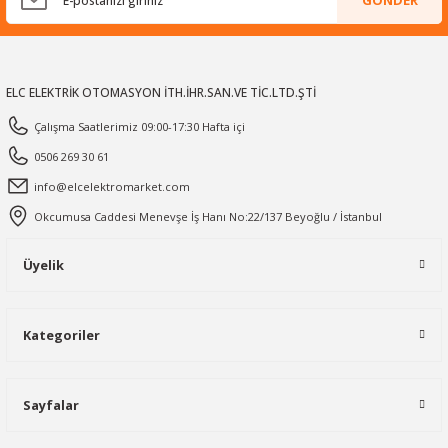
GÖNDER
ELC ELEKTRİK OTOMASYON İTH.İHR.SAN.VE TİC.LTD.ŞTİ
Çalışma Saatlerimiz 09:00-17:30 Hafta içi
0506 269 30 61
info@elcelektromarket.com
Okcumusa Caddesi Menevşe İş Hanı No:22/137 Beyoğlu / İstanbul
Üyelik
Kategoriler
Sayfalar