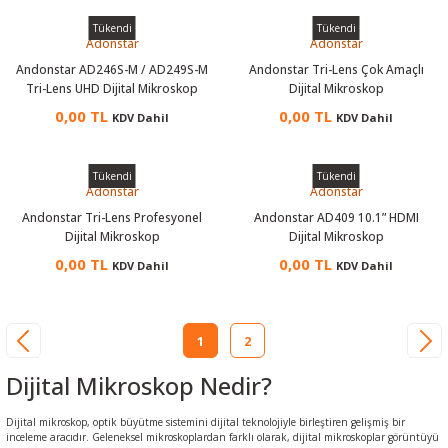
Tükendi
Tükendi
Adonstar
Adonstar
Andonstar AD246S-M / AD249S-M
Andonstar Tri-Lens Çok Amaçlı
Tri-Lens UHD Dijital Mikroskop
Dijital Mikroskop
0,00 TL
0,00 TL
KDV Dahil
KDV Dahil
Tükendi
Tükendi
Adonstar
Adonstar
Andonstar Tri-Lens Profesyonel
Andonstar AD409 10.1” HDMI
Dijital Mikroskop
Dijital Mikroskop
0,00 TL
0,00 TL
KDV Dahil
KDV Dahil
1
2
Dijital Mikroskop Nedir?
Dijital mikroskop, optik büyütme sistemini dijital teknolojiyle birleştiren gelişmiş bir
inceleme aracıdır. Geleneksel mikroskoplardan farklı olarak, dijital mikroskoplar görüntüyü