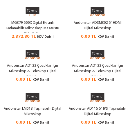
Tükendi
Tükendi
OEM
Adonstar
MG379 500X Dijital Ekranlı
Andonstar ADSM302 5” HDMI
Katlanabilir Mikroskop Masaüstü
Dijital Mikroskop
ve Elde Kullanım
2.872,80 TL
0,00 TL
KDV Dahil
KDV Dahil
Tükendi
Tükendi
Adonstar
Adonstar
Andonstar AD122 Çocuklar İçin
Andonstar AD122 Çocuklar İçin
Mikroskop & Teleskop Dijital
Mikroskop & Teleskop Dijital
Dürbün
Dürbün
0,00 TL
0,00 TL
KDV Dahil
KDV Dahil
Tükendi
Tükendi
Adonstar
Adonstar
Andonstar LM013 Taşınabilir Dijital
Andonstar AD115 5” IPS Taşınabilir
Mikroskop
Dijital Mikroskop
0,00 TL
0,00 TL
KDV Dahil
KDV Dahil