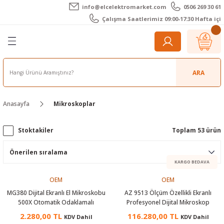
info@elcelektromarket.com
0506 269 30 61
Geri Dön
Geri Dön
Geri Dön
Geri Dön
Geri Dön
Geri Dön
Çalışma Saatlerimiz 09:00-17:30 Hafta içi
er
 Aletleri
eralar
t Cihazları
m Teli - Pasta
Elektronik
lar
r
ARA
imetre
akları
Kameralar
Anasayfa
Mikroskoplar
timetre
ratörleri
ameralar
raçları
Stoktakiler
Toplam 53 ürün
metre
l Kameralar
onik Aksesuarlar
esuar
rmal Kameralar
zları
ler
KARGO BEDAVA
OEM
OEM
arı
Aksesuarları
rler
ar
MG380 Dijital Ekranlı El Mikroskobu
AZ 9513 Ölçüm Özellikli Ekranlı
500X Otomatik Odaklamalı
Profesyonel Dijital Mikroskop
r
ğı Ölçerler
leri
2.280,00 TL
116.280,00 TL
KDV Dahil
KDV Dahil