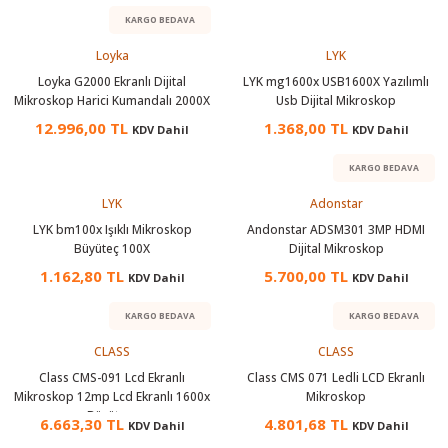
örleri
KARGO BEDAVA
Loyka
LYK
r
Loyka G2000 Ekranlı Dijital
LYK mg1600x USB1600X Yazılımlı
Mikroskop Harici Kumandalı 2000X
Usb Dijital Mikroskop
 Cihazları
12.996,00 TL
1.368,00 TL
KDV Dahil
KDV Dahil
Cihazları
KARGO BEDAVA
LYK
Adonstar
LYK bm100x Işıklı Mikroskop
Andonstar ADSM301 3MP HDMI
Büyüteç 100X
Dijital Mikroskop
1.162,80 TL
5.700,00 TL
KDV Dahil
KDV Dahil
KARGO BEDAVA
KARGO BEDAVA
CLASS
CLASS
Class CMS-091 Lcd Ekranlı
Class CMS 071 Ledli LCD Ekranlı
Mikroskop 12mp Lcd Ekranlı 1600x
Mikroskop
Büyütme
6.663,30 TL
4.801,68 TL
KDV Dahil
KDV Dahil