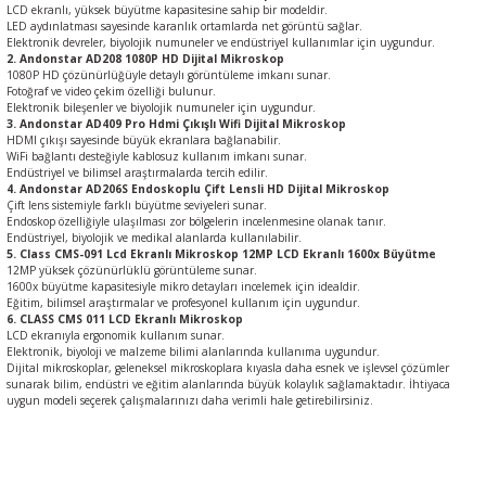
LCD ekranlı, yüksek büyütme kapasitesine sahip bir modeldir.
LED aydınlatması sayesinde karanlık ortamlarda net görüntü sağlar.
Elektronik devreler, biyolojik numuneler ve endüstriyel kullanımlar için uygundur.
2. Andonstar AD208 1080P HD Dijital Mikroskop
1080P HD çözünürlüğüyle detaylı görüntüleme imkanı sunar.
Fotoğraf ve video çekim özelliği bulunur.
Elektronik bileşenler ve biyolojik numuneler için uygundur.
3. Andonstar AD409 Pro Hdmi Çıkışlı Wifi Dijital Mikroskop
HDMI çıkışı sayesinde büyük ekranlara bağlanabilir.
WiFi bağlantı desteğiyle kablosuz kullanım imkanı sunar.
Endüstriyel ve bilimsel araştırmalarda tercih edilir.
4. Andonstar AD206S Endoskoplu Çift Lensli HD Dijital Mikroskop
Çift lens sistemiyle farklı büyütme seviyeleri sunar.
Endoskop özelliğiyle ulaşılması zor bölgelerin incelenmesine olanak tanır.
Endüstriyel, biyolojik ve medikal alanlarda kullanılabilir.
5. Class CMS-091 Lcd Ekranlı Mikroskop 12MP LCD Ekranlı 1600x Büyütme
12MP yüksek çözünürlüklü görüntüleme sunar.
1600x büyütme kapasitesiyle mikro detayları incelemek için idealdir.
Eğitim, bilimsel araştırmalar ve profesyonel kullanım için uygundur.
6. CLASS CMS 011 LCD Ekranlı Mikroskop
LCD ekranıyla ergonomik kullanım sunar.
Elektronik, biyoloji ve malzeme bilimi alanlarında kullanıma uygundur.
Dijital mikroskoplar, geleneksel mikroskoplara kıyasla daha esnek ve işlevsel çözümler
sunarak bilim, endüstri ve eğitim alanlarında büyük kolaylık sağlamaktadır. İhtiyaca
uygun modeli seçerek çalışmalarınızı daha verimli hale getirebilirsiniz.