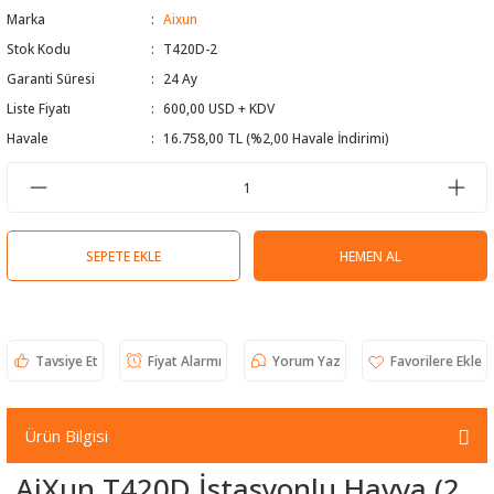
Marka
Aixun
 Test Cihazı
lçer
Stok Kodu
T420D-2
Garanti Süresi
24 Ay
hazları
a Cihazları
sı
yleri
Liste Fiyatı
600,00 USD + KDV
ergeleri
Havale
16.758,00 TL (%2,00 Havale İndirimi)
lizörleri
neleri
Cihazları
SEPETE EKLE
HEMEN AL
zları ve Kablo Bulucular
Tavsiye Et
Fiyat Alarmı
Yorum Yaz
reler
Ürün Bilgisi
AiXun T420D İstasyonlu Havya (2