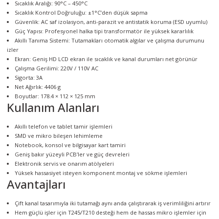
Sıcaklık Aralığı: 90°C – 450°C
Sıcaklık Kontrol Doğruluğu: ±1°C’den düşük sapma
Güvenlik: AC saf izolasyon, anti-parazit ve antistatik koruma (ESD uyumlu)
Güç Yapısı: Profesyonel halka tipi transformatör ile yüksek kararlılık
Akıllı Tanıma Sistemi: Tutamakları otomatik algılar ve çalışma durumunu
izler
Ekran: Geniş HD LCD ekran ile sıcaklık ve kanal durumları net görünür
Çalışma Gerilimi: 220V / 110V AC
Sigorta: 3A
Net Ağırlık: 4406 g
Boyutlar: 178.4 × 112 × 125 mm
Kullanım Alanları
Akıllı telefon ve tablet tamir işlemleri
SMD ve mikro bileşen lehimleme
Notebook, konsol ve bilgisayar kart tamiri
Geniş bakır yüzeyli PCB’ler ve güç devreleri
Elektronik servis ve onarım atölyeleri
Yüksek hassasiyet isteyen komponent montaj ve sökme işlemleri
Avantajları
Çift kanal tasarımıyla iki tutamağı aynı anda çalıştırarak iş verimliliğini artırır
Hem güçlü işler için T245/T210 desteği hem de hassas mikro işlemler için