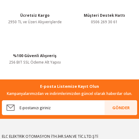
Ürün fiyatı diğer sitelerden daha pahalı.
Bu ürüne benzer farklı alternatifler olmalı.
Ücretsiz Kargo
Müşteri Destek Hattı
2950 TL ve Üzeri Alışverişlerde
0506 269 30 61
%100 Güvenli Alışveriş
Gönder
256 BIT SSL Ödeme Alt Yapısı
E-posta Listemize Kayıt Olun
Kampanyalarımızdan ve indirimlerimizden güncel olarak haberdar olun.
GÖNDER
ELC ELEKTRİK OTOMASYON İTH.İHR.SAN.VE TİC.LTD.ŞTİ