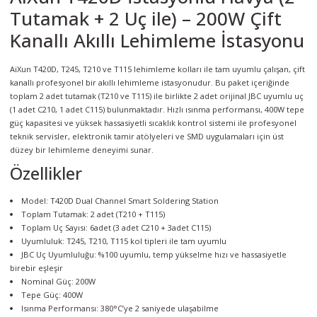
örleri
Tutamak + 2 Uç ile) – 200W Çift
Kanallı Akıllı Lehimleme İstasyonu
r
AiXun T420D, T245, T210 ve T115 lehimleme kolları ile tam uyumlu çalışan, çift
 Cihazları
kanallı profesyonel bir akıllı lehimleme istasyonudur. Bu paket içeriğinde
toplam 2 adet tutamak (T210 ve T115) ile birlikte 2 adet orijinal JBC uyumlu uç
(1 adet C210, 1 adet C115) bulunmaktadır. Hızlı ısınma performansı, 400W tepe
Cihazları
güç kapasitesi ve yüksek hassasiyetli sıcaklık kontrol sistemi ile profesyonel
teknik servisler, elektronik tamir atölyeleri ve SMD uygulamaları için üst
düzey bir lehimleme deneyimi sunar.
Özellikler
Model: T420D Dual Channel Smart Soldering Station
Toplam Tutamak: 2 adet (T210 + T115)
Toplam Uç Sayısı: 6adet (3 adet C210 + 3adet C115)
Uyumluluk: T245, T210, T115 kol tipleri ile tam uyumlu
JBC Uç Uyumluluğu: %100 uyumlu, temp yükselme hızı ve hassasiyetle
birebir eşleşir
Nominal Güç: 200W
Tepe Güç: 400W
Isınma Performansı: 380°C’ye 2 saniyede ulaşabilme