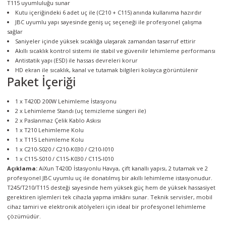
T115 uyumluluğu sunar
Kutu içeriğindeki 6 adet uç ile (C210 + C115) anında kullanıma hazırdır
JBC uyumlu yapı sayesinde geniş uç seçeneği ile profesyonel çalışma
sağlar
Saniyeler içinde yüksek sıcaklığa ulaşarak zamandan tasarruf ettirir
Akıllı sıcaklık kontrol sistemi ile stabil ve güvenilir lehimleme performansı
Antistatik yapı (ESD) ile hassas devreleri korur
HD ekran ile sıcaklık, kanal ve tutamak bilgileri kolayca görüntülenir
Paket İçeriği
1 x T420D 200W Lehimleme İstasyonu
2 x Lehimleme Standı (uç temizleme süngeri ile)
2 x Paslanmaz Çelik Kablo Askısı
1 x T210 Lehimleme Kolu
1 x T115 Lehimleme Kolu
1 x C210-S020 / C210-K030 / C210-I010
1 x C115-S010 / C115-K030 / C115-I010
Açıklama:
AiXun T420D İstasyonlu Havya, çift kanallı yapısı, 2 tutamak ve 2
profesyonel JBC uyumlu uç ile donatılmış bir akıllı lehimleme istasyonudur.
T245/T210/T115 desteği sayesinde hem yüksek güç hem de yüksek hassasiyet
gerektiren işlemleri tek cihazla yapma imkânı sunar. Teknik servisler, mobil
cihaz tamiri ve elektronik atölyeleri için ideal bir profesyonel lehimleme
çözümüdür.