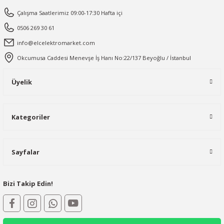
Çalışma Saatlerimiz 09:00-17:30 Hafta içi
0506 269 30 61
info@elcelektromarket.com
Okcumusa Caddesi Menevşe İş Hanı No:22/137 Beyoğlu / İstanbul
Üyelik
Kategoriler
Sayfalar
Bizi Takip Edin!