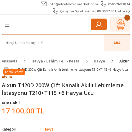
info@elcelektromarket.com
0506 269 30 61
Geri Dön
Geri Dön
Geri Dön
Geri Dön
Geri Dön
Geri Dön
Çalışma Saatlerimiz 09:00-17:30 Hafta içi
er
 Aletleri
eralar
t Cihazları
m Teli - Pasta
Elektronik
lar
r
ARA
imetre
akları
Kameralar
Anasayfa
Havya - Lehim Teli - Pasta
Havya
Aixun 
timetre
ratörleri
ameralar
raçları
Kargo Bedava
Aixun
metre
l Kameralar
onik Aksesuarlar
Aixun T420D 200W Çift Kanallı Akıllı Lehimleme
İstasyonu T210+T115 +6 Havya Ucu
esuar
rmal Kameralar
zları
ler
KDV Dahil
17.100,00 TL
arı
Aksesuarları
rler
ar
r
ğı Ölçerler
leri
Kategori
Havya