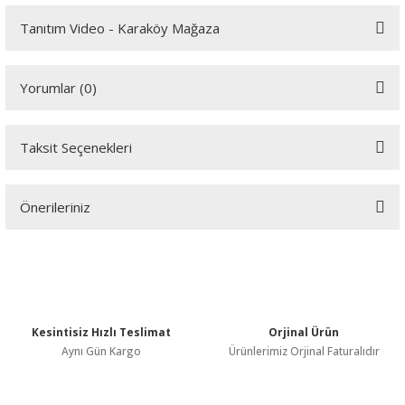
Tanıtım Video - Karaköy Mağaza
Youtube videomuzu tam ekran izlemek için tıklayınız.
Yorumlar (0)
Taksit Seçenekleri
Bu ürüne ilk yorumu siz yapın!
Önerileriniz
Yorum Yaz
Bu ürünün fiyat bilgisi, resim, ürün açıklamalarında ve diğer
konularda yetersiz gördüğünüz noktaları öneri formunu kullanarak
tarafımıza iletebilirsiniz.
Görüş ve önerileriniz için teşekkür ederiz.
Kesintisiz Hızlı Teslimat
Orjinal Ürün
Ürün resmi kalitesiz, bozuk veya görüntülenemiyor.
Aynı Gün Kargo
Ürünlerimiz Orjinal Faturalıdır
Ürün açıklamasında eksik bilgiler bulunuyor.
Ürün bilgilerinde hatalar bulunuyor.