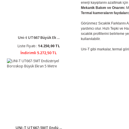
enerji kayıplarını azaltmak için k
Mekanik Bakım ve Onarım:
M
Termal kameraların faydaları
Görünmez Sıcaklık Farklarını A
yardımcı olur.
Hızlı Tepki ve Ha
sıcaklık profillerini belirleme y
Uni-t UT667 Büyük Ek ...
kullanılabilir.
Liste Fiyatı :
14.250,00 TL
Uni-T gibi markalar, termal gö
İndirimli 5.272,50 TL
UNI-T UT667-5MT Endü ...