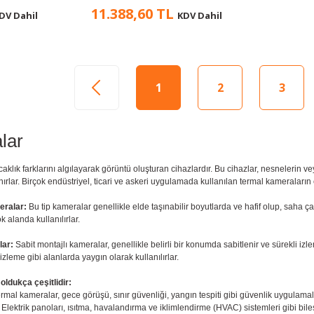
11.388,60 TL
DV Dahil
KDV Dahil
1
2
3
lar
klık farklarını algılayarak görüntü oluşturan cihazlardır. Bu cihazlar, nesnelerin ve
nırlar. Birçok endüstriyel, ticari ve askeri uygulamada kullanılan termal kameraların ç
meralar:
Bu tip kameralar genellikle elde taşınabilir boyutlarda ve hafif olup, saha ça
ok alanda kullanılırlar.
lar:
Sabit montajlı kameralar, genellikle belirli bir konumda sabitlenir ve sürekli izle
 izleme gibi alanlarda yaygın olarak kullanılırlar.
oldukça çeşitlidir:
rmal kameralar, gece görüşü, sınır güvenliği, yangın tespiti gibi güvenlik uygulamaların
Elektrik panoları, ısıtma, havalandırma ve iklimlendirme (HVAC) sistemleri gibi bileşenl