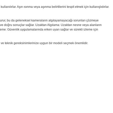
anılırlar. Aşırı ısınma veya aşınma belirtilerini tespit etmek için kullanışlıdırlar.
luşturur, bu da geleneksel kameraların algılayamayacağı sorunları çözmeye
ki ve doğru sonuçlar sağlar.
Uzaktan Algılama: Uzaktan nesne veya alanların
leme: Güvenlik uygulamalarında erken uyarı sağlar ve sürekli izleme için
a ve teknik gereksinimlerinize uygun bir modeli seçmek önemlidir.