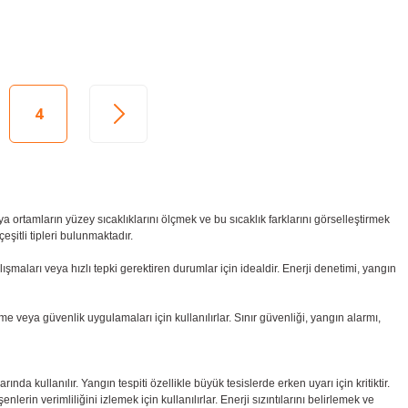
4
ya ortamların yüzey sıcaklıklarını ölçmek ve bu sıcaklık farklarını görselleştirmek
eşitli tipleri bulunmaktadır.
lışmaları veya hızlı tepki gerektiren durumlar için idealdir. Enerji denetimi, yangın
me veya güvenlik uygulamaları için kullanılırlar. Sınır güvenliği, yangın alarmı,
da kullanılır. Yangın tespiti özellikle büyük tesislerde erken uyarı için kritiktir.
erin verimliliğini izlemek için kullanılırlar. Enerji sızıntılarını belirlemek ve