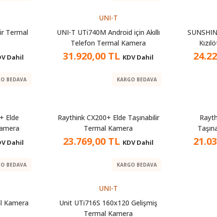
UNI-T
ir Termal
UNI-T UTi740M Android için Akıllı
SUNSHINE 
Telefon Termal Kamera
Kızıl
31.920,00 TL
24.2
V Dahil
KDV Dahil
O BEDAVA
KARGO BEDAVA
+ Elde
Raythink CX200+ Elde Taşınabilir
Rayth
Kamera
Termal Kamera
Taşın
23.769,00 TL
21.0
V Dahil
KDV Dahil
O BEDAVA
KARGO BEDAVA
UNI-T
l Kamera
Unit UTi716S 160x120 Gelişmiş
Termal Kamera