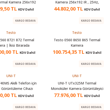
Termal Kamera 256x192
Kamera 256x192 IR , 25Hz,
 25Hz, -20°C~400°C
-20°C~400°C
89,50 TL
44.802,00 TL
KDV Dahil
KDV Dahil
KARGO BEDAVA
KARGO BEDAVA
Testo
Testo
0560 8721 872 Termal
Testo 0560 8650 865 Termal
ra | İkisi Birarada
Kamera
00,00 TL
100.754,35 TL
KDV Dahil
KDV Dahil
KARGO BEDAVA
KARGO BEDAVA
UNI-T
UNI-T
40MS Akıllı Telefon için
UNI-T UTx325M Termal
 Görüntüleme Cihazı
Monoküler Kamera Görüntüleyici
20,00 TL
77.976,00 TL
KDV Dahil
KDV Dahil
KARGO BEDAVA
KARGO BEDAVA