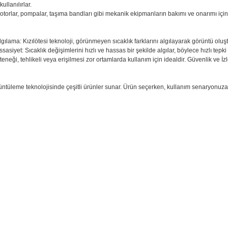
ullanılırlar.
otorlar, pompalar, taşıma bandları gibi mekanik ekipmanların bakımı ve onarımı için kull
:
lgılama: Kızılötesi teknoloji, görünmeyen sıcaklık farklarını algılayarak görüntü o
ssasiyet: Sıcaklık değişimlerini hızlı ve hassas bir şekilde algılar, böylece hızlı tep
eteneği, tehlikeli veya erişilmesi zor ortamlarda kullanım için idealdir.
Güvenlik ve İz
rüntüleme teknolojisinde çeşitli ürünler sunar. Ürün seçerken, kullanım senaryonuz