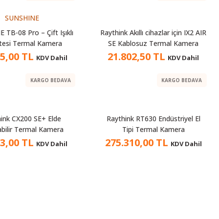
SUNSHINE
TB-08 Pro – Çift Işıklı
Raythink Akıllı cihazlar için IX2 AIR
ötesi Termal Kamera
SE Kablosuz Termal Kamera
25,00 TL
21.802,50 TL
KDV Dahil
KDV Dahil
KARGO BEDAVA
KARGO BEDAVA
ink CX200 SE+ Elde
Raythink RT630 Endüstriyel El
abilir Termal Kamera
Tipi Termal Kamera
33,00 TL
275.310,00 TL
KDV Dahil
KDV Dahil