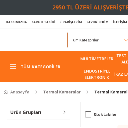
2950 TL ÜZERİ ALIŞVERİŞ
HAKKIMIZDA
KARGO TAKİBİ
SİPARİŞLERİM
FAVORİLERİM
İLETİŞİM
TEST 
MULTIMETRELER
AL
TÜM KATEGORILER
ENDÜSTRIYEL
İKAZ 
ELEKTRONIK
Anasayfa
Termal Kameralar
Termal Kameral
Ürün Grupları
Stoktakiler