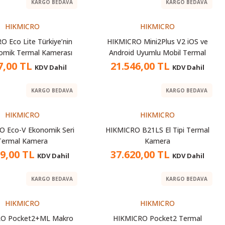
KARGO BEDAVA
KARGO BEDAVA
HIKMICRO
HIKMICRO
O Eco Lite Türkiye’nin
HIKMICRO Mini2Plus V2 iOS ve
omik Termal Kamerası
Android Uyumlu Mobil Termal
Kamera
7,00 TL
21.546,00 TL
KDV Dahil
KDV Dahil
KARGO BEDAVA
KARGO BEDAVA
HIKMICRO
HIKMICRO
O Eco-V Ekonomik Seri
HIKMICRO B21LS El Tipi Termal
Termal Kamera
Kamera
19,00 TL
37.620,00 TL
KDV Dahil
KDV Dahil
KARGO BEDAVA
KARGO BEDAVA
HIKMICRO
HIKMICRO
RO Pocket2+ML Makro
HIKMICRO Pocket2 Termal