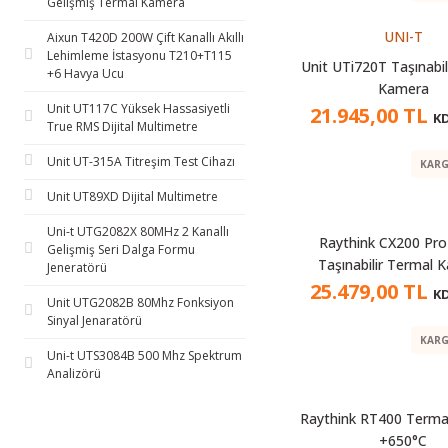
Gelişmiş Termal Kamera
UNI-T
Aixun T420D 200W Çift Kanallı Akıllı
Lehimleme İstasyonu T210+T115
Unit UTi720T Taşınabil
+6 Havya Ucu
Kamera
Unit UT117C Yüksek Hassasiyetli
21.945,00 TL
KD
True RMS Dijital Multimetre
Unit UT-315A Titreşim Test Cihazı
KARG
Unit UT89XD Dijital Multimetre
Uni-t UTG2082X 80MHz 2 Kanallı
Raythink CX200 Pro
Gelişmiş Seri Dalga Formu
Taşınabilir Termal 
Jeneratörü
25.479,00 TL
KD
Unit UTG2082B 80Mhz Fonksiyon
Sinyal Jenaratörü
KARG
Uni-t UTS3084B 500 Mhz Spektrum
Analizörü
Raythink RT400 Terma
+650°C