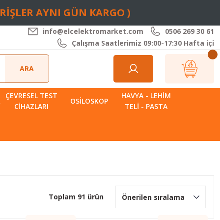
ARİŞLER AYNI GÜN KARGO )
info@elcelektromarket.com
0506 269 30 61
Çalışma Saatlerimiz 09:00-17:30 Hafta içi
ARA
ÇEVRESEL TEST
HAVYA - LEHIM
R
OSILOSKOP
CIHAZLARI
TELI - PASTA
Toplam 91 ürün