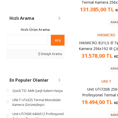
TBK (1)
Termal Kamera 256x1
SuperIR 512x384, -20
131.385,00 TL
K
TFA (1)
Hızlı Arama
KARG
Hızlı Ürün Arama
HIKMICRO
Ara
HIKMICRO B21LS El Ti
Kamera 256x192 IR Çö
Detaylı Arama
-20°C~550°C, Wi-Fi D
31.578,00 TL
KD
KARG
En Populer Olanlar
UNI-T
Unit UTi720B 256
Quick TS1 Akıllı Şarjlı Kalem Havya
Profesyonel Termal
UNI-T UTx325 Termal Monoküler
19.494,00 TL
KD
Kamera Görüntüleyici
Unit UTi760X 640x512 Profesyonel
KARG