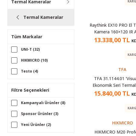
Termal Kameralar
KARG
Termal Kameralar
Raythink EX10 PRO El T
Kamera 160×120 IR A
Tüm Markalar
Çözünürlük 320×24
13.338,00 TL
KD
Hassasiyet 10 Saat P
UNI-T (32)
KARG
HIKMICRO (10)
TFA
Testo (4)
TFA 31.1144.01 'Visu
NOYAFA (2)
Ekonomik Seri Terma
Filtre Seçenekleri
15.840,00 TL
SUNSHINE (2)
KD
Kampanyalı Ürünler (8)
FNIRSI (1)
KARG
Sponsor Ürünler (3)
Mechanic (1)
HIKMICRO
Yeni Ürünler (2)
Refline (1)
HIKMICRO M20 Prof
İndirimli Ürünler (63)