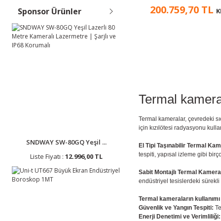
200.759,70 TL
Sponsor Ürünler
K
Termal kamera
Termal kameralar, çevredeki sıca
için kızılötesi radyasyonu kulla
SNDWAY SW-80GQ Yeşil ...
El Tipi Taşınabilir Termal Ka
tespiti, yapısal izleme gibi birç
Liste Fiyatı :
12.996,00 TL
Sabit Montajlı Termal Kamera
endüstriyel tesislerdeki sürekli
Termal kameraların kullanımı 
Güvenlik ve Yangın Tespiti:
Te
Enerji Denetimi ve Verimliliği: