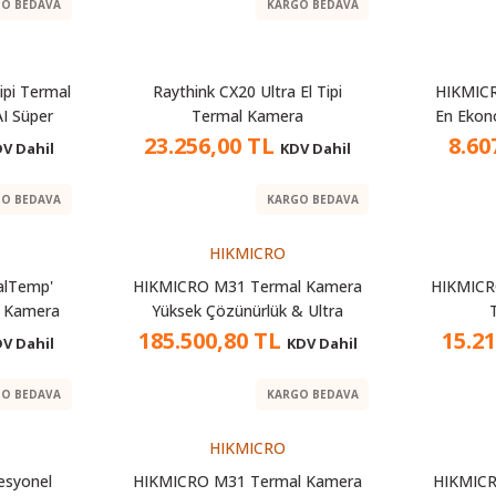
O BEDAVA
KARGO BEDAVA
ipi Termal
Raythink CX20 Ultra El Tipi
HIKMICR
I Süper
Termal Kamera
En Ekon
0 40mK
23.256,00 TL
8.60
V Dahil
KDV Dahil
il Ömrü
O BEDAVA
KARGO BEDAVA
HIKMICRO
alTemp'
HIKMICRO M31 Termal Kamera
HIKMICR
l Kamera
Yüksek Çözünürlük & Ultra
Hassas
185.500,80 TL
15.2
V Dahil
KDV Dahil
O BEDAVA
KARGO BEDAVA
HIKMICRO
esyonel
HIKMICRO M31 Termal Kamera
HIKMIC