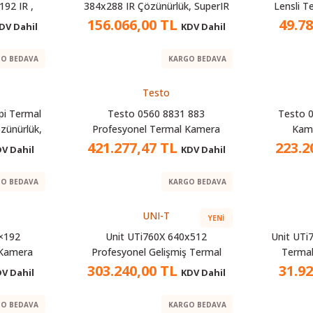
92 IR ,
384x288 IR Çözünürlük, SuperIR
Lensli 
°C~550°C
768x576, -20°C~650°C
IR ,
156.066,00 TL
49.7
DV Dahil
KDV Dahil
O BEDAVA
KARGO BEDAVA
Testo
pi Termal
Testo 0560 8831 883
Testo 
zünürlük,
Profesyonel Termal Kamera
Kame
estekli
421.277,47 TL
223.2
V Dahil
KDV Dahil
O BEDAVA
KARGO BEDAVA
UNI-T
YENI
×192
Unit UTi760X 640x512
Unit UTi7
 Kamera
Profesyonel Gelişmiş Termal
Termal
Kamera
303.240,00 TL
31.9
V Dahil
KDV Dahil
O BEDAVA
KARGO BEDAVA