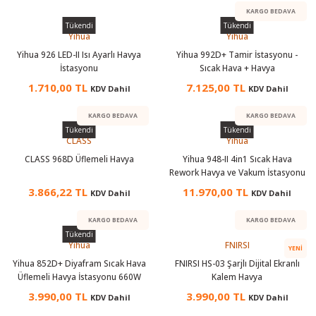
KARGO BEDAVA
Tükendi
Tükendi
Yihua
Yihua
Yihua 926 LED-II Isı Ayarlı Havya
Yihua 992D+ Tamir İstasyonu -
İstasyonu
Sıcak Hava + Havya
1.710,00 TL
7.125,00 TL
KDV Dahil
KDV Dahil
KARGO BEDAVA
KARGO BEDAVA
Tükendi
Tükendi
CLASS
Yihua
CLASS 968D Üflemeli Havya
Yihua 948-II 4in1 Sıcak Hava
Rework Havya ve Vakum İstasyonu
3.866,22 TL
11.970,00 TL
KDV Dahil
KDV Dahil
KARGO BEDAVA
KARGO BEDAVA
Tükendi
Yihua
FNIRSI
YENI
Yihua 852D+ Diyafram Sıcak Hava
FNIRSI HS-03 Şarjlı Dijital Ekranlı
Üflemeli Havya İstasyonu 660W
Kalem Havya
3.990,00 TL
3.990,00 TL
KDV Dahil
KDV Dahil