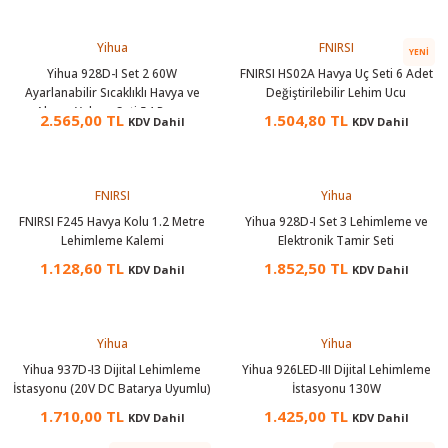
Yihua
FNIRSI
YENI
Yihua 928D-I Set 2 60W
FNIRSI HS02A Havya Uç Seti 6 Adet
Ayarlanabilir Sıcaklıklı Havya ve
Değiştirilebilir Lehim Ucu
Ahşap Yakma Seti 54 Parça
2.565,00 TL
1.504,80 TL
KDV Dahil
KDV Dahil
FNIRSI
Yihua
FNIRSI F245 Havya Kolu 1.2 Metre
Yihua 928D-I Set 3 Lehimleme ve
Lehimleme Kalemi
Elektronik Tamir Seti
1.128,60 TL
1.852,50 TL
KDV Dahil
KDV Dahil
Yihua
Yihua
Yihua 937D-I3 Dijital Lehimleme
Yihua 926LED-III Dijital Lehimleme
İstasyonu (20V DC Batarya Uyumlu)
İstasyonu 130W
1.710,00 TL
1.425,00 TL
KDV Dahil
KDV Dahil