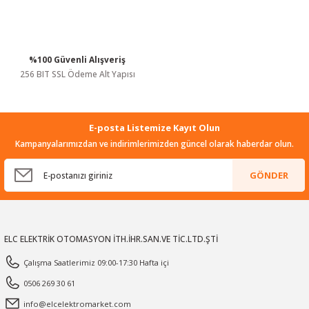
%100 Güvenli Alışveriş
256 BIT SSL Ödeme Alt Yapısı
E-posta Listemize Kayıt Olun
Kampanyalarımızdan ve indirimlerimizden güncel olarak haberdar olun.
GÖNDER
ELC ELEKTRİK OTOMASYON İTH.İHR.SAN.VE TİC.LTD.ŞTİ
Çalışma Saatlerimiz 09:00-17:30 Hafta içi
0506 269 30 61
info@elcelektromarket.com