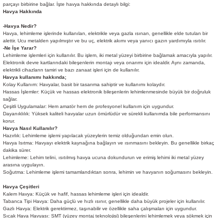
parçayı birbirine bağlar. İşte havya hakkında detaylı bilgi:
Havya Hakkında
-Havya Nedir?
Havya, lehimleme işlerinde kullanılan, elektrikle veya gazla ısınan, genellikle elde tutulan bir
alettir. Ucu metalden yapılmıştır ve bu uç, elektrik akımı veya yanıcı gazın yardımıyla ısıtılır.
-Ne İşe Yarar?
Lehimleme işlemleri için kullanılır. Bu işlem, iki metal yüzeyi birbirine bağlamak amacıyla yapılır.
Elektronik devre kartlarındaki bileşenlerin montajı veya onarımı için idealdir. Aynı zamanda,
elektrikli cihazların tamiri ve bazı zanaat işleri için de kullanılır.
Havya kullanımı hakkında;
Kolay Kullanım: Havyalar, basit bir tasarıma sahiptir ve kullanımı kolaydır.
Hassas İşlemler: Küçük ve hassas elektronik bileşenlerin lehimlenmesinde büyük bir doğruluk
sağlar.
Çeşitli Uygulamalar: Hem amatör hem de profesyonel kullanım için uygundur.
Dayanıklılık: Yüksek kaliteli havyalar uzun ömürlüdür ve sürekli kullanımda bile performansını
korur.
Havya Nasıl Kullanılır?
Hazırlık: Lehimleme işlemi yapılacak yüzeylerin temiz olduğundan emin olun.
Havya Isıtma: Havyayı elektrik kaynağına bağlayın ve ısınmasını bekleyin. Bu genellikle birkaç
dakika sürer.
Lehimleme: Lehim telini, ısıtılmış havya ucuna dokundurun ve erimiş lehimi iki metal yüzey
arasına uygulayın.
Soğutma: Lehimleme işlemi tamamlandıktan sonra, lehimin ve havyanın soğumasını bekleyin.
Havya Çeşitleri
Kalem Havya: Küçük ve hafif, hassas lehimleme işleri için idealdir.
Tabanca Tipi Havya: Daha güçlü ve hızlı ısınır, genellikle daha büyük projeler için kullanılır.
Gazlı Havya: Elektrik gerektirmez, taşınabilir ve özellikle saha çalışmaları için uygundur.
Sıcak Hava Havyası: SMT (yüzey montaj teknolojisi) bileşenlerini lehimlemek veya sökmek için