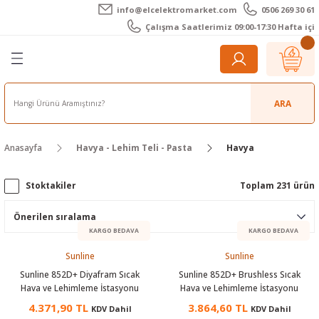
info@elcelektromarket.com
0506 269 30 61
Geri Dön
Geri Dön
Geri Dön
Geri Dön
Geri Dön
Geri Dön
Çalışma Saatlerimiz 09:00-17:30 Hafta içi
er
 Aletleri
eralar
t Cihazları
m Teli - Pasta
Elektronik
lar
r
ARA
imetre
akları
Kameralar
Anasayfa
Havya - Lehim Teli - Pasta
Havya
timetre
ratörleri
ameralar
raçları
Stoktakiler
Toplam 231 ürün
metre
l Kameralar
onik Aksesuarlar
esuar
rmal Kameralar
zları
ler
KARGO BEDAVA
KARGO BEDAVA
Sunline
Sunline
arı
Aksesuarları
rler
ar
Sunline 852D+ Diyafram Sıcak
Sunline 852D+ Brushless Sıcak
Hava ve Lehimleme İstasyonu
Hava ve Lehimleme İstasyonu
r
ğı Ölçerler
leri
4.371,90 TL
3.864,60 TL
KDV Dahil
KDV Dahil