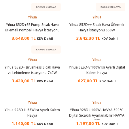
 Test Cihazı
lçer
KARGO BEDAVA
KARGO BEDAVA
Yihua
Yihua
hazları
a Cihazları
sı
yleri
Yihua 852D+SE Pump Sıcak Hava
Yihua 852D++ Sıcak Hava Üflemeli
Üflemeli Pompalı Havya İstasyonu
Havya İstasyonu 650W
ergeleri
3.648,00 TL
3.642,30 TL
KDV Dahil
KDV Dahil
lizörleri
neleri
KARGO BEDAVA
Yihua
Yihua
Cihazları
Yihua 852D+ Brushless Sıcak Hava
Yihua 928D-V 100W Isı Ayarlı Dijital
ve Lehimleme İstasyonu 740W
Kalem Havya
zları ve Kablo Bulucular
3.420,00 TL
627,00 TL
KDV Dahil
KDV Dahil
Yihua
Yihua
reler
Yihua 928D III 65W Isı Ayarlı Kalem
Yihua 928D-I 100W-HAVYA 500°C
Havya
Dijital Sıcaklık Ayarlanabilir HAVYA
KİTİ
1.140,00 TL
1.197,00 TL
KDV Dahil
KDV Dahil