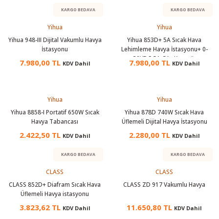
örleri
KARGO BEDAVA
KARGO BEDAVA
Yihua
Yihua
r
Yihua 948-III Dijital Vakumlu Havya
Yihua 853D+ 5A Sıcak Hava
İstasyonu
Lehimleme Havya İstasyonu+ 0-
 Cihazları
30VDC 5A Güç Kaynağı
7.980,00 TL
7.980,00 TL
KDV Dahil
KDV Dahil
Cihazları
Yihua
Yihua
Yihua 8858-I Portatif 650W Sıcak
Yihua 878D 740W Sıcak Hava
Havya Tabancası
Üflemeli Dijital Havya İstasyonu
2.422,50 TL
2.280,00 TL
KDV Dahil
KDV Dahil
KARGO BEDAVA
KARGO BEDAVA
CLASS
CLASS
CLASS 852D+ Diafram Sıcak Hava
CLASS ZD 917 Vakumlu Havya
Üflemeli Havya istasyonu
3.823,62 TL
11.650,80 TL
KDV Dahil
KDV Dahil