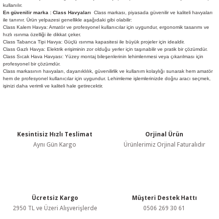
kullanılır.
En güvenilir marka : Class Havyaları
Class markası, piyasada güvenilir ve kaliteli havyaları
ile tanınır. Ürün yelpazesi genellikle aşağıdaki gibi olabilir:
Class Kalem Havya: Amatör ve profesyonel kullanıcılar için uygundur, ergonomik tasarımı ve
hızlı ısınma özelliği ile dikkat çeker.
Class Tabanca Tipi Havya: Güçlü ısınma kapasitesi ile büyük projeler için idealdir.
Class Gazlı Havya: Elektrik erişiminin zor olduğu yerler için taşınabilir ve pratik bir çözümdür.
Class Sıcak Hava Havyası: Yüzey montaj bileşenlerinin lehimlenmesi veya çıkarılması için
profesyonel bir çözümdür.
Class markasının havyaları, dayanıklılık, güvenilirlik ve kullanım kolaylığı sunarak hem amatör
hem de profesyonel kullanıcılar için uygundur. Lehimleme işlemlerinizde doğru aracı seçmek,
işinizi daha verimli ve kaliteli hale getirecektir.
Kesintisiz Hızlı Teslimat
Orjinal Ürün
Aynı Gün Kargo
Ürünlerimiz Orjinal Faturalıdır
Ücretsiz Kargo
Müşteri Destek Hattı
2950 TL ve Üzeri Alışverişlerde
0506 269 30 61