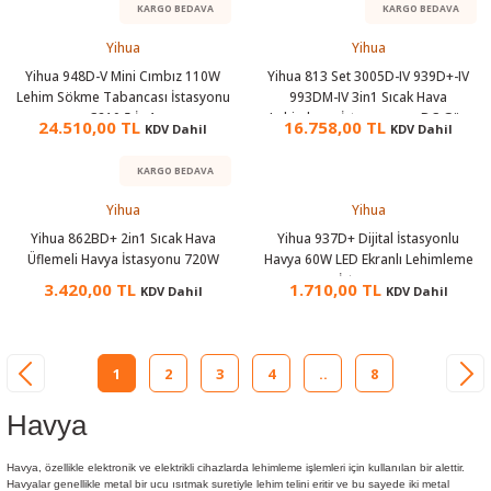
KARGO BEDAVA
KARGO BEDAVA
Yihua
Yihua
Yihua 948D-V Mini Cımbız 110W
Yihua 813 Set 3005D-IV 939D+-IV
Lehim Sökme Tabancası İstasyonu
993DM-IV 3in1 Sıcak Hava
C210 5 İn 1
Lehimleme İstasyonu ve DC Güç
24.510,00 TL
16.758,00 TL
KDV Dahil
KDV Dahil
Kaynağı
KARGO BEDAVA
Yihua
Yihua
Yihua 862BD+ 2in1 Sıcak Hava
Yihua 937D+ Dijital İstasyonlu
Üflemeli Havya İstasyonu 720W
Havya 60W LED Ekranlı Lehimleme
İstasyonu
3.420,00 TL
1.710,00 TL
KDV Dahil
KDV Dahil
1
2
3
4
..
8
Havya
Havya, özellikle elektronik ve elektrikli cihazlarda lehimleme işlemleri için kullanılan bir alettir.
Havyalar genellikle metal bir ucu ısıtmak suretiyle lehim telini eritir ve bu sayede iki metal