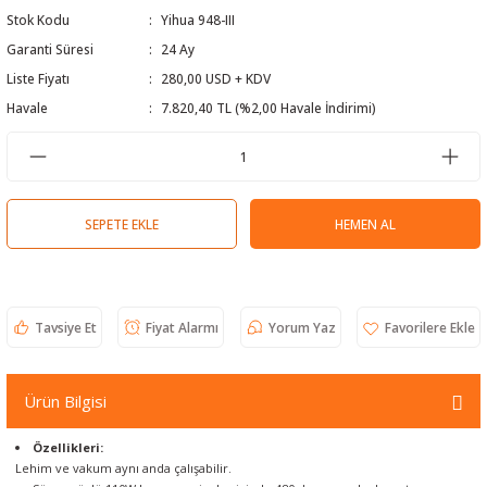
Stok Kodu
Yihua 948-III
 Test Cihazı
lçer
Garanti Süresi
24 Ay
hazları
a Cihazları
sı
yleri
Liste Fiyatı
280,00 USD + KDV
Havale
7.820,40 TL (%2,00 Havale İndirimi)
ergeleri
lizörleri
neleri
SEPETE EKLE
HEMEN AL
Cihazları
zları ve Kablo Bulucular
Tavsiye Et
Fiyat Alarmı
Yorum Yaz
reler
Ürün Bilgisi
Özellikleri:
Lehim ve vakum aynı anda çalışabilir.