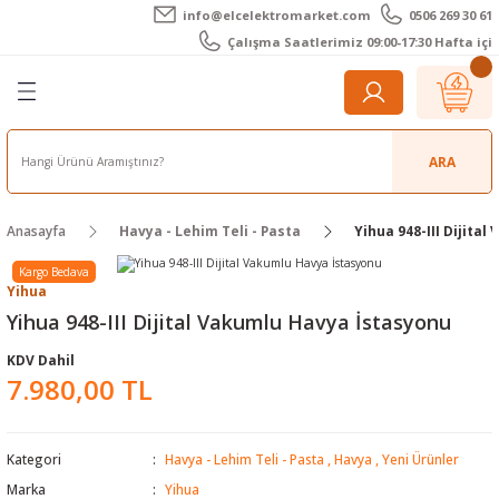
info@elcelektromarket.com
0506 269 30 61
Geri Dön
Geri Dön
Geri Dön
Geri Dön
Geri Dön
Geri Dön
Çalışma Saatlerimiz 09:00-17:30 Hafta içi
er
 Aletleri
eralar
t Cihazları
m Teli - Pasta
Elektronik
lar
r
ARA
imetre
akları
Kameralar
Anasayfa
Havya - Lehim Teli - Pasta
Yihua 948-III Dijita
timetre
ratörleri
ameralar
raçları
Kargo Bedava
Yihua
metre
l Kameralar
onik Aksesuarlar
Yihua 948-III Dijital Vakumlu Havya İstasyonu
KDV Dahil
esuar
rmal Kameralar
zları
ler
7.980,00 TL
arı
Aksesuarları
rler
ar
Kategori
Havya - Lehim Teli - Pasta
,
Havya
,
Yeni Ürünler
r
ğı Ölçerler
leri
Marka
Yihua