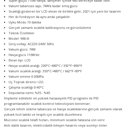
Süper güçlü 110W havya, saniyeler içinde 480 dereceye kadar ısıtır.
örleri
Vakum tabancası sapı, 74W'a kadar emiş gücü
Sıcaklığı gösteren bir LCD ekran ile birlikte gelir, 2021 için yeni bir tasarım
Her iki fonksiyon da aynı anda çalışabilir.
r
Uyku Modu 10 dakika
Gerçek zamanlı sıcaklık kalibrasyonu ve görüntüleme
 Cihazları
Teknik Özellikler
Model: 948-III
Giriş voltajı: AC220~240V 50Hz
Cihazları
Vakum gücü: 74W
Havya gücü 110W'dır.
Ekran tipi: LCD
Havya sıcaklık aralığı: 200°C~480°C / 392°F~896°F
Vakum sıcaklık aralığı: 350°C~480°C / 662°F~89°F
Vakum emme:0.05MPa
Uç Toprak direnci:<2Ω
Çalışma sıcaklığı:0-40°C
Depolama nemi: %35 - %45
İmplante edilebilir en yüksek hassasiyetli PID programı ile PID
programlanabilir sıcaklık kontrol teknolojisini benimser.
Gerçek lehim sökme tabancası ve havya sıcaklıklarının gerçek zamanlı olarak
yüksek hızlı takibi ve tespiti için sıcaklık düzeltmesi.
Mucizevi sıcaklık telafi hızları, minimum sıcaklık hatasına izin verir.
Anti-statik tasarım, elektrostatik bileşen hasarını veya sızıntıyı önler.