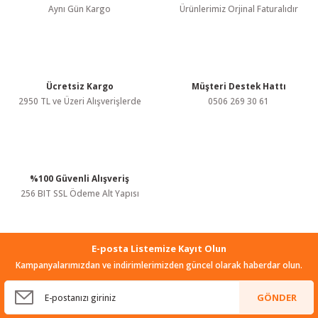
Aynı Gün Kargo
Ürünlerimiz Orjinal Faturalıdır
Ürün fiyatı diğer sitelerden daha pahalı.
Bu ürüne benzer farklı alternatifler olmalı.
Yihua
Yihua 947-III 60W Isı Ayarlı Kalem Havya
Ücretsiz Kargo
Müşteri Destek Hattı
855,00 TL
2950 TL ve Üzeri Alışverişlerde
0506 269 30 61
KDV Dahil
KARGO BEDAVA
Gönder
Yihua
Yihua 959D Sıcak Hava İstasyonu
%100 Güvenli Alışveriş
256 BIT SSL Ödeme Alt Yapısı
3.705,00 TL
KDV Dahil
KARGO BEDAVA
E-posta Listemize Kayıt Olun
Tükendi
Yihua
Kampanyalarımızdan ve indirimlerimizden güncel olarak haberdar olun.
Yihua 852D+ Diyafram Sıcak Hava Üflemeli Havya İstasyonu 660W
GÖNDER
3.990,00 TL
KDV Dahil