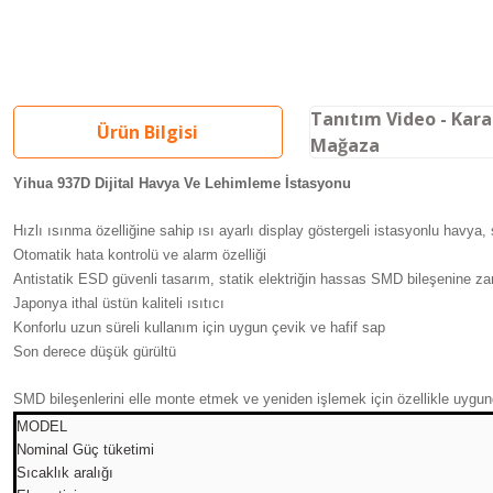
Tanıtım Video - Kar
Ürün Bilgisi
Mağaza
Yihua 937D Dijital Havya Ve Lehimleme İstasyonu
Hızlı ısınma özelliğine sahip ısı ayarlı display göstergeli istasyonlu havya
Otomatik hata kontrolü ve alarm özelliği
Antistatik ESD güvenli tasarım, statik elektriğin hassas SMD bileşenine zar
Japonya ithal üstün kaliteli ısıtıcı
Konforlu uzun süreli kullanım için uygun çevik ve hafif sap
Son derece düşük gürültü
SMD bileşenlerini elle monte etmek ve yeniden işlemek için özellikle uygun
MODEL
Nominal Güç tüketimi
Sıcaklık aralığı