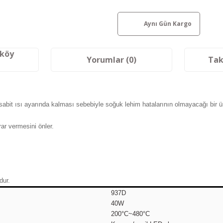
Aynı Gün Kargo
aköy
Yorumlar (0)
Tak
, sabit ısı ayarında kalması sebebiyle soğuk lehim hatalarının olmayacağı bir ü
ar vermesini önler.
dur.
937D
40W
200°C~480°C