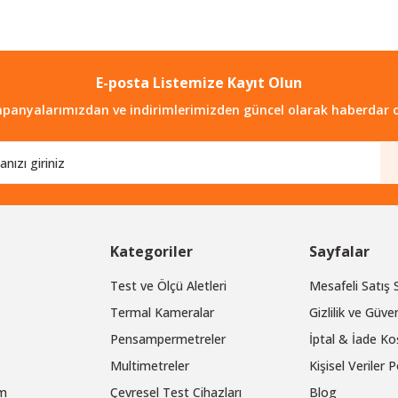
Gönder
E-posta Listemize Kayıt Olun
panyalarımızdan ve indirimlerimizden güncel olarak haberdar o
Kategoriler
Sayfalar
Test ve Ölçü Aletleri
Mesafeli Satış
Termal Kameralar
Gizlilik ve Güven
Pensampermetreler
İptal & İade Koş
Multimetreler
Kişisel Veriler P
um
Çevresel Test Cihazları
Blog