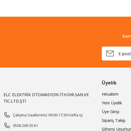
Tükendi
Yihua
Yihua 948-I Dijital Ekran Lehimleme İstasyonu
6.555,00 TL
Kam
KDV Dahil
Üyelik
Hesabım
ELC ELEKTRİK OTOMASYON İTH.İHR.SAN.VE
TİC.LTD.ŞTİ
Yeni Üyelik
Üye Girişi
Çalışma Saatlerimiz 09:00-17:30 Hafta içi
Sipariş Takip
0506 269 30 61
Şifremi Unutt