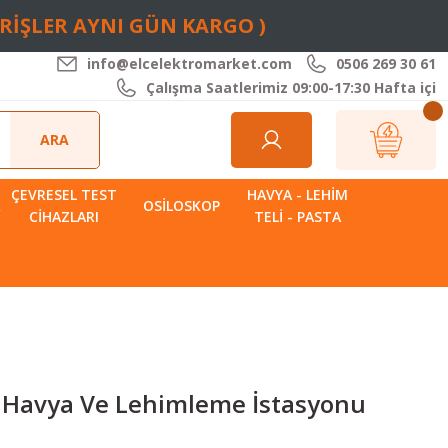
ARİŞLER AYNI GÜN KARGO )
info@elcelektromarket.com
0506 269 30 61
Çalışma Saatlerimiz 09:00-17:30 Hafta içi
ARA
ÇEVRESEL TEST
HAVYA - LEHIM
R
OSILOSKOP
CIHAZLARI
TELI - PASTA
l Havya Ve Lehimleme İstasyonu