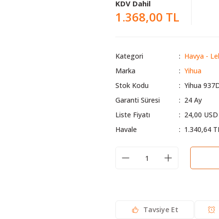
KDV Dahil
1.368,00 TL
Kategori
Havya - Le
Marka
Yihua
Stok Kodu
Yihua 937
Garanti Süresi
24 Ay
Liste Fiyatı
24,00 USD
Havale
1.340,64 T
Tavsiye Et