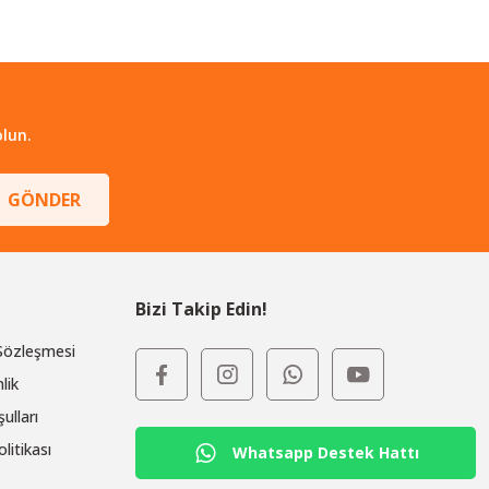
lun.
GÖNDER
Bizi Takip Edin!
 Sözleşmesi
lik
ulları
olitikası
Whatsapp Destek Hattı