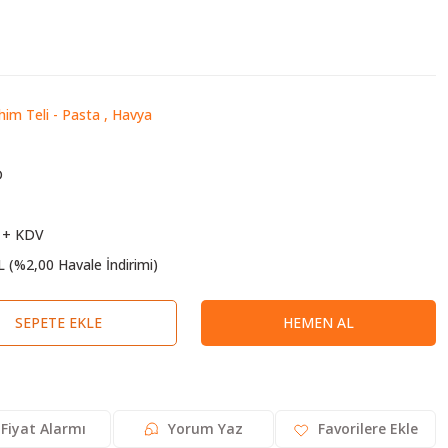
him Teli - Pasta
,
Havya
D
 + KDV
L (%2,00 Havale İndirimi)
SEPETE EKLE
HEMEN AL
Fiyat Alarmı
Yorum Yaz