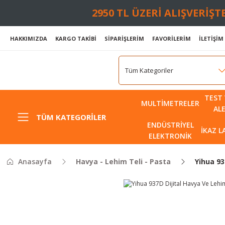
2950 TL ÜZERİ ALIŞVERİŞ
HAKKIMIZDA
KARGO TAKİBİ
SİPARİŞLERİM
FAVORİLERİM
İLETİŞİM
TEST 
MULTIMETRELER
AL
TÜM KATEGORILER
ENDÜSTRIYEL
İKAZ 
ELEKTRONIK
Anasayfa
Havya - Lehim Teli - Pasta
Yihua 9