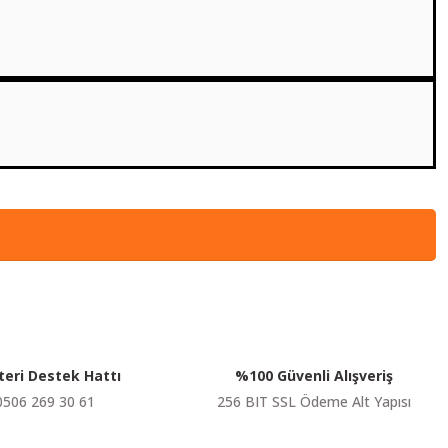
siniz.
KARGO BEDAVA
KARGO BEDAVA
Tükendi
Tükendi
Yihua
Yihua
 IV Havya İstasyonu
Yihua 938D+ İstasyonlu Havya
eri Destek Hattı
%100 Güvenli Alışveriş
00 TL
4.560,00 TL
KDV Dahil
KDV Dahil
0506 269 30 61
256 BIT SSL Ödeme Alt Yapısı