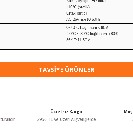
Kırmızı/yeşil LED ekran
±10°C (statik)
Ortak ısıtıcı
AC 26V ±%10 50Hz
0~40°C bağıl nem＜80％
-20°C ~ 80°C bağıl nem＜80％
36*17*11.5CM
etersiz gördüğünüz noktaları öneri formunu kullanarak tarafımıza iletebilir
Bu ürüne ilk yorumu siz yapın!
TAVSIYE ÜRÜNLER
KARGO BEDAVA
Yorum Yaz
Tükendi
Yihua
fram Sıcak Hava Üflemeli Havya İstasyonu 660W
Yihua 939D+
Ücretsiz Kargo
Müşt
3.990,00 TL
3.135,
KDV Dahil
turalıdır
2950 TL ve Üzeri Alışverişlerde