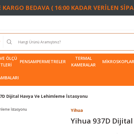
TE KARGO BEDAVA ( 16:00 KADAR VERİLEN SİP
VE ÖLÇÜ
TERMAL
PENSAMPERMETRELER
MIKROSKOPLA
ETLERI
KAMERALAR
LAMBALARI
37D Dijital Havya Ve Lehimleme İstasyonu
Yihua
Yihua 937D Dijita