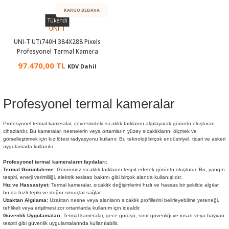
örleri
KARGO BEDAVA
Tükendi
UNI-T
r
UNI-T UTi740H 384X288 Pixels
Profesyonel Termal Kamera
 Cihazları
97.470,00 TL
KDV Dahil
Cihazları
Profesyonel termal kameralar
Profesyonel termal kameralar, çevresindeki sıcaklık farklarını algılayarak görüntü oluşturan
cihazlardır. Bu kameralar, nesnelerin veya ortamların yüzey sıcaklıklarını ölçmek ve
görselleştirmek için kızılötesi radyasyonu kullanır. Bu teknoloji birçok endüstriyel, ticari ve askeri
uygulamada kullanılır.
Profesyonel termal kameraların faydaları:
Termal Görüntüleme:
Görünmez sıcaklık farklarını tespit ederek görüntü oluşturur. Bu, yangın
tespiti, enerji verimliliği, elektrik tesisatı bakımı gibi birçok alanda kullanışlıdır.
Hız ve Hassasiyet:
Termal kameralar, sıcaklık değişimlerini hızlı ve hassas bir şekilde algılar,
bu da hızlı tepki ve doğru sonuçlar sağlar.
Uzaktan Algılama:
Uzaktan nesne veya alanların sıcaklık profillerini belirleyebilme yeteneği,
tehlikeli veya erişilmesi zor ortamlarda kullanım için idealdir.
Güvenlik Uygulamaları:
Termal kameralar, gece görüşü, sınır güvenliği ve insan veya hayvan
tespiti gibi güvenlik uygulamalarında kullanılabilir.