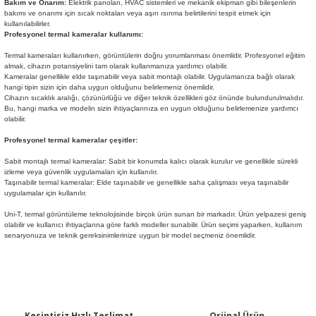
Bakım ve Onarım:
Elektrik panoları, HVAC sistemleri ve mekanik ekipman gibi bileşenlerin
bakımı ve onarımı için sıcak noktaları veya aşırı ısınma belirtilerini tespit etmek için
kullanılabilirler.
Profesyonel termal kameralar kullanımı:
Termal kameraları kullanırken, görüntülerin doğru yorumlanması önemlidir. Profesyonel eğitim
almak, cihazın potansiyelini tam olarak kullanmanıza yardımcı olabilir.
Kameralar genellikle elde taşınabilir veya sabit montajlı olabilir. Uygulamanıza bağlı olarak
hangi tipin sizin için daha uygun olduğunu belirlemeniz önemlidir.
Cihazın sıcaklık aralığı, çözünürlüğü ve diğer teknik özellikleri göz önünde bulundurulmalıdır.
Bu, hangi marka ve modelin sizin ihtiyaçlarınıza en uygun olduğunu belirlemenize yardımcı
olabilir.
Profesyonel termal kameralar çeşitler:
Sabit montajlı termal kameralar: Sabit bir konumda kalıcı olarak kurulur ve genellikle sürekli
izleme veya güvenlik uygulamaları için kullanılır.
Taşınabilir termal kameralar: Elde taşınabilir ve genellikle saha çalışması veya taşınabilir
uygulamalar için kullanılır.
Uni-T, termal görüntüleme teknolojisinde birçok ürün sunan bir markadır. Ürün yelpazesi geniş
olabilir ve kullanıcı ihtiyaçlarına göre farklı modeller sunabilir. Ürün seçimi yaparken, kullanım
senaryonuza ve teknik gereksinimlerinize uygun bir model seçmeniz önemlidir.
Kesintisiz Hızlı Teslimat
Orjinal Ürün