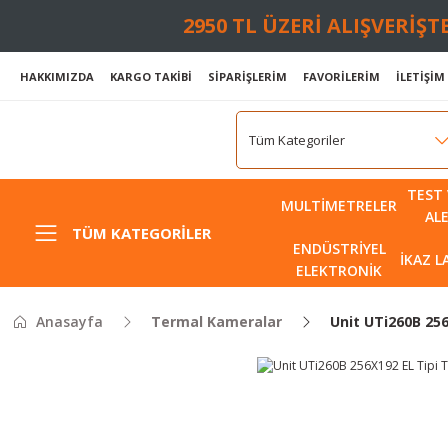
2950 TL ÜZERİ ALIŞVERİŞ
HAKKIMIZDA
KARGO TAKİBİ
SİPARİŞLERİM
FAVORİLERİM
İLETİŞİM
TEST 
MULTIMETRELER
AL
TÜM KATEGORILER
ENDÜSTRIYEL
İKAZ 
ELEKTRONIK
Anasayfa
Termal Kameralar
Unit UTi260B 25