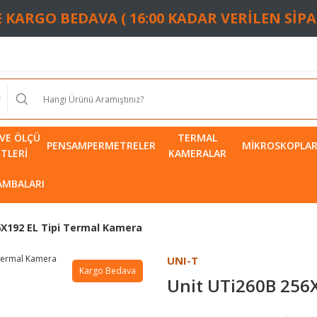
TE KARGO BEDAVA ( 16:00 KADAR VERİLEN SİP
VE ÖLÇÜ
TERMAL
PENSAMPERMETRELER
MIKROSKOPLA
ETLERI
KAMERALAR
LAMBALARI
6X192 EL Tipi Termal Kamera
UNI-T
Kargo Bedava
Unit UTi260B 256