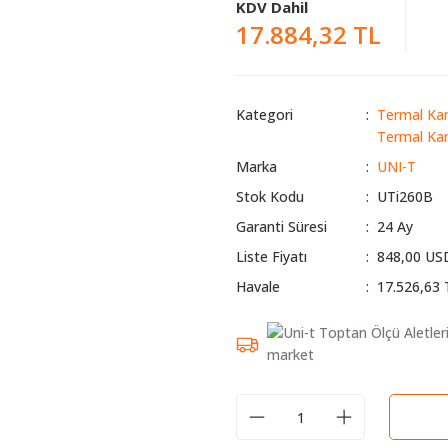
KDV Dahil
17.884,32 TL
Kategori
Termal Ka
Termal Ka
Marka
UNI-T
Stok Kodu
UTi260B
Garanti Süresi
24 Ay
Liste Fiyatı
848,00 US
Havale
17.526,63 