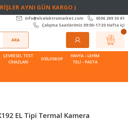
ARİŞLER AYNI GÜN KARGO )
info@elcelektromarket.com
0506 269 30 61
Çalışma Saatlerimiz 09:00-17:30 Hafta içi
ARA
ÇEVRESEL TEST
HAVYA - LEHIM
R
OSILOSKOP
CIHAZLARI
TELI - PASTA
X192 EL Tipi Termal Kamera