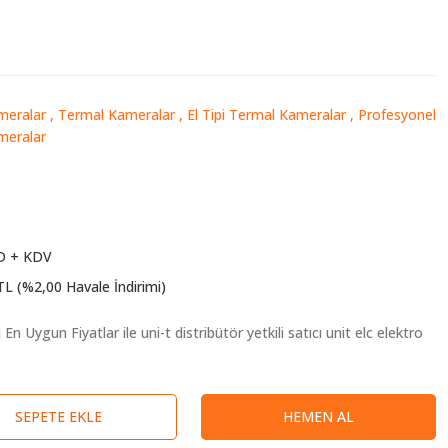
meralar
,
Termal Kameralar
,
El Tipi Termal Kameralar
,
Profesyonel
meralar
D + KDV
TL (%2,00 Havale İndirimi)
SEPETE EKLE
HEMEN AL