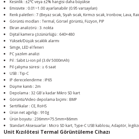
Kesinlik : ±2℃ veya ±2% hangisi daha büyükse
Emisivite : 0.01~1.00 ayarlanabilir (0.95 varsayılan)
Renk paletleri : 7 (Beyaz sıcak, Siyah sıcak, Kırmızı sıcak, Ironbow, Lava, 
Görüntü modları : Termal, Görsel görüntü, Füzyon, PIP
Ekran analizörü : 3. nokta
Dijital kamera çözünürlüğü : 640×480
Yüksek/Düşük sıcaklık alarmı
Simge, LED el feneri
PC yazılım analizi
Pil : Sabit Li-ion pil (3.6V 5000mAh)
Pil çalışma süresi : ≥ 6 saat
USB : Tip-C
IP derecelendirme : IP65
Düşme kanıtı : 2m
Depolama : 32 GB'a kadar Mikro SD kart
Görüntü/Video depolama biçimi : BMP
Sertifikalar : CE, RoHS
Ürün net ağırlığı : 910g
Ürün boyutu : 236mm×75.5mm×86mm
Standart Aksesuarlar : Micro SD kart, Type-C USB kablosu, Adaptör, İngiliz
Unit Kızılötesi Termal Görüntüleme Cihazı