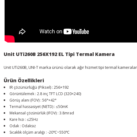
Unit UTi260B 256X192 EL Tipi Termal Kamera
Unit UTi260B, UNI-T marka ürünü olarak ağır hizmet tipi termal kameralar
Ürün Özellikleri
IR çözünürlüğü (Piksel) : 256×192
Görüntülemek : 2.8 inç TFT LCD (320×240)
Görüş alanı (FOV) : 56°×42°
Termal hassasiyet (NETD) : ≤50mK
Mekansal çözünürlük (IFOV) : 3.8mrad
Kare hızı : ≤25Hz
Odak : Odaksız
Sıcaklık ölçüm aralığı : -20℃~550℃