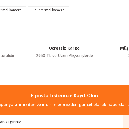
Bu ürüne ilk yorumu siz yapın!
termal kamera
uni-t termal kamera
Yorum Yaz
Ücretsiz Kargo
Müşt
turalıdır
2950 TL ve Üzeri Alışverişlerde
Gönder
E-posta Listemize Kayıt Olun
panyalarımızdan ve indirimlerimizden güncel olarak haberdar o