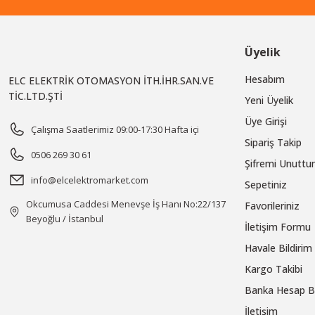
Üyelik
Hesabım
ELC ELEKTRİK OTOMASYON İTH.İHR.SAN.VE
TİC.LTD.ŞTİ
Yeni Üyelik
Üye Girişi
Çalışma Saatlerimiz 09:00-17:30 Hafta içi
Sipariş Takip
0506 269 30 61
Şifremi Unutt
info@elcelektromarket.com
Sepetiniz
Okcumusa Caddesi Menevşe İş Hanı No:22/137
Favorileriniz
Beyoğlu / İstanbul
İletişim Formu
Havale Bildiri
Kargo Takibi
Banka Hesap Bi
İletişim