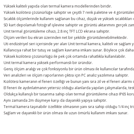
Yüksek kaliteli yapıda olan termal kamera modellerinden biridir.
Yüksek kızılötesi çözünürlüğe sahiptir ve çeşitli 7 renk paletine ve 4 görüntü
Sıcaklık ölçümlerinde kullanım sağlanan bu cihaz, düşük ve yüksek sıcaklıklar
SD kart depolamalı fotoğraf işlevine sahiptir ve görüntü aktarımını gerçek zama
Unit termal görüntüleme cihazı, 2.8 inç TFT LCD ekrana sahiptir.
Ölçüm verileri bu ekran üzerinden net bir şekilde görüntülenebilmektedir.
Uti endüstriyel seri içerisinde yer alan Unit termal kamera, kaliteli ve sağlam
Kullanıcıya rahat bir tutuş ve sağlam kavrama imkanı sunar. Böylece çok daha 
Yüksek kızılötesi çözünürlüğü ile pek çok ortamda rahatlıkla kullanılabilir.
Unit termal kamera yüksek performanslı bir üründür.
Geniş ölçüm aralığı ve çok fonksiyonlu bir ürün olması ile kullanıcılar tarafında
Veri analizleri ve ölçüm raporlarının çıktısı için PC analiz yazılımına sahiptir.
Kızılötesi kameranın el feneri özelliği ve bunun yanı sıra zil ve el feneri alarm
El feneri ile aydınlatmanın yetersiz olduğu alanlarda yapılan çalışmalarda, tes
Oldukça kullanışlı bir tasarıma sahip olan termal görüntüleme cihazı IP65 koruma
Aynı zamanda 2m düşmeye karşı da dayanıklı yapıya sahiptir.
Termal kamera taşınabilir özellikte olmasının yanı sıra sahip olduğu 1/4 inç tr
Sağlam ve dayanıklı bir ürün olması ile uzun ömürlü kullanım imkanı sunar.
Youtube videomuzu tam ekran izlemek için tıklayınız.
Bu ürünün fiyat bilgisi, resim, ürün açıklamalarında ve diğer konularda y