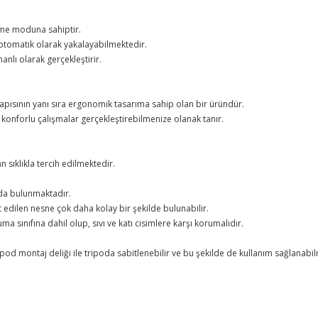
leme moduna sahiptir.
ı otomatik olarak yakalayabilmektedir.
nlı olarak gerçekleştirir.
 yapısının yanı sıra ergonomik tasarıma sahip olan bir üründür.
konforlu çalışmalar gerçekleştirebilmenize olanak tanır.
n sıklıkla tercih edilmektedir.
ı da bulunmaktadır.
t edilen nesne çok daha kolay bir şekilde bulunabilir.
 sınıfına dahil olup, sıvı ve katı cisimlere karşı korumalıdır.
ipod montaj deliği ile tripoda sabitlenebilir ve bu şekilde de kullanım sağlanabi
etersiz gördüğünüz noktaları öneri formunu kullanarak tarafımıza iletebilir