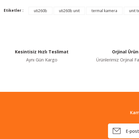
Görüş ve önerileriniz için teşekkür ederiz.
Etiketler :
uti260b
uti260b unit
termal kamera
unit 
Ürün resmi kalitesiz, bozuk veya görüntülenemiyor.
Ürün açıklamasında eksik bilgiler bulunuyor.
Ürün bilgilerinde hatalar bulunuyor.
Ürün fiyatı diğer sitelerden daha pahalı.
Kesintisiz Hızlı Teslimat
Orjinal Ürün
Bu ürüne benzer farklı alternatifler olmalı.
Aynı Gün Kargo
Ürünlerimiz Orjinal Fa
Kam