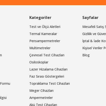
Kategoriler
Sayfalar
Test ve Ölçü Aletleri
Mesafeli Satış
Termal Kameralar
Gizlilik ve Güven
Pensampermetreler
İptal & İade Koş
Multimetreler
Kişisel Veriler P
um
Çevresel Test Cihazları
Blog
Osiloskoplar
Lazer Hizalama Cihazları
Faz Sırası Göstergeleri
m Formu
Topraklama Test Cihazları
Meger Cihazları
lgisi
Ampermetreler
Akü Test Cihazları