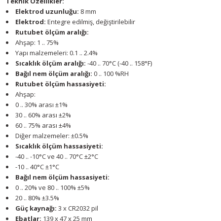
Teknik Özellikler:
Elektrod uzunluğu:
8 mm
Elektrod:
Entegre edilmiş, değiştirilebilir
Rutubet ölçüm aralığı:
Ahşap: 1 .. 75%
Yapı malzemeleri: 0.1 .. 2.4%
Sıcaklık ölçüm aralığı:
-40 .. 70°C (-40 .. 158°F)
Bağıl nem ölçüm aralığı:
0 .. 100 %RH
Rutubet ölçüm hassasiyeti:
Ahşap:
0 .. 30% arası ±1%
30 .. 60% arası ±2%
60 .. 75% arası ±4%
Diğer malzemeler: ±0.5%
Sıcaklık ölçüm hassasiyeti:
-40 .. -10°C ve 40 .. 70°C ±2°C
-10 .. 40°C ±1°C
Bağıl nem ölçüm hassasiyeti:
0 .. 20% ve 80 .. 100% ±5%
20 .. 80% ±3.5%
Güç kaynağı:
3 x CR2032 pil
Ebatlar:
139 x 47 x 25 mm