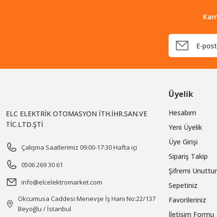
Kam
Üyelik
Hesabım
ELC ELEKTRİK OTOMASYON İTH.İHR.SAN.VE
TİC.LTD.ŞTİ
Yeni Üyelik
Üye Girişi
Çalışma Saatlerimiz 09:00-17:30 Hafta içi
Sipariş Takip
0506 269 30 61
Şifremi Unutt
info@elcelektromarket.com
Sepetiniz
Okcumusa Caddesi Menevşe İş Hanı No:22/137
Favorileriniz
Beyoğlu / İstanbul
İletişim Formu