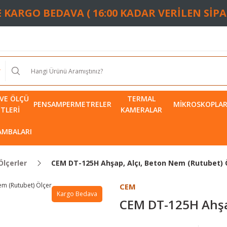
TE KARGO BEDAVA ( 16:00 KADAR VERİLEN SİP
VE ÖLÇÜ
TERMAL
PENSAMPERMETRELER
MIKROSKOPLA
ETLERI
KAMERALAR
LAMBALARI
Ölçerler
CEM DT-125H Ahşap, Alçı, Beton Nem (Rutubet) 
CEM
Kargo Bedava
CEM DT-125H Ahşap