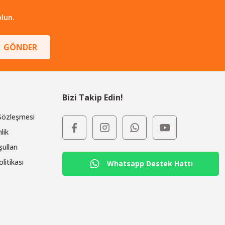
lun.
GÖNDER
Bizi Takip Edin!
 Sözleşmesi
lik
ulları
olitikası
Whatsapp Destek Hattı