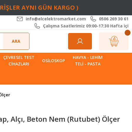
ARİŞLER AYNI GÜN KARGO )
info@elcelektromarket.com
0506 269 30 61
Çalışma Saatlerimiz 09:00-17:30 Hafta içi
ARA
ÇEVRESEL TEST
HAVYA - LEHIM
R
OSILOSKOP
CIHAZLARI
TELI - PASTA
Ölçer
, Alçı, Beton Nem (Rutubet) Ölçer