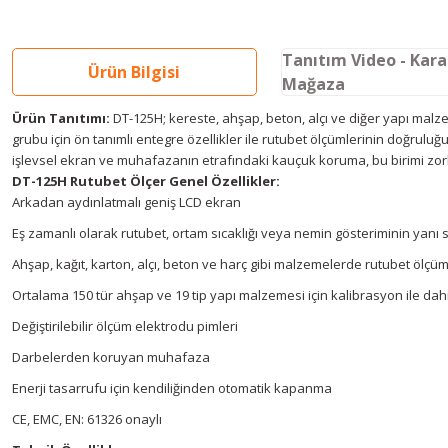
Tanıtım Video - Kar
Ürün Bilgisi
Mağaza
Ürün Tanıtımı:
DT-125H; kereste, ahşap, beton, alçı ve diğer yapı malzem
grubu için ön tanımlı entegre özellikler ile rutubet ölçümlerinin doğrulu
işlevsel ekran ve muhafazanın etrafındaki kauçuk koruma, bu birimi zorl
DT-125H Rutubet Ölçer Genel Özellikler:
Arkadan aydınlatmalı geniş LCD ekran
Eş zamanlı olarak rutubet, ortam sıcaklığı veya nemin gösteriminin yanı 
Ahşap, kağıt, karton, alçı, beton ve harç gibi malzemelerde rutubet ölçü
Ortalama 150 tür ahşap ve 19 tip yapı malzemesi için kalibrasyon ile dah
Değiştirilebilir ölçüm elektrodu pimleri
Darbelerden koruyan muhafaza
Enerji tasarrufu için kendiliğinden otomatik kapanma
CE, EMC, EN: 61326 onaylı