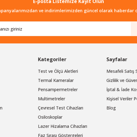
E-posta Listemize Kayıt Olun
Gönder
panyalarımızdan ve indirimlerimizden güncel olarak haberdar o
Kategoriler
Sayfalar
Test ve Ölçü Aletleri
Mesafeli Satış
Termal Kameralar
Gizlilik ve Güven
Pensampermetreler
İptal & İade Koş
Multimetreler
Kişisel Veriler P
um
Çevresel Test Cihazları
Blog
Osiloskoplar
Lazer Hizalama Cihazları
Faz Sırası Göstergeleri