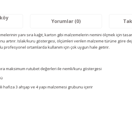
aköy
Yorumlar (0)
Tak
elerinin yanı sıra kağıt, karton gibi malzemelerin nemini ölçmek için tasarl
ğunu artırır. Islak/kuru göstergesi, ölçümleri verilen malzeme türüne göre 
u profesyonel ortamlarda kullanım için çok uygun hale getirir.
sıra maksimum rutubet değerleri ile nemli/kuru göstergesi
mü
ili hafıza 3 ahşap ve 4 yapı malzemesi grubunu içerir