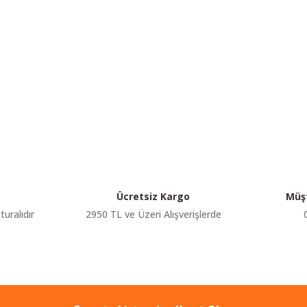
etersiz gördüğünüz noktaları öneri formunu kullanarak tarafımıza iletebilir
Bu ürüne ilk yorumu siz yapın!
Yorum Yaz
Ücretsiz Kargo
Müşt
turalıdır
2950 TL ve Üzeri Alışverişlerde