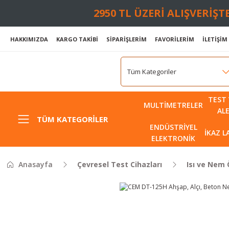
2950 TL ÜZERİ ALIŞVERİŞ
HAKKIMIZDA
KARGO TAKİBİ
SİPARİŞLERİM
FAVORİLERİM
İLETİŞİM
TEST 
MULTIMETRELER
AL
TÜM KATEGORILER
ENDÜSTRIYEL
İKAZ 
ELEKTRONIK
Anasayfa
Çevresel Test Cihazları
Isı ve Nem 