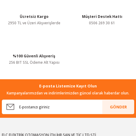
Ürün fiyatı diğer sitelerden daha pahalı.
Bu ürüne benzer farklı alternatifler olmalı.
Ücretsiz Kargo
Müşteri Destek Hattı
2950 TL ve Üzeri Alışverişlerde
0506 269 30 61
%100 Güvenli Alışveriş
Gönder
256 BIT SSL Ödeme Alt Yapısı
E-posta Listemize Kayıt Olun
Kampanyalarımızdan ve indirimlerimizden güncel olarak haberdar olun.
GÖNDER
ELC ELEKTRİK OTOMASYON İTH.İHR.SAN.VE TİC.LTD.ŞTİ