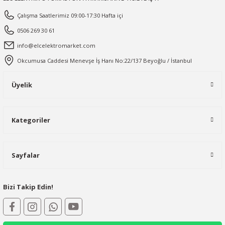
Çalışma Saatlerimiz 09:00-17:30 Hafta içi
0506 269 30 61
info@elcelektromarket.com
Okcumusa Caddesi Menevşe İş Hanı No:22/137 Beyoğlu / İstanbul
Üyelik
Kategoriler
Sayfalar
Bizi Takip Edin!