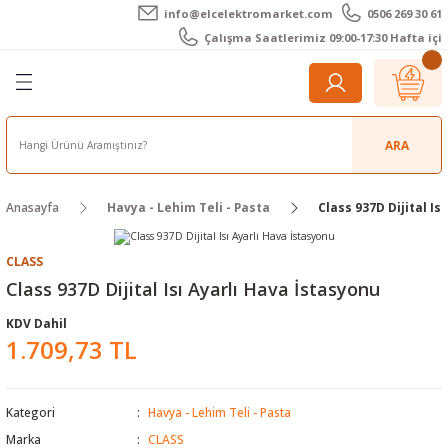
info@elcelektromarket.com
0506 269 30 61
Geri Dön
Geri Dön
Geri Dön
Geri Dön
Geri Dön
Geri Dön
Çalışma Saatlerimiz 09:00-17:30 Hafta içi
er
 Aletleri
eralar
t Cihazları
m Teli - Pasta
Elektronik
lar
r
ARA
imetre
akları
Kameralar
Anasayfa
Havya - Lehim Teli - Pasta
Class 937D Dijital Is
timetre
ratörleri
ameralar
raçları
CLASS
metre
l Kameralar
onik Aksesuarlar
Class 937D Dijital Isı Ayarlı Hava İstasyonu
KDV Dahil
esuar
rmal Kameralar
zları
ler
1.709,73 TL
arı
Aksesuarları
rler
ar
Kategori
Havya - Lehim Teli - Pasta
r
ğı Ölçerler
leri
Marka
CLASS