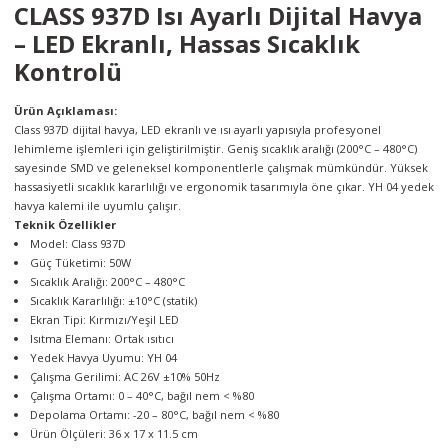
CLASS 937D Isı Ayarlı Dijital Havya
örleri
– LED Ekranlı, Hassas Sıcaklık
Kontrolü
r
Ürün Açıklaması:
 Cihazları
Class 937D dijital havya, LED ekranlı ve ısı ayarlı yapısıyla profesyonel
lehimleme işlemleri için geliştirilmiştir. Geniş sıcaklık aralığı (200°C – 480°C)
Cihazları
sayesinde SMD ve geleneksel komponentlerle çalışmak mümkündür. Yüksek
hassasiyetli sıcaklık kararlılığı ve ergonomik tasarımıyla öne çıkar. YH 04 yedek
havya kalemi ile uyumlu çalışır.
Teknik Özellikler
Model: Class 937D
Güç Tüketimi: 50W
Sıcaklık Aralığı: 200°C – 480°C
Sıcaklık Kararlılığı: ±10°C (statik)
Ekran Tipi: Kırmızı/Yeşil LED
Isıtma Elemanı: Ortak ısıtıcı
Yedek Havya Uyumu: YH 04
Çalışma Gerilimi: AC 26V ±10% 50Hz
Çalışma Ortamı: 0 – 40°C, bağıl nem < %80
Depolama Ortamı: -20 – 80°C, bağıl nem < %80
Ürün Ölçüleri: 36 x 17 x 11.5 cm