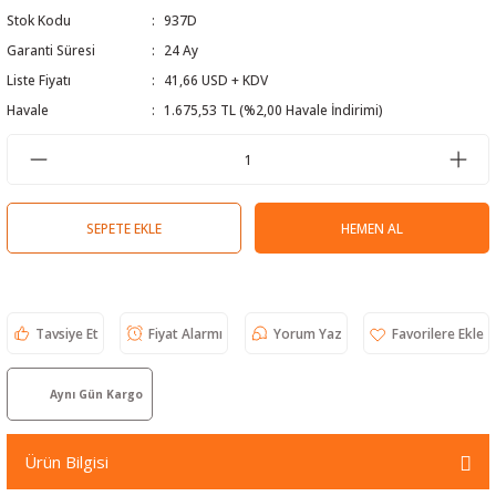
Stok Kodu
937D
 Test Cihazı
lçer
Garanti Süresi
24 Ay
hazları
a Cihazları
sı
yleri
Liste Fiyatı
41,66 USD + KDV
Havale
1.675,53 TL (%2,00 Havale İndirimi)
ergeleri
lizörleri
neleri
SEPETE EKLE
HEMEN AL
Cihazları
zları ve Kablo Bulucular
Tavsiye Et
Fiyat Alarmı
Yorum Yaz
Aynı Gün Kargo
reler
Ürün Bilgisi