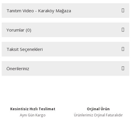
Tanıtım Video - Karaköy Mağaza
Youtube videomuzu tam ekran izlemek için tıklayınız.
Yorumlar (0)
Taksit Seçenekleri
Bu ürüne ilk yorumu siz yapın!
Önerileriniz
Yorum Yaz
Bu ürünün fiyat bilgisi, resim, ürün açıklamalarında ve diğer
konularda yetersiz gördüğünüz noktaları öneri formunu kullanarak
tarafımıza iletebilirsiniz.
Görüş ve önerileriniz için teşekkür ederiz.
Kesintisiz Hızlı Teslimat
Orjinal Ürün
Ürün resmi kalitesiz, bozuk veya görüntülenemiyor.
Aynı Gün Kargo
Ürünlerimiz Orjinal Faturalıdır
Ürün açıklamasında eksik bilgiler bulunuyor.
Ürün bilgilerinde hatalar bulunuyor.