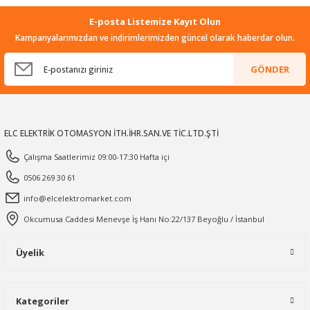
E-posta Listemize Kayıt Olun
Kampanyalarımızdan ve indirimlerimizden güncel olarak haberdar olun.
GÖNDER
ELC ELEKTRİK OTOMASYON İTH.İHR.SAN.VE TİC.LTD.ŞTİ
Çalışma Saatlerimiz 09:00-17:30 Hafta içi
0506 269 30 61
info@elcelektromarket.com
Okcumusa Caddesi Menevşe İş Hanı No:22/137 Beyoğlu / İstanbul
Üyelik
Kategoriler