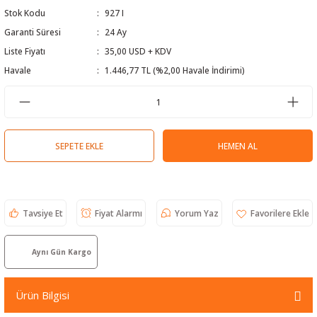
Stok Kodu
927 I
 Test Cihazı
lçer
Garanti Süresi
24 Ay
hazları
a Cihazları
sı
yleri
Liste Fiyatı
35,00 USD + KDV
Havale
1.446,77 TL (%2,00 Havale İndirimi)
ergeleri
lizörleri
neleri
SEPETE EKLE
HEMEN AL
Cihazları
zları ve Kablo Bulucular
Tavsiye Et
Fiyat Alarmı
Yorum Yaz
Aynı Gün Kargo
reler
Ürün Bilgisi