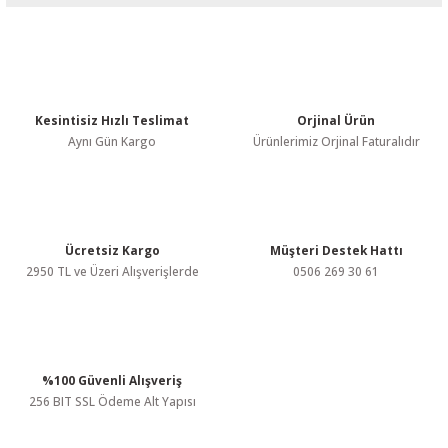
Bu ürünün fiyat bilgisi, resim, ürün açıklamalarında ve diğer
konularda yetersiz gördüğünüz noktaları öneri formunu kullanarak
tarafımıza iletebilirsiniz.
Görüş ve önerileriniz için teşekkür ederiz.
Kesintisiz Hızlı Teslimat
Orjinal Ürün
Ürün resmi kalitesiz, bozuk veya görüntülenemiyor.
Aynı Gün Kargo
Ürünlerimiz Orjinal Faturalıdır
Ürün açıklamasında eksik bilgiler bulunuyor.
Ürün bilgilerinde hatalar bulunuyor.
Ürün fiyatı diğer sitelerden daha pahalı.
Bu ürüne benzer farklı alternatifler olmalı.
Ücretsiz Kargo
Müşteri Destek Hattı
2950 TL ve Üzeri Alışverişlerde
0506 269 30 61
%100 Güvenli Alışveriş
Gönder
256 BIT SSL Ödeme Alt Yapısı