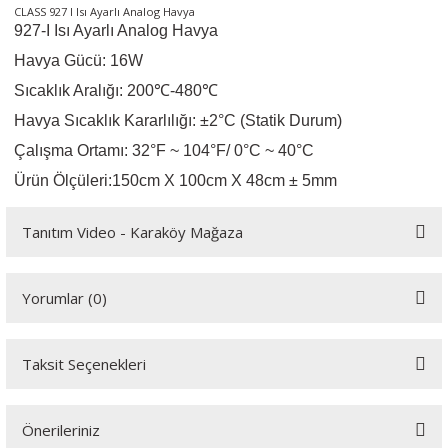
CLASS 927 I Isı Ayarlı Analog Havya
örleri
927-I Isı Ayarlı Analog Havya
Havya Gücü: 16W
r
Sıcaklık Aralığı: 200℃-480℃
 Cihazları
Havya Sıcaklık Kararlılığı: ±2°C (Statik Durum)
Çalışma Ortamı: 32°F ~ 104°F/ 0°C ~ 40°C
Cihazları
Ürün Ölçüleri:150cm X 100cm X 48cm ± 5mm
Tanıtım Video - Karaköy Mağaza
Youtube videomuzu tam ekran izlemek için tıklayınız.
Yorumlar (0)
Taksit Seçenekleri
Bu ürüne ilk yorumu siz yapın!
Önerileriniz
Yorum Yaz