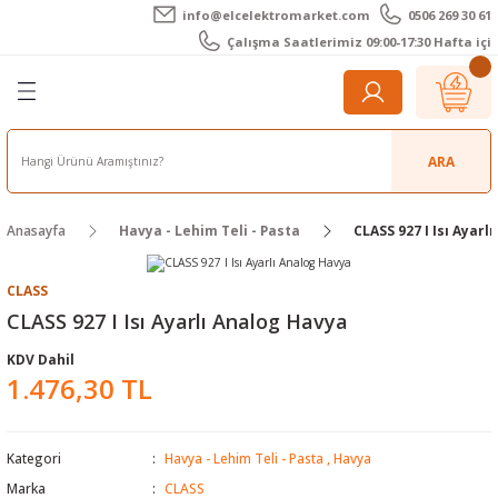
info@elcelektromarket.com
0506 269 30 61
Geri Dön
Geri Dön
Geri Dön
Geri Dön
Geri Dön
Geri Dön
Çalışma Saatlerimiz 09:00-17:30 Hafta içi
er
 Aletleri
eralar
t Cihazları
m Teli - Pasta
Elektronik
lar
r
ARA
imetre
akları
Kameralar
Anasayfa
Havya - Lehim Teli - Pasta
CLASS 927 I Isı Ayarl
timetre
ratörleri
ameralar
raçları
CLASS
metre
l Kameralar
onik Aksesuarlar
CLASS 927 I Isı Ayarlı Analog Havya
KDV Dahil
esuar
rmal Kameralar
zları
ler
1.476,30 TL
arı
Aksesuarları
rler
ar
Kategori
Havya - Lehim Teli - Pasta
,
Havya
r
ğı Ölçerler
leri
Marka
CLASS