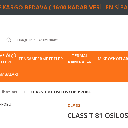
TE KARGO BEDAVA ( 16:00 KADAR VERİLEN SİP
VE ÖLÇÜ
TERMAL
PENSAMPERMETRELER
MIKROSKOPLA
ETLERI
KAMERALAR
LAMBALARI
Cihazları
CLASS T 81 OSİLOSKOP PROBU
CLASS
CLASS T 81 OSİL