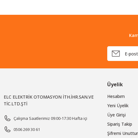
Kam
Üyelik
Hesabım
ELC ELEKTRİK OTOMASYON İTH.İHR.SAN.VE
TİC.LTD.ŞTİ
Yeni Üyelik
Üye Girişi
Çalışma Saatlerimiz 09:00-17:30 Hafta içi
Sipariş Takip
0506 269 30 61
Şifremi Unutt