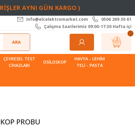
ARİŞLER AYNI GÜN KARGO )
info@elcelektromarket.com
0506 269 30 61
Çalışma Saatlerimiz 09:00-17:30 Hafta içi
ARA
ÇEVRESEL TEST
HAVYA - LEHIM
R
OSILOSKOP
CIHAZLARI
TELI - PASTA
OSKOP PROBU