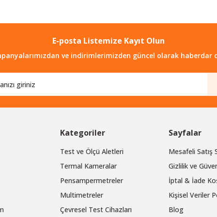
E-posta Listemize Kayıt Olun
Gönder
panyalarımızdan ve indirimlerimizden güncel olarak haberdar o
Kategoriler
Sayfalar
Test ve Ölçü Aletleri
Mesafeli Satış
Termal Kameralar
Gizlilik ve Güven
Pensampermetreler
İptal & İade Koş
Multimetreler
Kişisel Veriler P
um
Çevresel Test Cihazları
Blog