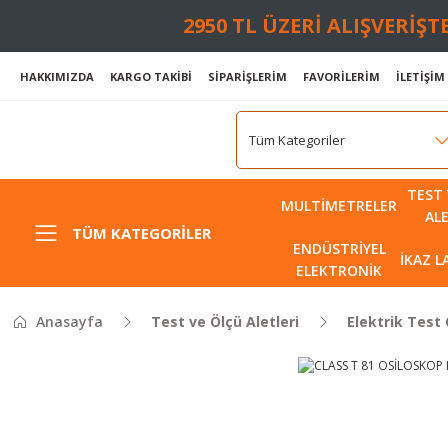
2950 TL ÜZERİ ALIŞVERİŞ
HAKKIMIZDA
KARGO TAKİBİ
SİPARİŞLERİM
FAVORİLERİM
İLETİŞİM
TEST 
MULTIMETRELER
AL
TÜM KATEGORILER
ENDÜSTRIYEL
İKAZ 
ELEKTRONIK
Anasayfa
Test ve Ölçü Aletleri
Elektrik Test 