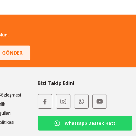
lun.
GÖNDER
Bizi Takip Edin!
 Sözleşmesi
lik
ulları
olitikası
Whatsapp Destek Hattı