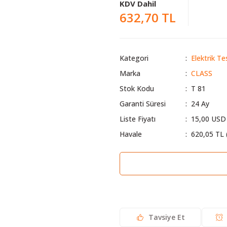
KDV Dahil
632,70 TL
Kategori
Elektrik Te
Marka
CLASS
Stok Kodu
T 81
Garanti Süresi
24 Ay
Liste Fiyatı
15,00 USD
Havale
620,05 TL 
Tavsiye Et