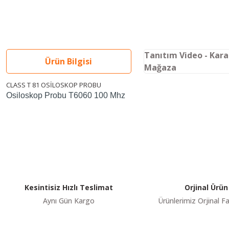
Tanıtım Video - Kar
Ürün Bilgisi
Mağaza
CLASS T 81 OSİLOSKOP PROBU
Osiloskop Probu T6060 100 Mhz
Youtube videomuzu tam ekran izlemek için tıklayınız.
Bu ürünün fiyat bilgisi, resim, ürün açıklamalarında ve diğer konularda y
Görüş ve önerileriniz için teşekkür ederiz.
Ürün resmi kalitesiz, bozuk veya görüntülenemiyor.
Ürün açıklamasında eksik bilgiler bulunuyor.
Ürün bilgilerinde hatalar bulunuyor.
Kesintisiz Hızlı Teslimat
Orjinal Ürün
Ürün fiyatı diğer sitelerden daha pahalı.
Aynı Gün Kargo
Ürünlerimiz Orjinal Fa
Bu ürüne benzer farklı alternatifler olmalı.