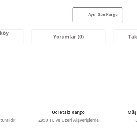
Aynı Gün Kargo
aköy
Yorumlar (0)
Tak
etersiz gördüğünüz noktaları öneri formunu kullanarak tarafımıza iletebilir
Bu ürüne ilk yorumu siz yapın!
Yorum Yaz
Ücretsiz Kargo
Müşt
turalıdır
2950 TL ve Üzeri Alışverişlerde