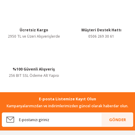
Ürün açıklamasında eksik bilgiler bulunuyor.
Ürün bilgilerinde hatalar bulunuyor.
Ürün fiyatı diğer sitelerden daha pahalı.
Bu ürüne benzer farklı alternatifler olmalı.
Ücretsiz Kargo
Müşteri Destek Hattı
2950 TL ve Üzeri Alışverişlerde
0506 269 30 61
%100 Güvenli Alışveriş
Gönder
256 BIT SSL Ödeme Alt Yapısı
E-posta Listemize Kayıt Olun
Kampanyalarımızdan ve indirimlerimizden güncel olarak haberdar olun.
GÖNDER