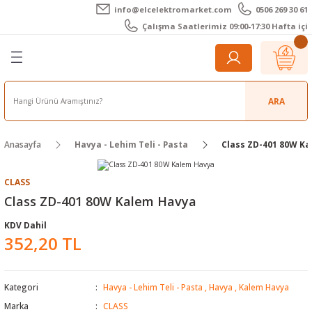
info@elcelektromarket.com
0506 269 30 61
Geri Dön
Geri Dön
Geri Dön
Geri Dön
Geri Dön
Geri Dön
Çalışma Saatlerimiz 09:00-17:30 Hafta içi
er
 Aletleri
eralar
t Cihazları
m Teli - Pasta
Elektronik
lar
r
ARA
imetre
akları
Kameralar
Anasayfa
Havya - Lehim Teli - Pasta
Class ZD-401 80W K
timetre
ratörleri
ameralar
raçları
CLASS
metre
l Kameralar
onik Aksesuarlar
Class ZD-401 80W Kalem Havya
KDV Dahil
esuar
rmal Kameralar
zları
ler
352,20 TL
arı
Aksesuarları
rler
ar
Kategori
Havya - Lehim Teli - Pasta
,
Havya
,
Kalem Havya
r
ğı Ölçerler
leri
Marka
CLASS