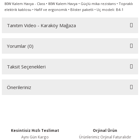
80W Kalem Havya - Class • 80W Kalem Havya • Güçlü mika rezistans • Topraklı
örleri
elektrik kablosu • Hafif ve ergonomik • Blister paketli • Uç modeli: B4-1
r
Tanıtım Video - Karaköy Mağaza
 Cihazları
Youtube videomuzu tam ekran izlemek için tıklayınız.
Yorumlar (0)
Cihazları
Taksit Seçenekleri
Bu ürüne ilk yorumu siz yapın!
Önerileriniz
Yorum Yaz
Bu ürünün fiyat bilgisi, resim, ürün açıklamalarında ve diğer
konularda yetersiz gördüğünüz noktaları öneri formunu kullanarak
tarafımıza iletebilirsiniz.
Görüş ve önerileriniz için teşekkür ederiz.
Kesintisiz Hızlı Teslimat
Orjinal Ürün
Ürün resmi kalitesiz, bozuk veya görüntülenemiyor.
Aynı Gün Kargo
Ürünlerimiz Orjinal Faturalıdır