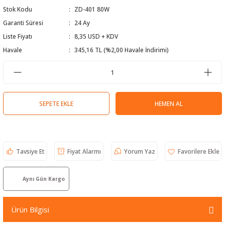
Stok Kodu
ZD-401 80W
 Test Cihazı
lçer
Garanti Süresi
24 Ay
hazları
a Cihazları
sı
yleri
Liste Fiyatı
8,35 USD + KDV
Havale
345,16 TL (%2,00 Havale İndirimi)
ergeleri
lizörleri
neleri
SEPETE EKLE
HEMEN AL
Cihazları
zları ve Kablo Bulucular
Tavsiye Et
Fiyat Alarmı
Yorum Yaz
Aynı Gün Kargo
reler
Ürün Bilgisi