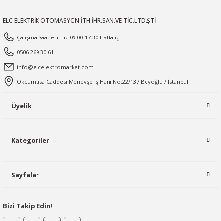
ELC ELEKTRİK OTOMASYON İTH.İHR.SAN.VE TİC.LTD.ŞTİ
Çalışma Saatlerimiz 09:00-17:30 Hafta içi
0506 269 30 61
info@elcelektromarket.com
Okcumusa Caddesi Menevşe İş Hanı No:22/137 Beyoğlu / İstanbul
Üyelik
Kategoriler
Sayfalar
Bizi Takip Edin!