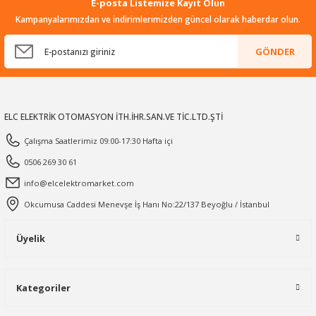
E-posta Listemize Kayıt Olun
Kampanyalarımızdan ve indirimlerimizden güncel olarak haberdar olun.
GÖNDER
ELC ELEKTRİK OTOMASYON İTH.İHR.SAN.VE TİC.LTD.ŞTİ
Çalışma Saatlerimiz 09:00-17:30 Hafta içi
0506 269 30 61
info@elcelektromarket.com
Okcumusa Caddesi Menevşe İş Hanı No:22/137 Beyoğlu / İstanbul
Üyelik
Kategoriler