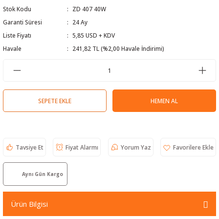
Stok Kodu
ZD 407 40W
 Test Cihazı
lçer
Garanti Süresi
24 Ay
hazları
a Cihazları
sı
yleri
Liste Fiyatı
5,85 USD + KDV
Havale
241,82 TL (%2,00 Havale İndirimi)
ergeleri
lizörleri
neleri
SEPETE EKLE
HEMEN AL
Cihazları
zları ve Kablo Bulucular
Tavsiye Et
Fiyat Alarmı
Yorum Yaz
Aynı Gün Kargo
reler
Ürün Bilgisi