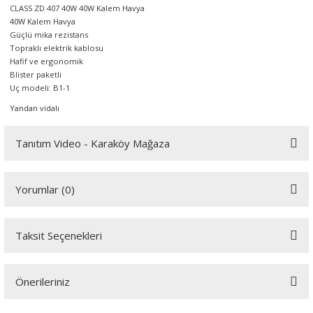
CLASS ZD 407 40W 40W Kalem Havya
örleri
40W Kalem Havya
Güçlü mika rezistans
r
Topraklı elektrik kablosu
Hafif ve ergonomik
Blister paketli
 Cihazları
Uç modeli: B1-1
Yandan vidalı
Cihazları
Tanıtım Video - Karaköy Mağaza
Youtube videomuzu tam ekran izlemek için tıklayınız.
Yorumlar (0)
Taksit Seçenekleri
Bu ürüne ilk yorumu siz yapın!
Önerileriniz
Yorum Yaz
Bu ürünün fiyat bilgisi, resim, ürün açıklamalarında ve diğer