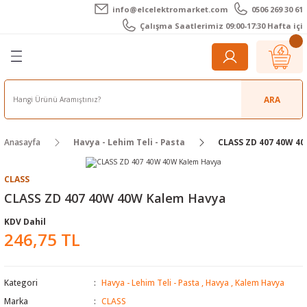
info@elcelektromarket.com
0506 269 30 61
Geri Dön
Geri Dön
Geri Dön
Geri Dön
Geri Dön
Geri Dön
Çalışma Saatlerimiz 09:00-17:30 Hafta içi
er
 Aletleri
eralar
t Cihazları
m Teli - Pasta
Elektronik
lar
r
ARA
imetre
akları
Kameralar
Anasayfa
Havya - Lehim Teli - Pasta
CLASS ZD 407 40W 4
timetre
ratörleri
ameralar
raçları
CLASS
metre
l Kameralar
onik Aksesuarlar
CLASS ZD 407 40W 40W Kalem Havya
KDV Dahil
esuar
rmal Kameralar
zları
ler
246,75 TL
arı
Aksesuarları
rler
ar
Kategori
Havya - Lehim Teli - Pasta
,
Havya
,
Kalem Havya
r
ğı Ölçerler
leri
Marka
CLASS