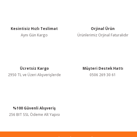
konularda yetersiz gördüğünüz noktaları öneri formunu kullanarak
tarafımıza iletebilirsiniz.
Görüş ve önerileriniz için teşekkür ederiz.
Kesintisiz Hızlı Teslimat
Orjinal Ürün
Ürün resmi kalitesiz, bozuk veya görüntülenemiyor.
Aynı Gün Kargo
Ürünlerimiz Orjinal Faturalıdır
Ürün açıklamasında eksik bilgiler bulunuyor.
Ürün bilgilerinde hatalar bulunuyor.
Ürün fiyatı diğer sitelerden daha pahalı.
Bu ürüne benzer farklı alternatifler olmalı.
Ücretsiz Kargo
Müşteri Destek Hattı
2950 TL ve Üzeri Alışverişlerde
0506 269 30 61
%100 Güvenli Alışveriş
Gönder
256 BIT SSL Ödeme Alt Yapısı