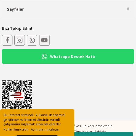
Sayfalar
Bizi Takip Edin!
Whatsapp Destek Hattı
Bu internet sitesinde, kullanıcı deneyimini
geliştirmek ve internet sitesinin verimli
çalışmasını sağlamak amacıyla çerezler
Tüm bilgileriniz 256bit SSL Sertifikası ile korunmaktadır.
kullanılmaktadır.
Ayrıntıları inceleyin
©2023 elcotomasyon.com Tüm Hakları Saklıdır