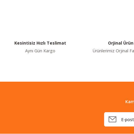
Görüş ve önerileriniz için teşekkür ederiz.
Ürün resmi kalitesiz, bozuk veya görüntülenemiyor.
Ürün açıklamasında eksik bilgiler bulunuyor.
Ürün bilgilerinde hatalar bulunuyor.
Kesintisiz Hızlı Teslimat
Orjinal Ürün
Ürün fiyatı diğer sitelerden daha pahalı.
Aynı Gün Kargo
Ürünlerimiz Orjinal Fa
Bu ürüne benzer farklı alternatifler olmalı.
Kam