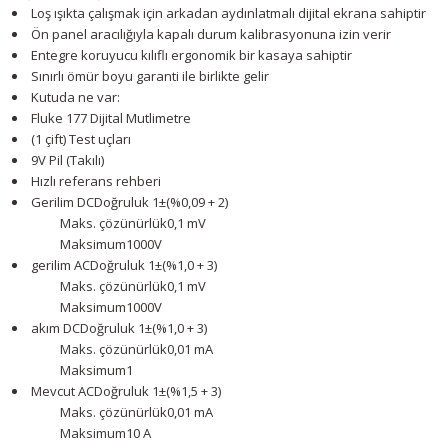
Loş ışıkta çalışmak için arkadan aydınlatmalı dijital ekrana sahiptir
Ön panel aracılığıyla kapalı durum kalibrasyonuna izin verir
Entegre koruyucu kılıflı ergonomik bir kasaya sahiptir
Sınırlı ömür boyu garanti ile birlikte gelir
Kutuda ne var:
Fluke 177 Dijital Mutlimetre
(1 çift) Test uçları
9V Pil (Takılı)
Hızlı referans rehberi
Gerilim DC
Doğruluk 1
±(%0,09 + 2)
Maks. çözünürlük
0,1 mV
Maksimum
1000V
gerilim AC
Doğruluk 1
±(%1,0 + 3)
Maks. çözünürlük
0,1 mV
Maksimum
1000V
akım DC
Doğruluk 1
±(%1,0 + 3)
Maks. çözünürlük
0,01 mA
Maksimum
1
Mevcut AC
Doğruluk 1
±(%1,5 + 3)
Maks. çözünürlük
0,01 mA
Maksimum
10 A