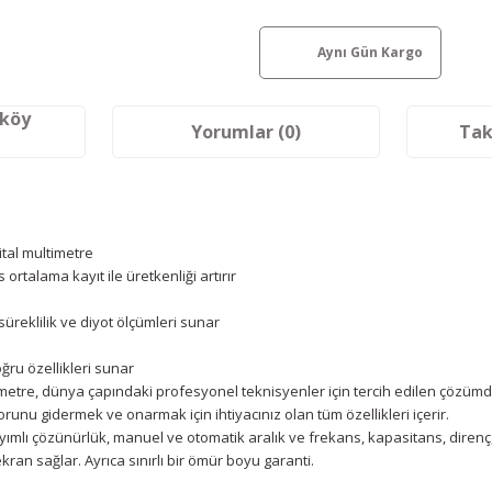
Aynı Gün Kargo
aköy
Yorumlar (0)
Tak
ital multimetre
talama kayıt ile üretkenliği artırır
süreklilik ve diyot ölçümleri sunar
ğru özellikleri sunar
Multimetre, dünya çapındaki profesyonel teknisyenler için tercih edilen çözüm
orunu gidermek ve onarmak için ihtiyacınız olan tüm özellikleri içerir.
ayımlı çözünürlük, manuel ve otomatik aralık ve frekans, kapasitans, direnç, 
kran sağlar. Ayrıca sınırlı bir ömür boyu garanti.