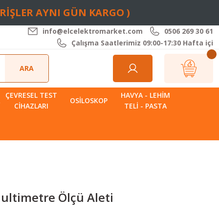
ARİŞLER AYNI GÜN KARGO )
info@elcelektromarket.com
0506 269 30 61
Çalışma Saatlerimiz 09:00-17:30 Hafta içi
ARA
ÇEVRESEL TEST
HAVYA - LEHIM
R
OSILOSKOP
CIHAZLARI
TELI - PASTA
Multimetre Ölçü Aleti