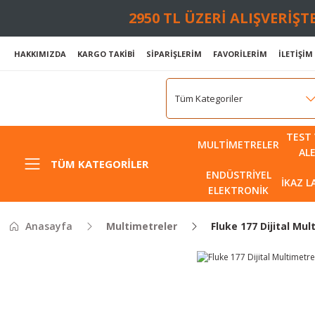
2950 TL ÜZERİ ALIŞVERİŞ
HAKKIMIZDA
KARGO TAKİBİ
SİPARİŞLERİM
FAVORİLERİM
İLETİŞİM
TEST 
MULTIMETRELER
AL
TÜM KATEGORILER
ENDÜSTRIYEL
İKAZ 
ELEKTRONIK
Anasayfa
Multimetreler
Fluke 177 Dijital Mul