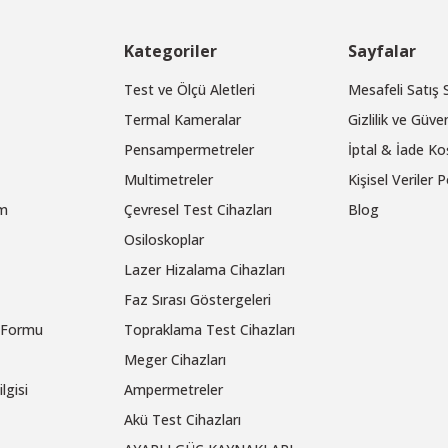
Kategoriler
Sayfalar
Test ve Ölçü Aletleri
Mesafeli Satış
Termal Kameralar
Gizlilik ve Güven
Pensampermetreler
İptal & İade Koş
Multimetreler
Kişisel Veriler P
um
Çevresel Test Cihazları
Blog
Osiloskoplar
Lazer Hizalama Cihazları
Faz Sırası Göstergeleri
m Formu
Topraklama Test Cihazları
Meger Cihazları
lgisi
Ampermetreler
Akü Test Cihazları