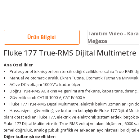
Tanıtım Video - Kar
Ürün Bilgisi
Mağaza
Fluke 177 True-RMS Dijital Multimetre
Ana Özellikler
Profesyonel teknisyenlerin tercih ettiği özelliklere sahip True-RMS dij
Manuel ve otomatik aralık, Ekran Tutma, Otomatik Tutma ve Min/Maks or
AC ve DC voltajını 1000 V'a kadar ölçer
Doğru True-RMS AC akımı ve gerilimi artı frekans, kapasitans, direnç, 
Güvenlik sınıfı CAT III 1000 V, CAT IV 600 V
Fluke 177 True-RMS Dijital Multimetre, elektrik bakım uzmanları için do
Hassasiyeti, güvenilirliği ve kullanım kolaylığı ile Fluke 177 Dijital 
olarak test edilen Fluke 177, elektrik ve elektronik sistemlerdeki birçok s
Fluke 177 Dijital Multimetre ile True-RMS voltaj ve akım ölçümleri, 6000 s
temel doğruluk, analog çubuk grafikli ve arkadan aydınlatmalı bir dijital e
Diğer kullanışlı özellikler: