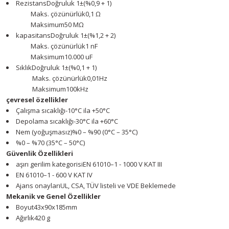
Rezistans
Doğruluk 1
±(%0,9 + 1)
Maks. çözünürlük
0,1 Ω
Maksimum
50 MΩ
kapasitans
Doğruluk 1
±(%1,2 + 2)
Maks. çözünürlük
1 nF
Maksimum
10.000 uF
Sıklık
Doğruluk 1
±(%0,1 + 1)
Maks. çözünürlük
0,01Hz
Maksimum
100kHz
çevresel özellikler
Çalışma sıcaklığı
-10°C ila +50°C
Depolama sıcaklığı
-30°C ila +60°C
Nem (yoğuşmasız)
%0 – %90 (0°C – 35°C)
%0 – %70 (35°C – 50°C)
Güvenlik Özellikleri
aşırı gerilim kategorisi
EN 61010–1 - 1000 V KAT III
EN 61010–1 - 600 V KAT IV
Ajans onayları
UL, CSA, TÜV listeli ve VDE Beklemede
Mekanik ve Genel Özellikler
Boyut
43x90x185mm
Ağırlık
420 g
Youtube videomuzu tam ekran izlemek için tıklayınız.
Bu ürünün fiyat bilgisi, resim, ürün açıklamalarında ve diğer konularda y