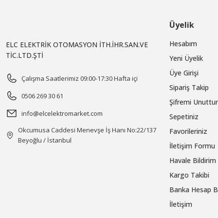
Üyelik
Hesabım
ELC ELEKTRİK OTOMASYON İTH.İHR.SAN.VE
TİC.LTD.ŞTİ
Yeni Üyelik
Üye Girişi
Çalışma Saatlerimiz 09:00-17:30 Hafta içi
Sipariş Takip
0506 269 30 61
Şifremi Unutt
info@elcelektromarket.com
Sepetiniz
Okcumusa Caddesi Menevşe İş Hanı No:22/137
Favorileriniz
Beyoğlu / İstanbul
İletişim Formu
Havale Bildiri
Kargo Takibi
Banka Hesap Bi
İletişim