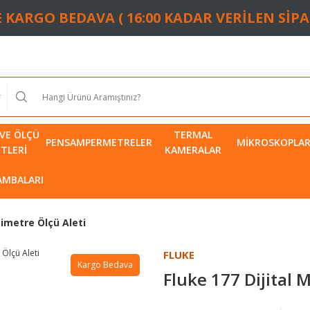
TE KARGO BEDAVA ( 16:00 KADAR VERİLEN SİP
VE ÖLÇÜ
TERMAL
PENSAMPERMETRELER
MIKROSKOPLA
ETLERI
KAMERALAR
LAMBALARI
timetre Ölçü Aleti
FLUKE
Kargo Bedava
Fluke 177 Dijital 