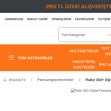
2950 TL ÜZERİ ALIŞVERİŞ
HAKKIMIZDA
KARGO TAKİBİ
SİPARİŞLERİM
FAVORİLERİM
İLETİŞİM
TEST 
MULTIMETRELER
AL
TÜM KATEGORILER
ENDÜSTRIYEL
İKAZ 
ELEKTRONIK
Anasayfa
Pensampermetreler
Fluke 302+ Di