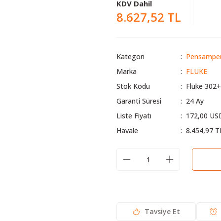
KDV Dahil
8.627,52 TL
Kategori
Pensamper
Marka
FLUKE
Stok Kodu
Fluke 302+
Garanti Süresi
24 Ay
Liste Fiyatı
172,00 US
Havale
8.454,97 T
Tavsiye Et