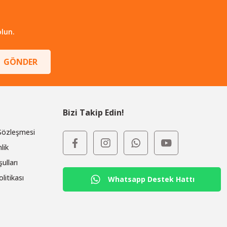
lun.
GÖNDER
Bizi Takip Edin!
 Sözleşmesi
lik
ulları
olitikası
Whatsapp Destek Hattı