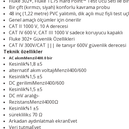
Fluke 302+, Fluke TL75 Hard Point™ Test Ucu Seti ile birl
Bir çift (kırmızı, siyah) konforlu kavrama probu
48 inç (1,22 metre) PVC yalıtımlı, dik açılı muz fişli test uç
Genel amaçlı ölçümler için önerilir
CAT II 1000 V, 10 A derecesi
CAT IV 600 V, CAT III 1000 V sadece koruyucu kapaklı
Fluke 302+ Güvenlik Özellikleri
CAT IV 300V/CAT ||| ile tanışır 600V güvenlik derecesi
Teknik özellikler
AC akım
Menzil
400.0 bir
Kesinlik
%1,8 ±5
alternatif akım voltajı
Menzil
400/600
Kesinlik
%1,5 ±5
DC gerilimi
Menzil
400/600
Kesinlik
%1,5 ±5
DC mV aralığı
-
Rezistans
Menzil
4000Ω
Kesinlik
%1 ±5
süreklilik
≤ 70 Ω
Arkadan aydınlatmalı ekran
Evet
Veri tutma
Evet