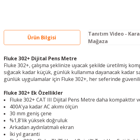
Tanıtım Video - Kar
Ürün Bilgisi
Mağaza
Fluke 302+ Dijital Pens Metre
Fluke 302+, çalışma şeklinize uyacak şekilde üretilmiş komp
sığacak kadar küçük, günlük kullanıma dayanacak kadar s
günlük uygulamalar için Fluke 302+, her seferinde güvenili
Fluke 302+ Ek Özellikler
Fluke 302+ CAT III Dijital Pens Metre daha kompakttır v
400A'ya kadar AC akımı ölçün
30 mm geniş çene
%1,8'lik yüksek doğruluk
Arkadan aydınlatmalı ekran
İki yıl garanti