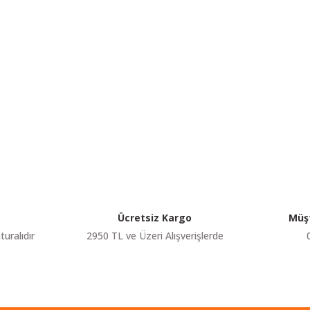
etersiz gördüğünüz noktaları öneri formunu kullanarak tarafımıza iletebilir
Bu ürüne ilk yorumu siz yapın!
Yorum Yaz
Ücretsiz Kargo
Müşt
turalıdır
2950 TL ve Üzeri Alışverişlerde