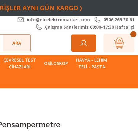
ARİŞLER AYNI GÜN KARGO )
info@elcelektromarket.com
0506 269 30 61
Çalışma Saatlerimiz 09:00-17:30 Hafta içi
ARA
ÇEVRESEL TEST
HAVYA - LEHIM
R
OSILOSKOP
CIHAZLARI
TELI - PASTA
l Pensampermetre