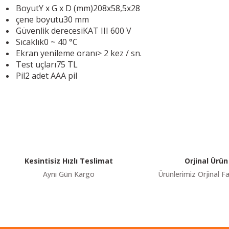
Boyut
Y x G x D (mm)
208x58,5x28
çene boyutu
30 mm
Güvenlik derecesi
KAT III 600 V
Sıcaklık
0 ~ 40 °C
Ekran yenileme oranı
> 2 kez / sn.
Test uçları
75 TL
Pil
2 adet AAA pil
Youtube videomuzu tam ekran izlemek için tıklayınız.
Bu ürünün fiyat bilgisi, resim, ürün açıklamalarında ve diğer konularda y
Görüş ve önerileriniz için teşekkür ederiz.
Ürün resmi kalitesiz, bozuk veya görüntülenemiyor.
Ürün açıklamasında eksik bilgiler bulunuyor.
Ürün bilgilerinde hatalar bulunuyor.
Kesintisiz Hızlı Teslimat
Orjinal Ürün
Ürün fiyatı diğer sitelerden daha pahalı.
Aynı Gün Kargo
Ürünlerimiz Orjinal Fa
Bu ürüne benzer farklı alternatifler olmalı.