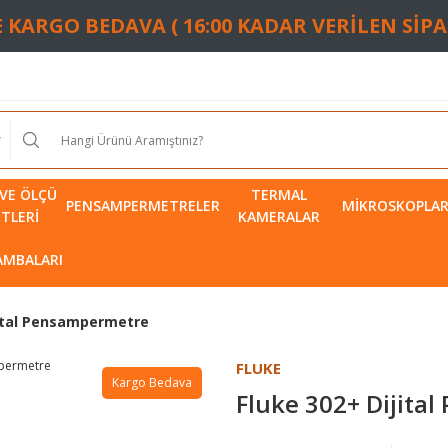
TE KARGO BEDAVA ( 16:00 KADAR VERİLEN SİP
VE ÖLÇÜ
TERMAL
PENSAMPERMETRELER
MIKROSKOPLA
ETLERI
KAMERALAR
LAMBALARI
jital Pensampermetre
FLUKE
Kargo Bedava
Fluke 302+ Dijita