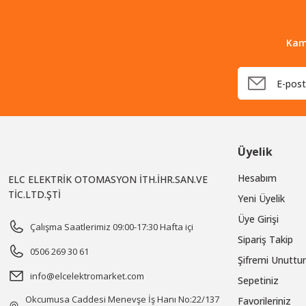
Kam
Üyelik
Hesabım
ELC ELEKTRİK OTOMASYON İTH.İHR.SAN.VE
TİC.LTD.ŞTİ
Yeni Üyelik
Üye Girişi
Çalışma Saatlerimiz 09:00-17:30 Hafta içi
Sipariş Takip
0506 269 30 61
Şifremi Unutt
info@elcelektromarket.com
Sepetiniz
Okcumusa Caddesi Menevşe İş Hanı No:22/137
Favorileriniz