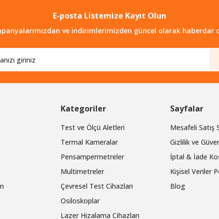
E-posta Listemize Kayıt Olun
Gönder
panyalarımızdan ve indirimlerimizden güncel olarak haberdar o
Kategoriler
Sayfalar
Test ve Ölçü Aletleri
Mesafeli Satış
Termal Kameralar
Gizlilik ve Güven
Pensampermetreler
İptal & İade Koş
Multimetreler
Kişisel Veriler P
um
Çevresel Test Cihazları
Blog
Osiloskoplar
Lazer Hizalama Cihazları