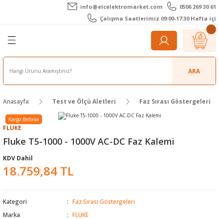
info@elcelektromarket.com
0506 269 30 61
Geri Dön
Geri Dön
Geri Dön
Geri Dön
Geri Dön
Geri Dön
Çalışma Saatlerimiz 09:00-17:30 Hafta içi
er
 Aletleri
eralar
t Cihazları
m Teli - Pasta
Elektronik
lar
r
ARA
imetre
akları
Kameralar
Anasayfa
Test ve Ölçü Aletleri
Faz Sırası Göstergeleri
timetre
ratörleri
ameralar
raçları
Kargo Bedava
FLUKE
metre
l Kameralar
onik Aksesuarlar
Fluke T5-1000 - 1000V AC-DC Faz Kalemi
KDV Dahil
esuar
rmal Kameralar
zları
ler
18.759,84 TL
arı
Aksesuarları
rler
ar
Kategori
Faz Sırası Göstergeleri
r
ğı Ölçerler
leri
Marka
FLUKE