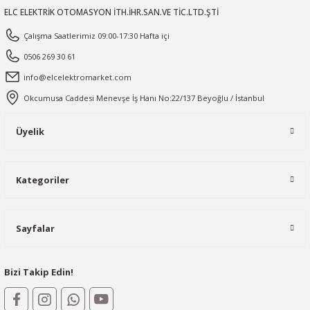
ELC ELEKTRİK OTOMASYON İTH.İHR.SAN.VE TİC.LTD.ŞTİ
Çalışma Saatlerimiz 09:00-17:30 Hafta içi
0506 269 30 61
info@elcelektromarket.com
Okcumusa Caddesi Menevşe İş Hanı No:22/137 Beyoğlu / İstanbul
Üyelik
Kategoriler
Sayfalar
Bizi Takip Edin!