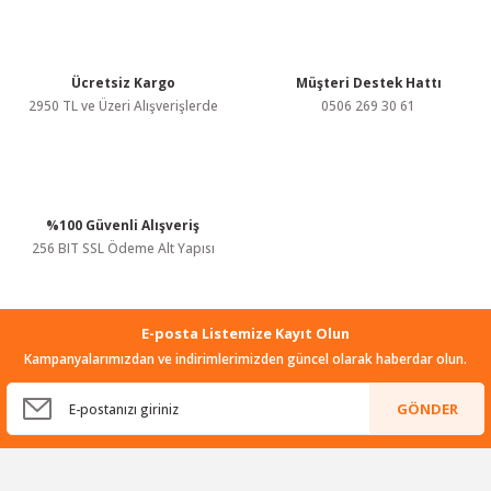
Ürün bilgilerinde hatalar bulunuyor.
Ürün fiyatı diğer sitelerden daha pahalı.
Bu ürüne benzer farklı alternatifler olmalı.
Ücretsiz Kargo
Müşteri Destek Hattı
2950 TL ve Üzeri Alışverişlerde
0506 269 30 61
%100 Güvenli Alışveriş
Gönder
256 BIT SSL Ödeme Alt Yapısı
E-posta Listemize Kayıt Olun
Kampanyalarımızdan ve indirimlerimizden güncel olarak haberdar olun.
GÖNDER