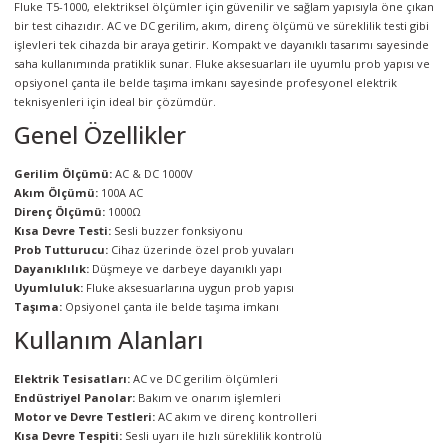
Fluke T5-1000, elektriksel ölçümler için güvenilir ve sağlam yapısıyla öne çıkan
örleri
bir test cihazıdır. AC ve DC gerilim, akım, direnç ölçümü ve süreklilik testi gibi
işlevleri tek cihazda bir araya getirir. Kompakt ve dayanıklı tasarımı sayesinde
saha kullanımında pratiklik sunar. Fluke aksesuarları ile uyumlu prob yapısı ve
r
opsiyonel çanta ile belde taşıma imkanı sayesinde profesyonel elektrik
teknisyenleri için ideal bir çözümdür.
 Cihazları
Genel Özellikler
Cihazları
Gerilim Ölçümü:
AC & DC 1000V
Akım Ölçümü:
100A AC
Direnç Ölçümü:
1000Ω
Kısa Devre Testi:
Sesli buzzer fonksiyonu
Prob Tutturucu:
Cihaz üzerinde özel prob yuvaları
Dayanıklılık:
Düşmeye ve darbeye dayanıklı yapı
Uyumluluk:
Fluke aksesuarlarına uygun prob yapısı
Taşıma:
Opsiyonel çanta ile belde taşıma imkanı
Kullanım Alanları
Elektrik Tesisatları:
AC ve DC gerilim ölçümleri
Endüstriyel Panolar:
Bakım ve onarım işlemleri
Motor ve Devre Testleri:
AC akım ve direnç kontrolleri
Kısa Devre Tespiti:
Sesli uyarı ile hızlı süreklilik kontrolü