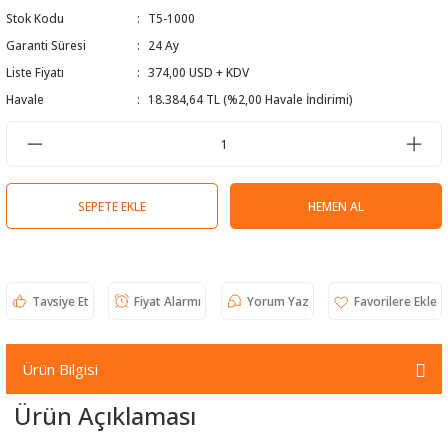
Stok Kodu
T5-1000
 Test Cihazı
lçer
Garanti Süresi
24 Ay
hazları
a Cihazları
sı
yleri
Liste Fiyatı
374,00 USD + KDV
Havale
18.384,64 TL (%2,00 Havale İndirimi)
ergeleri
lizörleri
neleri
SEPETE EKLE
HEMEN AL
Cihazları
zları ve Kablo Bulucular
Tavsiye Et
Fiyat Alarmı
Yorum Yaz
reler
Ürün Bilgisi
Ürün Açıklaması