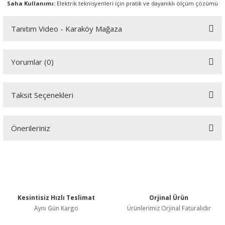
Saha Kullanımı:
Elektrik teknisyenleri için pratik ve dayanıklı ölçüm çözümü
Tanıtım Video - Karaköy Mağaza
Youtube videomuzu tam ekran izlemek için tıklayınız.
Yorumlar (0)
Taksit Seçenekleri
Bu ürüne ilk yorumu siz yapın!
Önerileriniz
Yorum Yaz
Bu ürünün fiyat bilgisi, resim, ürün açıklamalarında ve diğer
konularda yetersiz gördüğünüz noktaları öneri formunu kullanarak
tarafımıza iletebilirsiniz.
Görüş ve önerileriniz için teşekkür ederiz.
Kesintisiz Hızlı Teslimat
Orjinal Ürün
Ürün resmi kalitesiz, bozuk veya görüntülenemiyor.
Aynı Gün Kargo
Ürünlerimiz Orjinal Faturalıdır
Ürün açıklamasında eksik bilgiler bulunuyor.