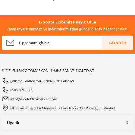
E-posta Listemize Kayıt Olun
Kampanyalarımızdan ve indirimlerimizden güncel olarak haberdar olun.
GÖNDER
ELC ELEKTRİK OTOMASYON İTH.İHR.SAN.VE TİC.LTD.ŞTİ
Çalışma Saatlerimiz 09:00-17:30 Hafta içi
0506 269 30 61
info@elcelektromarket.com
Okcumusa Caddesi Menevşe İş Hanı No:22/137 Beyoğlu / İstanbul
Üyelik