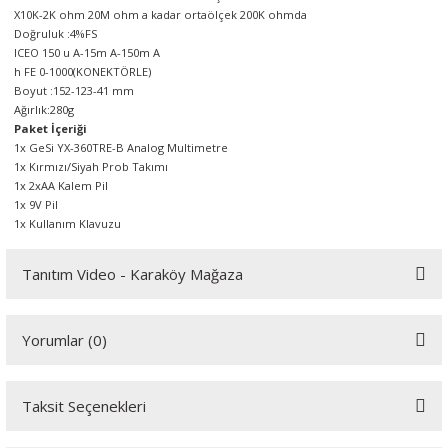
X10K-2K ohm 20M ohm a kadar ortaölçek 200K ohmda
Doğruluk :4%FS
ICEO 150 u A-15m A-150m A
h FE 0-1000(KONEKTÖRLE)
Boyut :152-123-41 mm
Ağırlık:280g
Paket İçeriği
1x GeSi YX-360TRE-B Analog Multimetre
1x Kırmızı/Siyah Prob Takımı
1x 2xAA Kalem Pil
1x 9V Pil
1x Kullanım Klavuzu
Tanıtım Video - Karaköy Mağaza
Youtube videomuzu tam ekran izlemek için tıklayınız.
Yorumlar (0)
Taksit Seçenekleri
Bu ürüne ilk yorumu siz yapın!