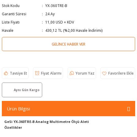
Stok Kodu
YX-360TRE-B
 Test Cihazı
lçer
Garanti Süresi
24 Ay
hazları
a Cihazları
sı
yleri
Liste Fiyatı
11,00 USD + KDV
Havale
430,12 TL (%2,00 Havale İndirimi)
ergeleri
GELINCE HABER VER
lizörleri
neleri
Cihazları
Tavsiye Et
Fiyat Alarmı
Yorum Yaz
zları ve Kablo Bulucular
Aynı Gün Kargo
Ürün Bilgisi
reler
GeSi YX-360TRE-B Analog Multimetre Ölçü Aleti
Özellikler