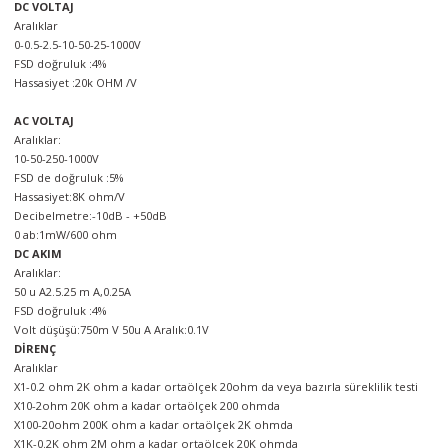
DC VOLTAJ
örleri
Aralıklar
0-0.5-2.5-10-50-25-1000V
FSD doğruluk :4%
r
Hassasiyet :20k OHM /V
 Cihazları
AC VOLTAJ
Aralıklar:
10-50-250-1000V
Cihazları
FSD de doğruluk :5%
Hassasiyet:8K ohm/V
Decibelmetre:-10dB - +50dB
0 ab:1mW/600 ohm
DC AKIM
Aralıklar:
50 u A2.5.25 m A,0.25A
FSD doğruluk :4%
Volt düşüşü:750m V 50u A Aralık:0.1V
DİRENÇ
Aralıklar
X1-0.2 ohm 2K ohm a kadar ortaölçek 20ohm da veya bazırla süreklilik testi
X10-2ohm 20K ohm a kadar ortaölçek 200 ohmda
X100-20ohm 200K ohm a kadar ortaölçek 2K ohmda
X1K-0.2K ohm 2M ohm a kadar ortaölçek 20K ohmda