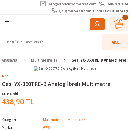
info@elcelektromarket.com
0506 269 30 61
Geri Dön
Geri Dön
Geri Dön
Geri Dön
Geri Dön
Geri Dön
Çalışma Saatlerimiz 09:00-17:30 Hafta içi
er
 Aletleri
eralar
t Cihazları
m Teli - Pasta
Elektronik
lar
r
ARA
imetre
akları
Kameralar
Anasayfa
Multimetreler
Gesi YX-360TRE-B Analog İbreli
timetre
ratörleri
ameralar
raçları
GESI
metre
l Kameralar
onik Aksesuarlar
Gesi YX-360TRE-B Analog İbreli Multimetre
KDV Dahil
esuar
rmal Kameralar
zları
ler
438,90 TL
arı
Aksesuarları
rler
ar
Kategori
Multimetreler
,
Multimetre
r
ğı Ölçerler
leri
Marka
GESI