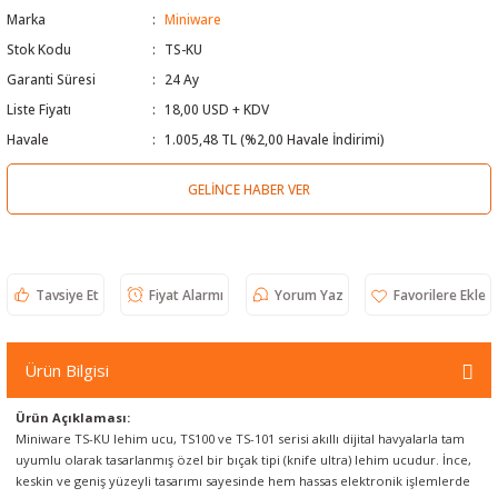
Marka
Miniware
 Test Cihazı
lçer
Stok Kodu
TS-KU
Garanti Süresi
24 Ay
hazları
a Cihazları
sı
yleri
Liste Fiyatı
18,00 USD + KDV
ergeleri
Havale
1.005,48 TL (%2,00 Havale İndirimi)
GELINCE HABER VER
lizörleri
neleri
Cihazları
Tavsiye Et
Fiyat Alarmı
Yorum Yaz
zları ve Kablo Bulucular
Ürün Bilgisi
reler
Ürün Açıklaması:
Miniware TS-KU lehim ucu, TS100 ve TS-101 serisi akıllı dijital havyalarla tam
uyumlu olarak tasarlanmış özel bir bıçak tipi (knife ultra) lehim ucudur. İnce,
keskin ve geniş yüzeyli tasarımı sayesinde hem hassas elektronik işlemlerde