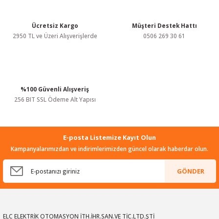
Bu ürüne benzer farklı alternatifler olmalı.
Ücretsiz Kargo
Müşteri Destek Hattı
2950 TL ve Üzeri Alışverişlerde
0506 269 30 61
Gönder
%100 Güvenli Alışveriş
256 BIT SSL Ödeme Alt Yapısı
E-posta Listemize Kayıt Olun
Kampanyalarımızdan ve indirimlerimizden güncel olarak haberdar olun.
GÖNDER
ELC ELEKTRİK OTOMASYON İTH.İHR.SAN.VE TİC.LTD.ŞTİ