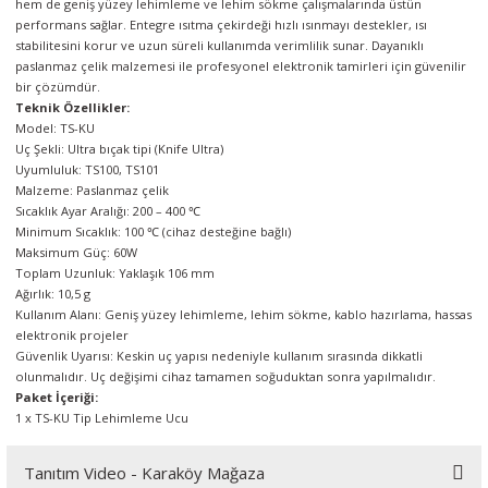
hem de geniş yüzey lehimleme ve lehim sökme çalışmalarında üstün
örleri
performans sağlar. Entegre ısıtma çekirdeği hızlı ısınmayı destekler, ısı
stabilitesini korur ve uzun süreli kullanımda verimlilik sunar. Dayanıklı
paslanmaz çelik malzemesi ile profesyonel elektronik tamirleri için güvenilir
r
bir çözümdür.
Teknik Özellikler:
 Cihazları
Model: TS-KU
Uç Şekli: Ultra bıçak tipi (Knife Ultra)
Uyumluluk: TS100, TS101
Cihazları
Malzeme: Paslanmaz çelik
Sıcaklık Ayar Aralığı: 200 – 400 ℃
Minimum Sıcaklık: 100 ℃ (cihaz desteğine bağlı)
Maksimum Güç: 60W
Toplam Uzunluk: Yaklaşık 106 mm
Ağırlık: 10,5 g
Kullanım Alanı: Geniş yüzey lehimleme, lehim sökme, kablo hazırlama, hassas
elektronik projeler
Güvenlik Uyarısı: Keskin uç yapısı nedeniyle kullanım sırasında dikkatli
olunmalıdır. Uç değişimi cihaz tamamen soğuduktan sonra yapılmalıdır.
Paket İçeriği:
1 x TS-KU Tip Lehimleme Ucu
Tanıtım Video - Karaköy Mağaza