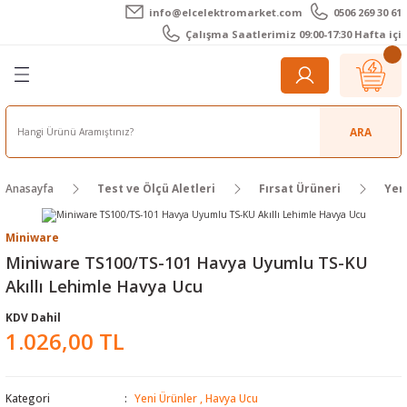
info@elcelektromarket.com
0506 269 30 61
Geri Dön
Geri Dön
Geri Dön
Geri Dön
Geri Dön
Geri Dön
Çalışma Saatlerimiz 09:00-17:30 Hafta içi
er
 Aletleri
eralar
t Cihazları
m Teli - Pasta
Elektronik
lar
r
ARA
imetre
akları
Kameralar
Anasayfa
Test ve Ölçü Aletleri
Fırsat Ürüneri
Yen
timetre
ratörleri
ameralar
raçları
Miniware
metre
l Kameralar
onik Aksesuarlar
Miniware TS100/TS-101 Havya Uyumlu TS-KU
Akıllı Lehimle Havya Ucu
esuar
rmal Kameralar
zları
ler
KDV Dahil
1.026,00 TL
arı
Aksesuarları
rler
ar
r
ğı Ölçerler
leri
Kategori
Yeni Ürünler
,
Havya Ucu