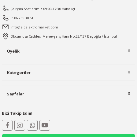
Çalışma Saatlerimiz 09:00-17:30 Hafta içi
0506 269 30 61
info@elcelektromarket.com
Okcumusa Caddesi Menevşe İş Hanı No:22/137 Beyoğlu / İstanbul
Üyelik
Kategoriler
Sayfalar
Bizi Takip Edin!