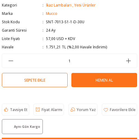
Kategori
İkaz Lambaları
,
Yeni Ürünler
 Test Cihazı
lçer
Marka
Mucco
Stok Kodu
SNT-7013-S1-1-D-30U
hazları
a Cihazları
sı
yleri
Garanti Süresi
24 Ay
ergeleri
Liste Fiyatı
57,00 USD + KDV
Havale
1.751,21 TL (%2,00 Havale İndirimi)
lizörleri
neleri
Cihazları
SEPETE EKLE
HEMEN AL
zları ve Kablo Bulucular
Tavsiye Et
Fiyat Alarmı
Yorum Yaz
reler
Aynı Gün Kargo