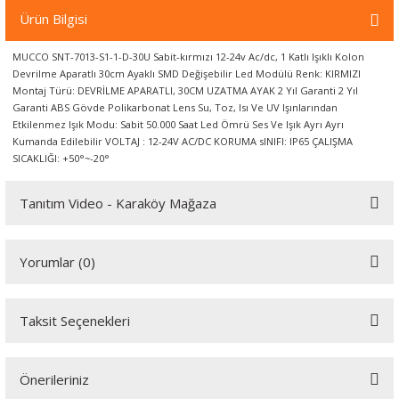
örleri
Ürün Bilgisi
MUCCO SNT-7013-S1-1-D-30U Sabit-kırmızı 12-24v Ac/dc, 1 Katlı Işıklı Kolon
r
Devrilme Aparatlı 30cm Ayaklı SMD Değişebilir Led Modülü Renk: KIRMIZI
Montaj Türü: DEVRİLME APARATLI, 30CM UZATMA AYAK 2 Yıl Garanti 2 Yıl
 Cihazları
Garanti ABS Gövde Polikarbonat Lens Su, Toz, Isı Ve UV Işınlarından
Etkilenmez Işık Modu: Sabit 50.000 Saat Led Ömrü Ses Ve Işık Ayrı Ayrı
Kumanda Edilebilir VOLTAJ : 12-24V AC/DC KORUMA sINIFI: IP65 ÇALIŞMA
Cihazları
SICAKLIĞI: +50°~-20°
Tanıtım Video - Karaköy Mağaza
Youtube videomuzu tam ekran izlemek için tıklayınız.
Yorumlar (0)
Taksit Seçenekleri
Bu ürüne ilk yorumu siz yapın!
Önerileriniz
Yorum Yaz