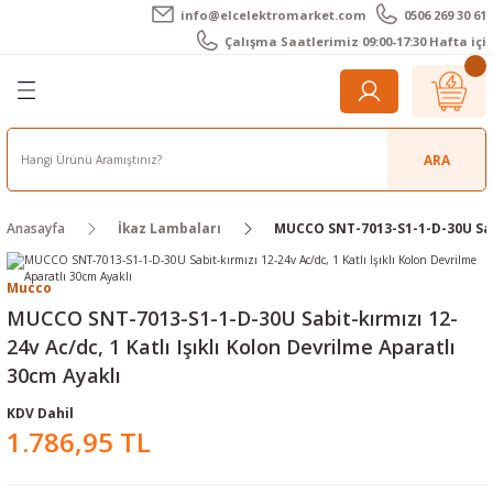
info@elcelektromarket.com
0506 269 30 61
Geri Dön
Geri Dön
Geri Dön
Geri Dön
Geri Dön
Geri Dön
Çalışma Saatlerimiz 09:00-17:30 Hafta içi
er
 Aletleri
eralar
t Cihazları
m Teli - Pasta
Elektronik
lar
r
ARA
imetre
akları
Kameralar
Anasayfa
İkaz Lambaları
MUCCO SNT-7013-S1-1-D-30U Sabit
timetre
ratörleri
ameralar
raçları
Mucco
metre
l Kameralar
onik Aksesuarlar
MUCCO SNT-7013-S1-1-D-30U Sabit-kırmızı 12-
24v Ac/dc, 1 Katlı Işıklı Kolon Devrilme Aparatlı
esuar
rmal Kameralar
zları
ler
30cm Ayaklı
arı
Aksesuarları
rler
ar
KDV Dahil
1.786,95 TL
r
ğı Ölçerler
leri