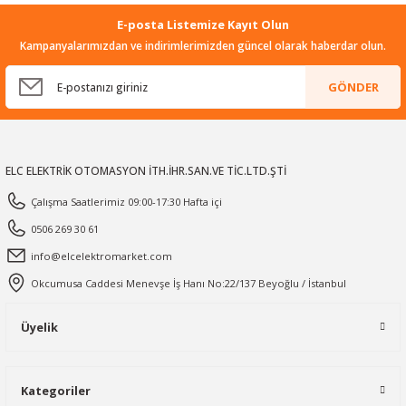
E-posta Listemize Kayıt Olun
Kampanyalarımızdan ve indirimlerimizden güncel olarak haberdar olun.
GÖNDER
ELC ELEKTRİK OTOMASYON İTH.İHR.SAN.VE TİC.LTD.ŞTİ
Çalışma Saatlerimiz 09:00-17:30 Hafta içi
0506 269 30 61
info@elcelektromarket.com
Okcumusa Caddesi Menevşe İş Hanı No:22/137 Beyoğlu / İstanbul
Üyelik
Kategoriler