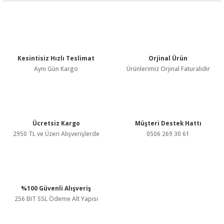
Bu ürünün fiyat bilgisi, resim, ürün açıklamalarında ve diğer
konularda yetersiz gördüğünüz noktaları öneri formunu kullanarak
tarafımıza iletebilirsiniz.
Görüş ve önerileriniz için teşekkür ederiz.
Kesintisiz Hızlı Teslimat
Orjinal Ürün
Ürün resmi kalitesiz, bozuk veya görüntülenemiyor.
Aynı Gün Kargo
Ürünlerimiz Orjinal Faturalıdır
Ürün açıklamasında eksik bilgiler bulunuyor.
Ürün bilgilerinde hatalar bulunuyor.
Ürün fiyatı diğer sitelerden daha pahalı.
Bu ürüne benzer farklı alternatifler olmalı.
Ücretsiz Kargo
Müşteri Destek Hattı
2950 TL ve Üzeri Alışverişlerde
0506 269 30 61
%100 Güvenli Alışveriş
Gönder
256 BIT SSL Ödeme Alt Yapısı