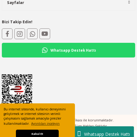
Sayfalar
Bizi Takip Edin!
Whatsapp Destek Hattı
Bu internet sitesinde, kullanıcı deneyimini
geliştirmek ve internet sitesinin verimli
çalışmasını sağlamak amacıyla çerezler
Tüm bilgileriniz 256bit SSL Sertifikası ile korunmaktadır.
kullanılmaktadır.
Ayrıntıları inceleyin
©2023 elcotomasyon.com Tüm Hakları Saklıdır
Whatsapp Destek Hattı
Kabul Et