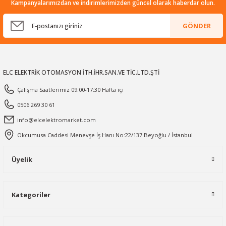
Kampanyalarımızdan ve indirimlerimizden güncel olarak haberdar olun.
GÖNDER
ELC ELEKTRİK OTOMASYON İTH.İHR.SAN.VE TİC.LTD.ŞTİ
Çalışma Saatlerimiz 09:00-17:30 Hafta içi
0506 269 30 61
info@elcelektromarket.com
Okcumusa Caddesi Menevşe İş Hanı No:22/137 Beyoğlu / İstanbul
Üyelik
Kategoriler