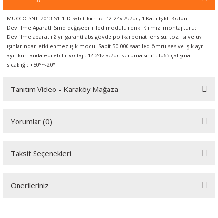
örleri
MUCCO SNT-7013-S1-1-D Sabit-kırmızı 12-24v Ac/dc, 1 Katlı Işıklı Kolon
Devrilme Aparatlı Smd değişebilir led modülü renk: Kırmızı montaj türü:
r
Devrilme aparatlı 2 yıl garanti abs gövde polikarbonat lens su, toz, ısı ve uv
ışınlarından etkilenmez ışık modu: Sabit 50.000 saat led ömrü ses ve ışık ayrı
 Cihazları
ayrı kumanda edilebilir voltaj : 12-24v ac/dc koruma sınıfı: Ip65 çalışma
sıcaklığı: +50°~-20°
Cihazları
Tanıtım Video - Karaköy Mağaza
Youtube videomuzu tam ekran izlemek için tıklayınız.
Yorumlar (0)
Taksit Seçenekleri
Bu ürüne ilk yorumu siz yapın!
Önerileriniz
Yorum Yaz
Bu ürünün fiyat bilgisi, resim, ürün açıklamalarında ve diğer
konularda yetersiz gördüğünüz noktaları öneri formunu kullanarak