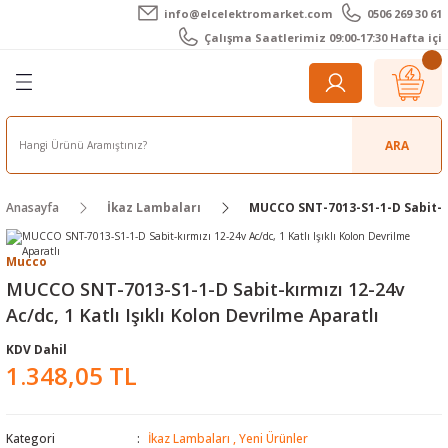
info@elcelektromarket.com
0506 269 30 61
Geri Dön
Geri Dön
Geri Dön
Geri Dön
Geri Dön
Geri Dön
Çalışma Saatlerimiz 09:00-17:30 Hafta içi
er
 Aletleri
eralar
t Cihazları
m Teli - Pasta
Elektronik
lar
r
ARA
imetre
akları
Kameralar
Anasayfa
İkaz Lambaları
MUCCO SNT-7013-S1-1-D Sabit-kır
timetre
ratörleri
ameralar
raçları
Mucco
metre
l Kameralar
onik Aksesuarlar
MUCCO SNT-7013-S1-1-D Sabit-kırmızı 12-24v
Ac/dc, 1 Katlı Işıklı Kolon Devrilme Aparatlı
esuar
rmal Kameralar
zları
ler
KDV Dahil
1.348,05 TL
arı
Aksesuarları
rler
ar
r
ğı Ölçerler
leri
Kategori
İkaz Lambaları
,
Yeni Ürünler