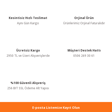
tarafımıza iletebilirsiniz.
Görüş ve önerileriniz için teşekkür ederiz.
Kesintisiz Hızlı Teslimat
Orjinal Ürün
Ürün resmi kalitesiz, bozuk veya görüntülenemiyor.
Aynı Gün Kargo
Ürünlerimiz Orjinal Faturalıdır
Ürün açıklamasında eksik bilgiler bulunuyor.
Ürün bilgilerinde hatalar bulunuyor.
Ürün fiyatı diğer sitelerden daha pahalı.
Bu ürüne benzer farklı alternatifler olmalı.
Ücretsiz Kargo
Müşteri Destek Hattı
2950 TL ve Üzeri Alışverişlerde
0506 269 30 61
%100 Güvenli Alışveriş
Gönder
256 BIT SSL Ödeme Alt Yapısı
E-posta Listemize Kayıt Olun