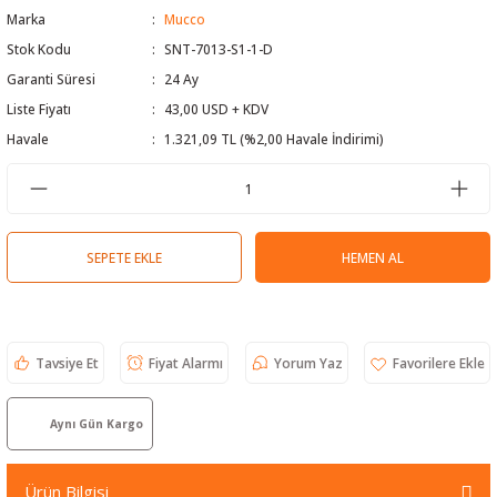
Marka
Mucco
 Test Cihazı
lçer
Stok Kodu
SNT-7013-S1-1-D
Garanti Süresi
24 Ay
hazları
a Cihazları
sı
yleri
Liste Fiyatı
43,00 USD + KDV
ergeleri
Havale
1.321,09 TL (%2,00 Havale İndirimi)
lizörleri
neleri
Cihazları
SEPETE EKLE
HEMEN AL
zları ve Kablo Bulucular
Tavsiye Et
Fiyat Alarmı
Yorum Yaz
reler
Aynı Gün Kargo
Ürün Bilgisi