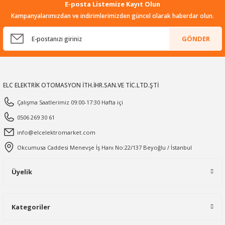
E-posta Listemize Kayıt Olun
Kampanyalarımızdan ve indirimlerimizden güncel olarak haberdar olun.
GÖNDER
ELC ELEKTRİK OTOMASYON İTH.İHR.SAN.VE TİC.LTD.ŞTİ
Çalışma Saatlerimiz 09:00-17:30 Hafta içi
0506 269 30 61
info@elcelektromarket.com
Okcumusa Caddesi Menevşe İş Hanı No:22/137 Beyoğlu / İstanbul
Üyelik
Kategoriler