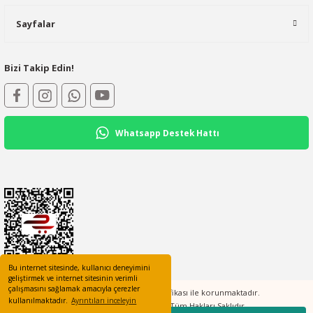
Sayfalar
Bizi Takip Edin!
Whatsapp Destek Hattı
Bu internet sitesinde, kullanıcı deneyimini
geliştirmek ve internet sitesinin verimli
çalışmasını sağlamak amacıyla çerezler
Tüm bilgileriniz 256bit SSL Sertifikası ile korunmaktadır.
kullanılmaktadır.
Ayrıntıları inceleyin
©2023 elcotomasyon.com Tüm Hakları Saklıdır