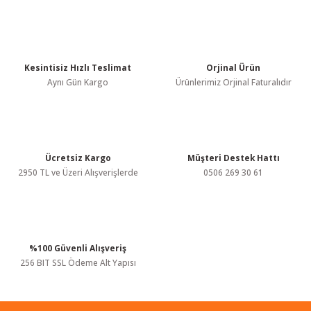
Bu ürünün fiyat bilgisi, resim, ürün açıklamalarında ve diğer
konularda yetersiz gördüğünüz noktaları öneri formunu kullanarak
tarafımıza iletebilirsiniz.
Görüş ve önerileriniz için teşekkür ederiz.
Kesintisiz Hızlı Teslimat
Orjinal Ürün
Ürün resmi kalitesiz, bozuk veya görüntülenemiyor.
Aynı Gün Kargo
Ürünlerimiz Orjinal Faturalıdır
Ürün açıklamasında eksik bilgiler bulunuyor.
Ürün bilgilerinde hatalar bulunuyor.
Ürün fiyatı diğer sitelerden daha pahalı.
Bu ürüne benzer farklı alternatifler olmalı.
Ücretsiz Kargo
Müşteri Destek Hattı
2950 TL ve Üzeri Alışverişlerde
0506 269 30 61
%100 Güvenli Alışveriş
Gönder
256 BIT SSL Ödeme Alt Yapısı