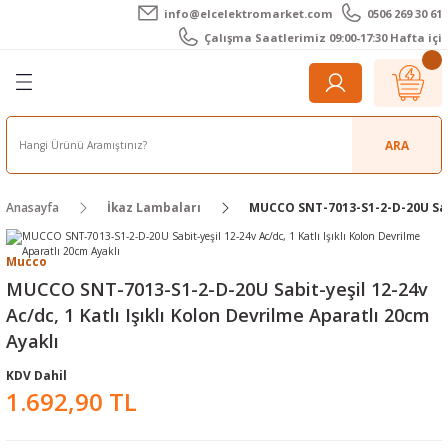
info@elcelektromarket.com
0506 269 30 61
Geri Dön
Geri Dön
Geri Dön
Geri Dön
Geri Dön
Geri Dön
Çalışma Saatlerimiz 09:00-17:30 Hafta içi
er
 Aletleri
eralar
t Cihazları
m Teli - Pasta
Elektronik
lar
r
ARA
imetre
akları
Kameralar
Anasayfa
İkaz Lambaları
MUCCO SNT-7013-S1-2-D-20U Sabit
timetre
ratörleri
ameralar
raçları
Mucco
metre
l Kameralar
onik Aksesuarlar
MUCCO SNT-7013-S1-2-D-20U Sabit-yeşil 12-24v
Ac/dc, 1 Katlı Işıklı Kolon Devrilme Aparatlı 20cm
esuar
rmal Kameralar
zları
ler
Ayaklı
arı
Aksesuarları
rler
ar
KDV Dahil
1.692,90 TL
r
ğı Ölçerler
leri