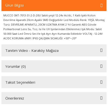
örleri
Ürün Bilgisi
MUCCO SNT-7013-S1-2-D-20U Sabit-yeşil 12-24v Ac/dc, 1 Katlı Işıklı Kolon
r
Devrilme Aparatlı 20cm Ayaklı SMD Değişebilir Led Modülü Renk: YEŞİL Montaj
Türü: DEVRİLME APARATLI, 20CM UZATMA AYAK 2 Yıl Garanti ABS Gövde
 Cihazları
Polikarbonat Lens Su, Toz, Isı Ve UV Işınlarından Etkilenmez Işık Modu: Sabit
50.000 Saat Led Ömrü Ses Ve Işık Ayrı Ayrı Kumanda Edilebilir VOLTAJ : 12-24V
AC/DC KORUMA sINIFI: IP65 ÇALIŞMA SICAKLIĞI: +50°~-20°
Cihazları
Tanıtım Video - Karaköy Mağaza
Youtube videomuzu tam ekran izlemek için tıklayınız.
Yorumlar (0)
Taksit Seçenekleri
Bu ürüne ilk yorumu siz yapın!
Önerileriniz
Yorum Yaz