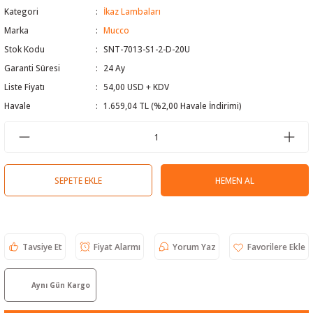
Kategori
İkaz Lambaları
 Test Cihazı
lçer
Marka
Mucco
Stok Kodu
SNT-7013-S1-2-D-20U
hazları
a Cihazları
sı
yleri
Garanti Süresi
24 Ay
ergeleri
Liste Fiyatı
54,00 USD + KDV
Havale
1.659,04 TL (%2,00 Havale İndirimi)
lizörleri
neleri
Cihazları
SEPETE EKLE
HEMEN AL
zları ve Kablo Bulucular
Tavsiye Et
Fiyat Alarmı
Yorum Yaz
reler
Aynı Gün Kargo