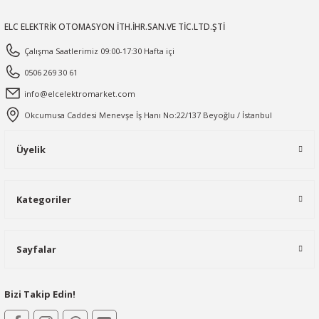
ELC ELEKTRİK OTOMASYON İTH.İHR.SAN.VE TİC.LTD.ŞTİ
Çalışma Saatlerimiz 09:00-17:30 Hafta içi
0506 269 30 61
info@elcelektromarket.com
Okcumusa Caddesi Menevşe İş Hanı No:22/137 Beyoğlu / İstanbul
Üyelik
Kategoriler
Sayfalar
Bizi Takip Edin!