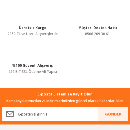
Ürün açıklamasında eksik bilgiler bulunuyor.
Ürün bilgilerinde hatalar bulunuyor.
Ürün fiyatı diğer sitelerden daha pahalı.
Bu ürüne benzer farklı alternatifler olmalı.
Ücretsiz Kargo
Müşteri Destek Hattı
2950 TL ve Üzeri Alışverişlerde
0506 269 30 61
%100 Güvenli Alışveriş
Gönder
256 BIT SSL Ödeme Alt Yapısı
E-posta Listemize Kayıt Olun
Kampanyalarımızdan ve indirimlerimizden güncel olarak haberdar olun.
GÖNDER