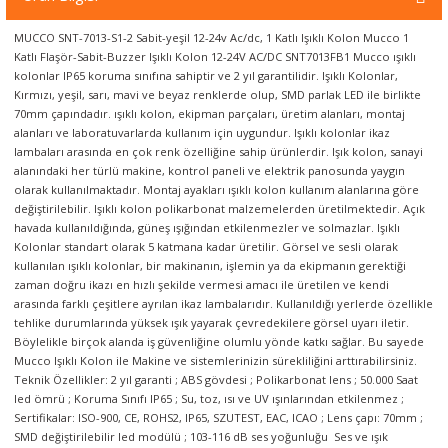
örleri
MUCCO SNT-7013-S1-2 Sabit-yeşil 12-24v Ac/dc, 1 Katlı Işıklı Kolon Mucco 1
Katlı Flaşör-Sabit-Buzzer Işıklı Kolon 12-24V AC/DC SNT7013FB1 Mucco ışıklı
r
kolonlar IP65 koruma sınıfına sahiptir ve 2 yıl garantilidir. Işıklı Kolonlar,
Kırmızı, yeşil, sarı, mavi ve beyaz renklerde olup, SMD parlak LED ile birlikte
 Cihazları
70mm çapındadır. ışıklı kolon, ekipman parçaları, üretim alanları, montaj
alanları ve laboratuvarlarda kullanım için uygundur. Işıklı kolonlar ikaz
lambaları arasında en çok renk özelliğine sahip ürünlerdir. Işık kolon, sanayi
Cihazları
alanındaki her türlü makine, kontrol paneli ve elektrik panosunda yaygın
olarak kullanılmaktadır. Montaj ayakları ışıklı kolon kullanım alanlarına göre
değiştirilebilir. Işıklı kolon polikarbonat malzemelerden üretilmektedir. Açık
havada kullanıldığında, güneş ışığından etkilenmezler ve solmazlar. Işıklı
Kolonlar standart olarak 5 katmana kadar üretilir. Görsel ve sesli olarak
kullanılan ışıklı kolonlar, bir makinanın, işlemin ya da ekipmanın gerektiği
zaman doğru ikazı en hızlı şekilde vermesi amacı ile üretilen ve kendi
arasında farklı çeşitlere ayrılan ikaz lambalarıdır. Kullanıldığı yerlerde özellikle
tehlike durumlarında yüksek ışık yayarak çevredekilere görsel uyarı iletir.
Böylelikle birçok alanda iş güvenliğine olumlu yönde katkı sağlar. Bu sayede
Mucco Işıklı Kolon ile Makine ve sistemlerinizin sürekliliğini arttırabilirsiniz.
Teknik Özellikler: 2 yıl garanti ; ABS gövdesi ; Polikarbonat lens ; 50.000 Saat
led ömrü ; Koruma Sınıfı IP65 ; Su, toz, ısı ve UV ışınlarından etkilenmez ;
Sertifikalar: ISO-900, CE, ROHS2, IP65, SZUTEST, EAC, ICAO ; Lens çapı: 70mm ;
SMD değiştirilebilir led modülü ; 103-116 dB ses yoğunluğu Ses ve ışık