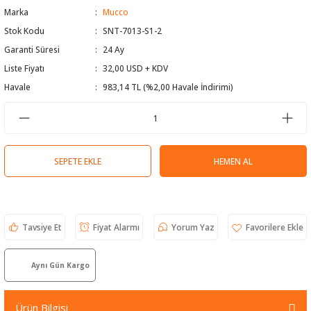
Marka
Mucco
 Test Cihazı
lçer
Stok Kodu
SNT-7013-S1-2
Garanti Süresi
24 Ay
hazları
a Cihazları
sı
yleri
Liste Fiyatı
32,00 USD + KDV
ergeleri
Havale
983,14 TL (%2,00 Havale İndirimi)
lizörleri
neleri
Cihazları
SEPETE EKLE
HEMEN AL
zları ve Kablo Bulucular
Tavsiye Et
Fiyat Alarmı
Yorum Yaz
reler
Aynı Gün Kargo
Ürün Bilgisi