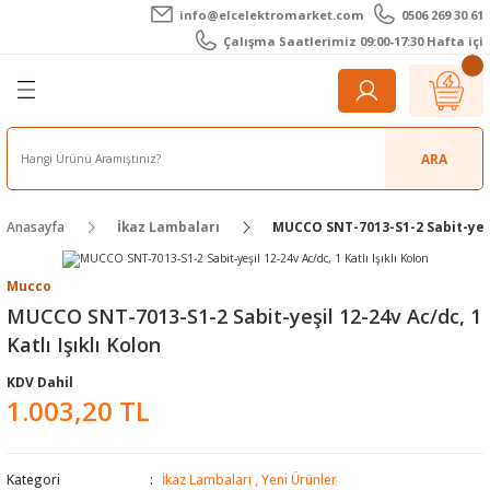
info@elcelektromarket.com
0506 269 30 61
Geri Dön
Geri Dön
Geri Dön
Geri Dön
Geri Dön
Geri Dön
Çalışma Saatlerimiz 09:00-17:30 Hafta içi
er
 Aletleri
eralar
t Cihazları
m Teli - Pasta
Elektronik
lar
r
ARA
imetre
akları
Kameralar
Anasayfa
İkaz Lambaları
MUCCO SNT-7013-S1-2 Sabit-yeşil 
timetre
ratörleri
ameralar
raçları
Mucco
metre
l Kameralar
onik Aksesuarlar
MUCCO SNT-7013-S1-2 Sabit-yeşil 12-24v Ac/dc, 1
Katlı Işıklı Kolon
esuar
rmal Kameralar
zları
ler
KDV Dahil
1.003,20 TL
arı
Aksesuarları
rler
ar
r
ğı Ölçerler
leri
Kategori
İkaz Lambaları
,
Yeni Ürünler