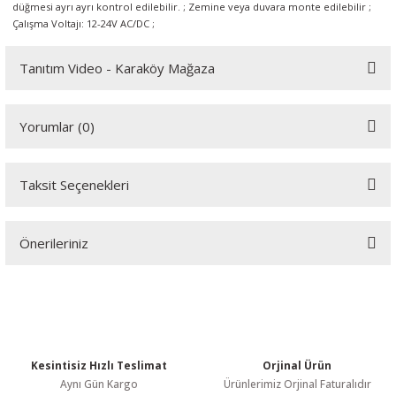
düğmesi ayrı ayrı kontrol edilebilir. ; Zemine veya duvara monte edilebilir ;
Çalışma Voltajı: 12-24V AC/DC ;
Tanıtım Video - Karaköy Mağaza
Youtube videomuzu tam ekran izlemek için tıklayınız.
Yorumlar (0)
Taksit Seçenekleri
Bu ürüne ilk yorumu siz yapın!
Önerileriniz
Yorum Yaz
Bu ürünün fiyat bilgisi, resim, ürün açıklamalarında ve diğer
konularda yetersiz gördüğünüz noktaları öneri formunu kullanarak
tarafımıza iletebilirsiniz.
Görüş ve önerileriniz için teşekkür ederiz.
Kesintisiz Hızlı Teslimat
Orjinal Ürün
Ürün resmi kalitesiz, bozuk veya görüntülenemiyor.
Aynı Gün Kargo
Ürünlerimiz Orjinal Faturalıdır