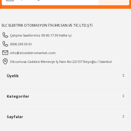
ELC ELEKTRİK OTOMASYON İTH.İHR.SAN.VE TİC.LTD.ŞTİ
Çalışma Saatlerimiz 09:00-17:30 Hafta içi
0506 269 30 61
info@elcelektromarket.com
Okcumusa Caddesi Menevşe İş Hanı No:22/137 Beyoğlu / İstanbul
Üyelik
Kategoriler
Sayfalar