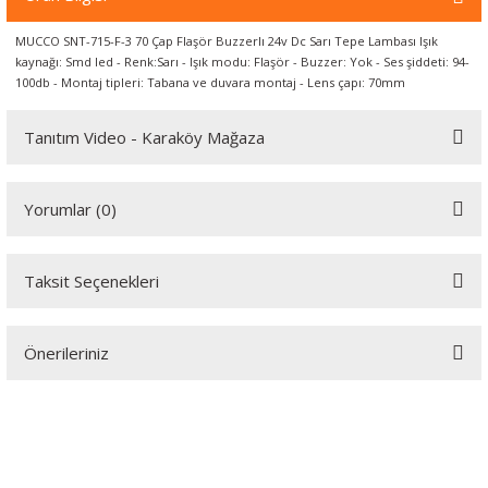
örleri
MUCCO SNT-715-F-3 70 Çap Flaşör Buzzerlı 24v Dc Sarı Tepe Lambası Işık
kaynağı: Smd led - Renk:Sarı - Işık modu: Flaşör - Buzzer: Yok - Ses şiddeti: 94-
r
100db - Montaj tipleri: Tabana ve duvara montaj - Lens çapı: 70mm
 Cihazları
Tanıtım Video - Karaköy Mağaza
Cihazları
Youtube videomuzu tam ekran izlemek için tıklayınız.
Yorumlar (0)
Taksit Seçenekleri
Bu ürüne ilk yorumu siz yapın!
Önerileriniz
Yorum Yaz
Bu ürünün fiyat bilgisi, resim, ürün açıklamalarında ve diğer
konularda yetersiz gördüğünüz noktaları öneri formunu kullanarak
tarafımıza iletebilirsiniz.
Görüş ve önerileriniz için teşekkür ederiz.