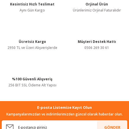
Kesintisiz Hızlı Teslimat
Orjinal Ürün
Ürün resmi kalitesiz, bozuk veya görüntülenemiyor.
Aynı Gün Kargo
Ürünlerimiz Orjinal Faturalıdır
Ürün açıklamasında eksik bilgiler bulunuyor.
Ürün bilgilerinde hatalar bulunuyor.
Ürün fiyatı diğer sitelerden daha pahalı.
Bu ürüne benzer farklı alternatifler olmalı.
Ücretsiz Kargo
Müşteri Destek Hattı
2950 TL ve Üzeri Alışverişlerde
0506 269 30 61
%100 Güvenli Alışveriş
Gönder
256 BIT SSL Ödeme Alt Yapısı
E-posta Listemize Kayıt Olun
Kampanyalarımızdan ve indirimlerimizden güncel olarak haberdar olun.
GÖNDER