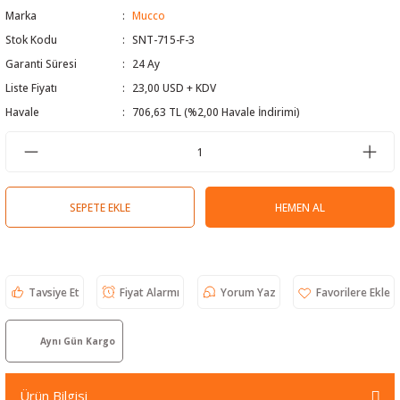
Marka
Mucco
 Test Cihazı
lçer
Stok Kodu
SNT-715-F-3
Garanti Süresi
24 Ay
hazları
a Cihazları
sı
yleri
Liste Fiyatı
23,00 USD + KDV
ergeleri
Havale
706,63 TL (%2,00 Havale İndirimi)
lizörleri
neleri
Cihazları
SEPETE EKLE
HEMEN AL
zları ve Kablo Bulucular
Tavsiye Et
Fiyat Alarmı
Yorum Yaz
reler
Aynı Gün Kargo
Ürün Bilgisi