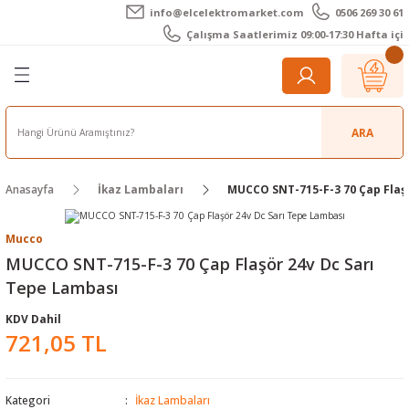
info@elcelektromarket.com
0506 269 30 61
Geri Dön
Geri Dön
Geri Dön
Geri Dön
Geri Dön
Geri Dön
Çalışma Saatlerimiz 09:00-17:30 Hafta içi
er
 Aletleri
eralar
t Cihazları
m Teli - Pasta
Elektronik
lar
r
ARA
imetre
akları
Kameralar
Anasayfa
İkaz Lambaları
MUCCO SNT-715-F-3 70 Çap Flaş
timetre
ratörleri
ameralar
raçları
Mucco
metre
l Kameralar
onik Aksesuarlar
MUCCO SNT-715-F-3 70 Çap Flaşör 24v Dc Sarı
Tepe Lambası
esuar
rmal Kameralar
zları
ler
KDV Dahil
721,05 TL
arı
Aksesuarları
rler
ar
r
ğı Ölçerler
leri
Kategori
İkaz Lambaları