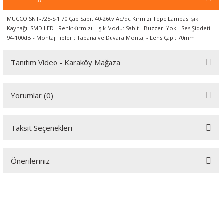
örleri
MUCCO SNT-725-S-1 70 Çap Sabit 40-260v Ac/dc Kırmızı Tepe Lambası şık
Kaynağı: SMD LED - Renk:Kırmızı - Işık Modu: Sabit - Buzzer: Yok - Ses Şiddeti:
r
94-100dB - Montaj Tipleri: Tabana ve Duvara Montaj - Lens Çapı: 70mm
 Cihazları
Tanıtım Video - Karaköy Mağaza
Cihazları
Youtube videomuzu tam ekran izlemek için tıklayınız.
Yorumlar (0)
Taksit Seçenekleri
Bu ürüne ilk yorumu siz yapın!
Önerileriniz
Yorum Yaz
Bu ürünün fiyat bilgisi, resim, ürün açıklamalarında ve diğer
konularda yetersiz gördüğünüz noktaları öneri formunu kullanarak
tarafımıza iletebilirsiniz.
Görüş ve önerileriniz için teşekkür ederiz.