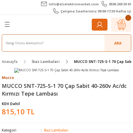
info@elcelektromarket.com
0506 269 30 61
Geri Dön
Geri Dön
Geri Dön
Geri Dön
Geri Dön
Geri Dön
Çalışma Saatlerimiz 09:00-17:30 Hafta içi
er
 Aletleri
eralar
t Cihazları
m Teli - Pasta
Elektronik
lar
r
ARA
imetre
akları
Kameralar
Anasayfa
İkaz Lambaları
MUCCO SNT-725-S-1 70 Çap Sabi
timetre
ratörleri
ameralar
raçları
Mucco
metre
l Kameralar
onik Aksesuarlar
MUCCO SNT-725-S-1 70 Çap Sabit 40-260v Ac/dc
Kırmızı Tepe Lambası
esuar
rmal Kameralar
zları
ler
KDV Dahil
815,10 TL
arı
Aksesuarları
rler
ar
r
ğı Ölçerler
leri
Kategori
İkaz Lambaları