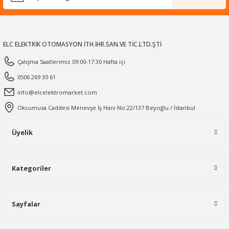
ELC ELEKTRİK OTOMASYON İTH.İHR.SAN.VE TİC.LTD.ŞTİ
Çalışma Saatlerimiz 09:00-17:30 Hafta içi
0506 269 30 61
info@elcelektromarket.com
Okcumusa Caddesi Menevşe İş Hanı No:22/137 Beyoğlu / İstanbul
Üyelik
Kategoriler
Sayfalar