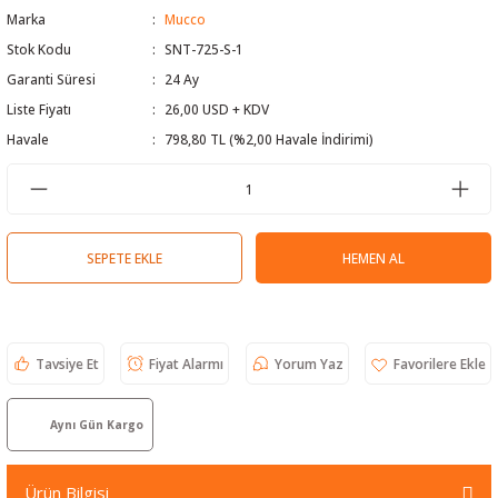
Marka
Mucco
 Test Cihazı
lçer
Stok Kodu
SNT-725-S-1
Garanti Süresi
24 Ay
hazları
a Cihazları
sı
yleri
Liste Fiyatı
26,00 USD + KDV
ergeleri
Havale
798,80 TL (%2,00 Havale İndirimi)
lizörleri
neleri
Cihazları
SEPETE EKLE
HEMEN AL
zları ve Kablo Bulucular
Tavsiye Et
Fiyat Alarmı
Yorum Yaz
reler
Aynı Gün Kargo
Ürün Bilgisi