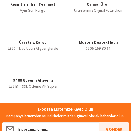
Kesintisiz Hızlı Teslimat
Orjinal Ürün
Ürün resmi kalitesiz, bozuk veya görüntülenemiyor.
Aynı Gün Kargo
Ürünlerimiz Orjinal Faturalıdır
Ürün açıklamasında eksik bilgiler bulunuyor.
Ürün bilgilerinde hatalar bulunuyor.
Ürün fiyatı diğer sitelerden daha pahalı.
Bu ürüne benzer farklı alternatifler olmalı.
Ücretsiz Kargo
Müşteri Destek Hattı
2950 TL ve Üzeri Alışverişlerde
0506 269 30 61
%100 Güvenli Alışveriş
Gönder
256 BIT SSL Ödeme Alt Yapısı
E-posta Listemize Kayıt Olun
Kampanyalarımızdan ve indirimlerimizden güncel olarak haberdar olun.
GÖNDER