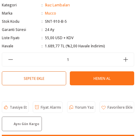
Kategori
İkaz Lambaları
 Test Cihazı
lçer
Marka
Mucco
Stok Kodu
SNT-910-B-5
hazları
a Cihazları
sı
yleri
Garanti Süresi
24 Ay
ergeleri
Liste Fiyatı
55,00 USD + KDV
Havale
1.689,77 TL (%2,00 Havale İndirimi)
lizörleri
neleri
Cihazları
SEPETE EKLE
HEMEN AL
zları ve Kablo Bulucular
Tavsiye Et
Fiyat Alarmı
Yorum Yaz
reler
Aynı Gün Kargo