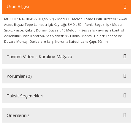
örleri
Ürün Bilgisi
MUCCO SNT-910-B-5 90 Çap 5 Işık Modu 10 Melodili Smd Ledli Buzzerlı 12-24v
r
Ac/dc Beyaz Tepe Lambası Işık Kaynağı: SMD LED - Renk: Beyaz- Işık Modu:
Sabit, Flaşör, Çakar, Döner- Buzzer: 10 Melodili- Ses ve Işık ayrı ayrı kontrol
 Cihazları
edilebilir(Buton Kontrol)- Ses Şiddeti: 85-110dB- Montaj Tipleri: Tabana ve
Duvara Montaj- Darbelere karşı Koruma Kafesi- Lens Çapı: 90mm
Cihazları
Tanıtım Video - Karaköy Mağaza
Youtube videomuzu tam ekran izlemek için tıklayınız.
Yorumlar (0)
Taksit Seçenekleri
Bu ürüne ilk yorumu siz yapın!
Önerileriniz
Yorum Yaz
Bu ürünün fiyat bilgisi, resim, ürün açıklamalarında ve diğer