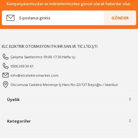
Kampanyalarımızdan ve indirimlerimizden güncel olarak haberdar olun.
GÖNDER
ELC ELEKTRİK OTOMASYON İTH.İHR.SAN.VE TİC.LTD.ŞTİ
Çalışma Saatlerimiz 09:00-17:30 Hafta içi
0506 269 30 61
info@elcelektromarket.com
Okcumusa Caddesi Menevşe İş Hanı No:22/137 Beyoğlu / İstanbul
Üyelik
Kategoriler