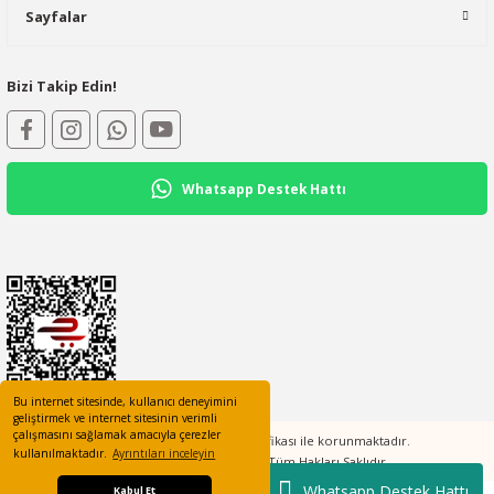
Sayfalar
Bizi Takip Edin!
Whatsapp Destek Hattı
Bu internet sitesinde, kullanıcı deneyimini
geliştirmek ve internet sitesinin verimli
çalışmasını sağlamak amacıyla çerezler
Tüm bilgileriniz 256bit SSL Sertifikası ile korunmaktadır.
kullanılmaktadır.
Ayrıntıları inceleyin
©2023 elcotomasyon.com Tüm Hakları Saklıdır
Whatsapp Destek Hattı
Kabul Et