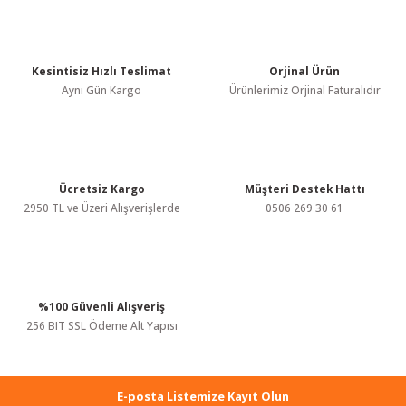
konularda yetersiz gördüğünüz noktaları öneri formunu kullanarak
tarafımıza iletebilirsiniz.
Görüş ve önerileriniz için teşekkür ederiz.
Kesintisiz Hızlı Teslimat
Orjinal Ürün
Ürün resmi kalitesiz, bozuk veya görüntülenemiyor.
Aynı Gün Kargo
Ürünlerimiz Orjinal Faturalıdır
Ürün açıklamasında eksik bilgiler bulunuyor.
Ürün bilgilerinde hatalar bulunuyor.
Ürün fiyatı diğer sitelerden daha pahalı.
Bu ürüne benzer farklı alternatifler olmalı.
Ücretsiz Kargo
Müşteri Destek Hattı
2950 TL ve Üzeri Alışverişlerde
0506 269 30 61
%100 Güvenli Alışveriş
Gönder
256 BIT SSL Ödeme Alt Yapısı
E-posta Listemize Kayıt Olun