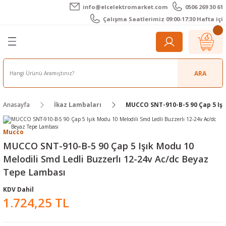
info@elcelektromarket.com
0506 269 30 61
Geri Dön
Geri Dön
Geri Dön
Geri Dön
Geri Dön
Geri Dön
Çalışma Saatlerimiz 09:00-17:30 Hafta içi
er
 Aletleri
eralar
t Cihazları
m Teli - Pasta
Elektronik
lar
r
ARA
imetre
akları
Kameralar
Anasayfa
İkaz Lambaları
MUCCO SNT-910-B-5 90 Çap 5 Işı
timetre
ratörleri
ameralar
raçları
Mucco
metre
l Kameralar
onik Aksesuarlar
MUCCO SNT-910-B-5 90 Çap 5 Işık Modu 10
Melodili Smd Ledli Buzzerlı 12-24v Ac/dc Beyaz
esuar
rmal Kameralar
zları
ler
Tepe Lambası
arı
Aksesuarları
rler
ar
KDV Dahil
1.724,25 TL
r
ğı Ölçerler
leri