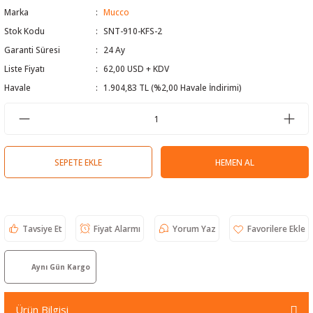
Marka
Mucco
 Test Cihazı
lçer
Stok Kodu
SNT-910-KFS-2
Garanti Süresi
24 Ay
hazları
a Cihazları
sı
yleri
Liste Fiyatı
62,00 USD + KDV
ergeleri
Havale
1.904,83 TL (%2,00 Havale İndirimi)
lizörleri
neleri
Cihazları
SEPETE EKLE
HEMEN AL
zları ve Kablo Bulucular
Tavsiye Et
Fiyat Alarmı
Yorum Yaz
reler
Aynı Gün Kargo
Ürün Bilgisi