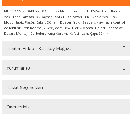
örleri
MUCCO SNT-910-KFS-2 90 Çap 5 Işık Modu Power Ledli 12-24v Ac/dc Kafesli
Yeşil Tepe Lambası Işık Kaynağı: SMD LED / Power LED - Renk: Yeşil - Işık
r
Modu: Sabit, Flaşör, Çakar, Döner - Buzzer: Yok - Ses ve Işık ayrı ayrı kontrol
edilebilir(Buton Kontrol) - Ses Şiddeti: 85-110dB - Montaj Tipleri: Tabana ve
 Cihazları
Duvara Montaj - Darbelere karşı Koruma Kafesi - Lens Çapı: 90mm
Tanıtım Video - Karaköy Mağaza
Cihazları
Youtube videomuzu tam ekran izlemek için tıklayınız.
Yorumlar (0)
Taksit Seçenekleri
Bu ürüne ilk yorumu siz yapın!
Önerileriniz
Yorum Yaz
Bu ürünün fiyat bilgisi, resim, ürün açıklamalarında ve diğer
konularda yetersiz gördüğünüz noktaları öneri formunu kullanarak
tarafımıza iletebilirsiniz.