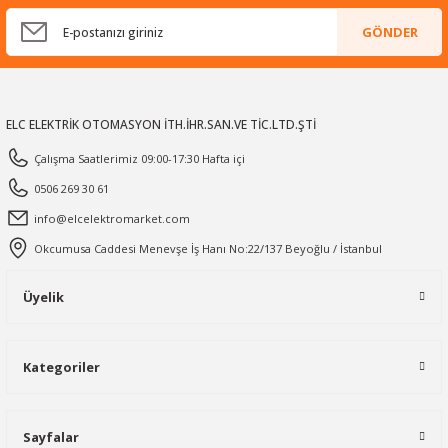
GÖNDER
ELC ELEKTRİK OTOMASYON İTH.İHR.SAN.VE TİC.LTD.ŞTİ
Çalışma Saatlerimiz 09:00-17:30 Hafta içi
0506 269 30 61
info@elcelektromarket.com
Okcumusa Caddesi Menevşe İş Hanı No:22/137 Beyoğlu / İstanbul
Üyelik
Kategoriler
Sayfalar