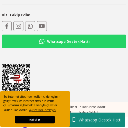
Bizi Takip Edin!
Whatsapp Destek Hattı
Bu internet sitesinde, kullanıcı deneyimini
geliştirmek ve internet sitesinin verimli
çalışmasını sağlamak amacıyla çerezler
Tüm bilgileriniz 256bit SSL Sertifikası ile korunmaktadır.
kullanılmaktadır.
Ayrıntıları inceleyin
©2023 elcotomasyon.com Tüm Hakları Saklıdır
Whatsapp Destek Hattı
Kabul Et
ideasoft
ile
e-