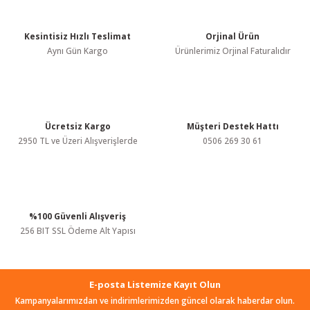
Görüş ve önerileriniz için teşekkür ederiz.
Kesintisiz Hızlı Teslimat
Orjinal Ürün
Ürün resmi kalitesiz, bozuk veya görüntülenemiyor.
Aynı Gün Kargo
Ürünlerimiz Orjinal Faturalıdır
Ürün açıklamasında eksik bilgiler bulunuyor.
Ürün bilgilerinde hatalar bulunuyor.
Ürün fiyatı diğer sitelerden daha pahalı.
Bu ürüne benzer farklı alternatifler olmalı.
Ücretsiz Kargo
Müşteri Destek Hattı
2950 TL ve Üzeri Alışverişlerde
0506 269 30 61
%100 Güvenli Alışveriş
Gönder
256 BIT SSL Ödeme Alt Yapısı
E-posta Listemize Kayıt Olun
Kampanyalarımızdan ve indirimlerimizden güncel olarak haberdar olun.