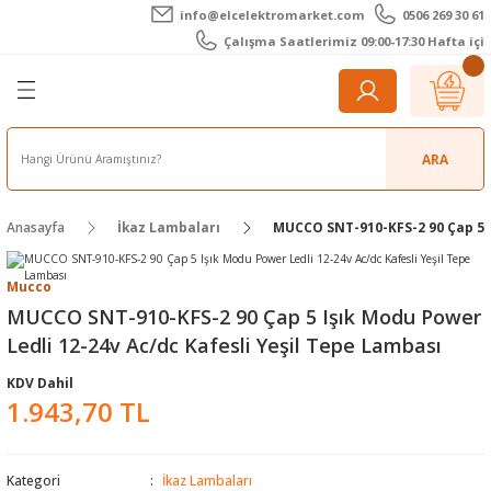
info@elcelektromarket.com
0506 269 30 61
Geri Dön
Geri Dön
Geri Dön
Geri Dön
Geri Dön
Geri Dön
Çalışma Saatlerimiz 09:00-17:30 Hafta içi
er
 Aletleri
eralar
t Cihazları
m Teli - Pasta
Elektronik
lar
r
ARA
imetre
akları
Kameralar
Anasayfa
İkaz Lambaları
MUCCO SNT-910-KFS-2 90 Çap 5 I
timetre
ratörleri
ameralar
raçları
Mucco
metre
l Kameralar
onik Aksesuarlar
MUCCO SNT-910-KFS-2 90 Çap 5 Işık Modu Power
Ledli 12-24v Ac/dc Kafesli Yeşil Tepe Lambası
esuar
rmal Kameralar
zları
ler
KDV Dahil
1.943,70 TL
arı
Aksesuarları
rler
ar
r
ğı Ölçerler
leri
Kategori
İkaz Lambaları