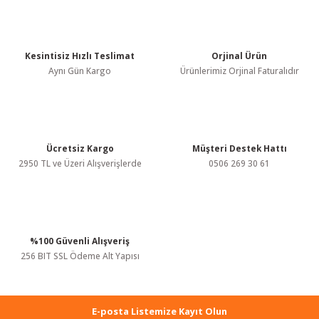
konularda yetersiz gördüğünüz noktaları öneri formunu kullanarak
tarafımıza iletebilirsiniz.
Görüş ve önerileriniz için teşekkür ederiz.
Kesintisiz Hızlı Teslimat
Orjinal Ürün
Ürün resmi kalitesiz, bozuk veya görüntülenemiyor.
Aynı Gün Kargo
Ürünlerimiz Orjinal Faturalıdır
Ürün açıklamasında eksik bilgiler bulunuyor.
Ürün bilgilerinde hatalar bulunuyor.
Ürün fiyatı diğer sitelerden daha pahalı.
Bu ürüne benzer farklı alternatifler olmalı.
Ücretsiz Kargo
Müşteri Destek Hattı
2950 TL ve Üzeri Alışverişlerde
0506 269 30 61
%100 Güvenli Alışveriş
Gönder
256 BIT SSL Ödeme Alt Yapısı
E-posta Listemize Kayıt Olun