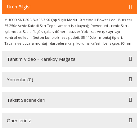
örleri
Ürün Bilgisi
MUCCO SNT-920-B-KFS-3 90 Çap 5 Işık Modu 10 Melodili Power Ledli Buzzerlı
r
85-250v Ac/dc Kafesli Sarı Tepe Lambası Işık kaynağı:Power led - renk: Sarı -
ışık modu: Sabit, flaşör, çakar, döner - buzzer:Yok - ses ve ışık ayrı ayrı
 Cihazları
kontrol edilebilir(buton kontrol) - ses şiddeti: 85-110db - montaj tipleri:
Tabana ve duvara montaj - darbelere karşı koruma kafesi - Lens çapı: 90mm
Cihazları
Tanıtım Video - Karaköy Mağaza
Youtube videomuzu tam ekran izlemek için tıklayınız.
Yorumlar (0)
Taksit Seçenekleri
Bu ürüne ilk yorumu siz yapın!
Önerileriniz
Yorum Yaz
Bu ürünün fiyat bilgisi, resim, ürün açıklamalarında ve diğer