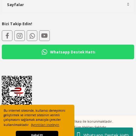
Sayfalar
Bizi Takip Edin!
Whatsapp Destek Hattı
Bu internet sitesinde, kullanıcı deneyimini
geliştirmek ve internet sitesinin verimli
çalışmasını sağlamak amacıyla çerezler
Tüm bilgileriniz 256bit SSL Sertifikası ile korunmaktadır.
kullanılmaktadır.
Ayrıntıları inceleyin
©2023 elcotomasyon.com Tüm Hakları Saklıdır
Whatsapp Destek Hattı
Kabul Et