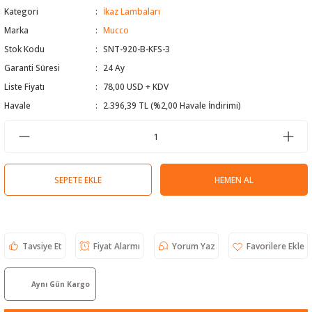
Kategori
İkaz Lambaları
 Test Cihazı
lçer
Marka
Mucco
Stok Kodu
SNT-920-B-KFS-3
hazları
a Cihazları
sı
yleri
Garanti Süresi
24 Ay
ergeleri
Liste Fiyatı
78,00 USD + KDV
Havale
2.396,39 TL (%2,00 Havale İndirimi)
lizörleri
neleri
Cihazları
SEPETE EKLE
HEMEN AL
zları ve Kablo Bulucular
Tavsiye Et
Fiyat Alarmı
Yorum Yaz
reler
Aynı Gün Kargo