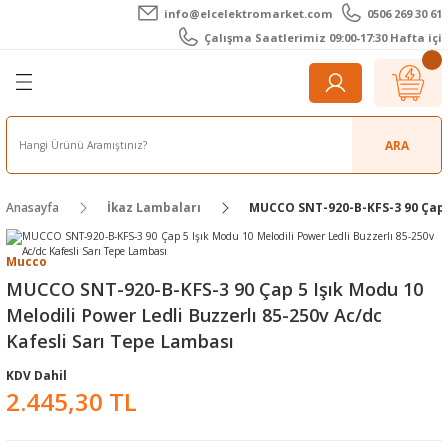
info@elcelektromarket.com
0506 269 30 61
Geri Dön
Geri Dön
Geri Dön
Geri Dön
Geri Dön
Geri Dön
Çalışma Saatlerimiz 09:00-17:30 Hafta içi
er
 Aletleri
eralar
t Cihazları
m Teli - Pasta
Elektronik
lar
r
ARA
imetre
akları
Kameralar
Anasayfa
İkaz Lambaları
MUCCO SNT-920-B-KFS-3 90 Çap 5
timetre
ratörleri
ameralar
raçları
Mucco
metre
l Kameralar
onik Aksesuarlar
MUCCO SNT-920-B-KFS-3 90 Çap 5 Işık Modu 10
Melodili Power Ledli Buzzerlı 85-250v Ac/dc
esuar
rmal Kameralar
zları
ler
Kafesli Sarı Tepe Lambası
arı
Aksesuarları
rler
ar
KDV Dahil
2.445,30 TL
r
ğı Ölçerler
leri