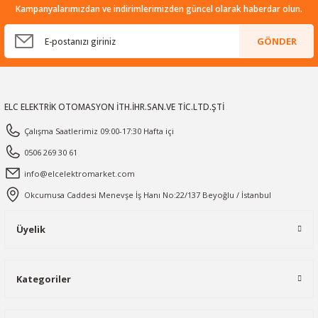
Kampanyalarımızdan ve indirimlerimizden güncel olarak haberdar olun.
GÖNDER
ELC ELEKTRİK OTOMASYON İTH.İHR.SAN.VE TİC.LTD.ŞTİ
Çalışma Saatlerimiz 09:00-17:30 Hafta içi
0506 269 30 61
info@elcelektromarket.com
Okcumusa Caddesi Menevşe İş Hanı No:22/137 Beyoğlu / İstanbul
Üyelik
Kategoriler