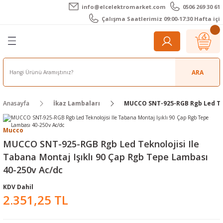
info@elcelektromarket.com
0506 269 30 61
Geri Dön
Geri Dön
Geri Dön
Geri Dön
Geri Dön
Geri Dön
Çalışma Saatlerimiz 09:00-17:30 Hafta içi
er
 Aletleri
eralar
t Cihazları
m Teli - Pasta
Elektronik
lar
r
ARA
imetre
akları
Kameralar
Anasayfa
İkaz Lambaları
MUCCO SNT-925-RGB Rgb Led Tekn
timetre
ratörleri
ameralar
raçları
Mucco
metre
l Kameralar
onik Aksesuarlar
MUCCO SNT-925-RGB Rgb Led Teknolojisi Ile
Tabana Montaj Işıklı 90 Çap Rgb Tepe Lambası
esuar
rmal Kameralar
zları
ler
40-250v Ac/dc
arı
Aksesuarları
rler
ar
KDV Dahil
2.351,25 TL
r
ğı Ölçerler
leri