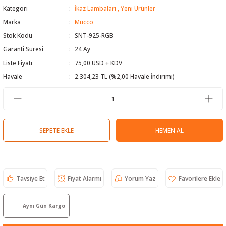
Kategori
İkaz Lambaları
,
Yeni Ürünler
 Test Cihazı
lçer
Marka
Mucco
Stok Kodu
SNT-925-RGB
hazları
a Cihazları
sı
yleri
Garanti Süresi
24 Ay
ergeleri
Liste Fiyatı
75,00 USD + KDV
Havale
2.304,23 TL (%2,00 Havale İndirimi)
lizörleri
neleri
Cihazları
SEPETE EKLE
HEMEN AL
zları ve Kablo Bulucular
Tavsiye Et
Fiyat Alarmı
Yorum Yaz
reler
Aynı Gün Kargo