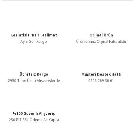
Bu ürünün fiyat bilgisi, resim, ürün açıklamalarında ve diğer
konularda yetersiz gördüğünüz noktaları öneri formunu kullanarak
tarafımıza iletebilirsiniz.
Görüş ve önerileriniz için teşekkür ederiz.
Kesintisiz Hızlı Teslimat
Orjinal Ürün
Ürün resmi kalitesiz, bozuk veya görüntülenemiyor.
Aynı Gün Kargo
Ürünlerimiz Orjinal Faturalıdır
Ürün açıklamasında eksik bilgiler bulunuyor.
Ürün bilgilerinde hatalar bulunuyor.
Ürün fiyatı diğer sitelerden daha pahalı.
Bu ürüne benzer farklı alternatifler olmalı.
Ücretsiz Kargo
Müşteri Destek Hattı
2950 TL ve Üzeri Alışverişlerde
0506 269 30 61
%100 Güvenli Alışveriş
Gönder
256 BIT SSL Ödeme Alt Yapısı