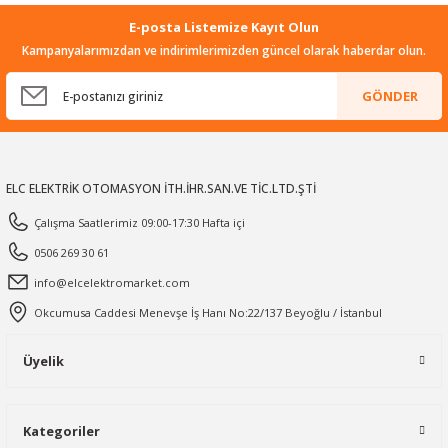
E-posta Listemize Kayıt Olun
Kampanyalarımızdan ve indirimlerimizden güncel olarak haberdar olun.
GÖNDER
ELC ELEKTRİK OTOMASYON İTH.İHR.SAN.VE TİC.LTD.ŞTİ
Çalışma Saatlerimiz 09:00-17:30 Hafta içi
0506 269 30 61
info@elcelektromarket.com
Okcumusa Caddesi Menevşe İş Hanı No:22/137 Beyoğlu / İstanbul
Üyelik
Kategoriler