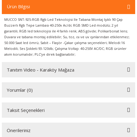
örleri
Ürün Bilgisi
MUCCO SNT-925-RGB Rgb Led Teknolojisi Ile Tabana Montaj Işıklı 90 Çap
r
Buzzerlı Rgb Tepe Lambası 40-250v Ac/dc RGB SMD Led modülü; 2 yıl
garantili; RGB led teknolojisi ile 4 farklı renk; ABS gövde; Polikarbonat lens;
 Cihazları
Duvara ve tabana montaj edilebilir; Su, toz, ısı ve uv ışınlarından etkilenmez;
50.000 Saat led ömrü; Sabit – Flaşör -Çakar çalışma seçenekleri; Melodi:16
Melodili; Ses Şiddeti:93-120db; Çalışma Voltajı: 40-250V AC/DC; RGB ürünler
Cihazları
akım korumalıdır; PLC’ye direk bağlanabilir;
Tanıtım Video - Karaköy Mağaza
Youtube videomuzu tam ekran izlemek için tıklayınız.
Yorumlar (0)
Taksit Seçenekleri
Bu ürüne ilk yorumu siz yapın!
Önerileriniz
Yorum Yaz