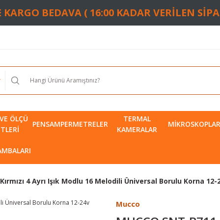
TE KARGO BEDAVA ( 16:00 KADAR VERİLEN SİP
VE ÖLÇÜ
TERMAL
PENSAMPERMETRELER
MIKROSKOPLA
ETLERI
KAMERALAR
LAMBALARI
rmızı 4 Ayrı Işık Modlu 16 Melodili Üniversal Borulu Korna 12-
Mucco