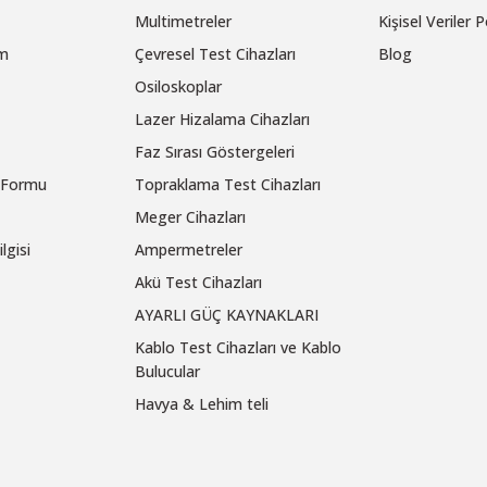
Multimetreler
Kişisel Veriler P
um
Çevresel Test Cihazları
Blog
Osiloskoplar
Lazer Hizalama Cihazları
Faz Sırası Göstergeleri
m Formu
Topraklama Test Cihazları
Meger Cihazları
lgisi
Ampermetreler
Akü Test Cihazları
AYARLI GÜÇ KAYNAKLARI
Kablo Test Cihazları ve Kablo
Bulucular
Havya & Lehim teli