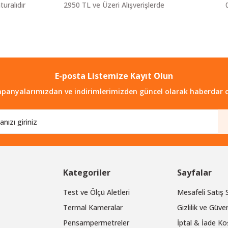
turalıdır
2950 TL ve Üzeri Alışverişlerde
E-posta Listemize Kayıt Olun
Gönder
panyalarımızdan ve indirimlerimizden güncel olarak haberdar o
Kategoriler
Sayfalar
Test ve Ölçü Aletleri
Mesafeli Satış
Termal Kameralar
Gizlilik ve Güven
Pensampermetreler
İptal & İade Koş