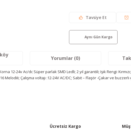
Tavsiye Et
Aynı Gün Kargo
aköy
Yorumlar (0)
Tak
orna 12-24v Ac/dc Süper parlak SMD Ledli; 2 yıl garantili; Işık Rengi: Kırmı
 16 MelodiIi; Çalışma voltajı :12-24V AC/DC; Sabit – Flaşör -Çakar ve buzzerlı 
etersiz gördüğünüz noktaları öneri formunu kullanarak tarafımıza iletebilir
Bu ürüne ilk yorumu siz yapın!
Yorum Yaz
Ücretsiz Kargo
Müşt