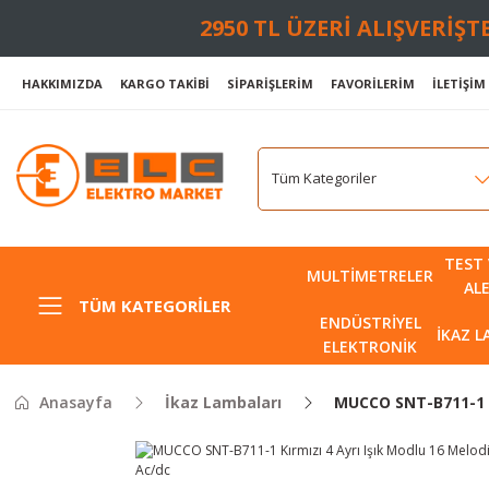
2950 TL ÜZERİ ALIŞVERİŞ
HAKKIMIZDA
KARGO TAKİBİ
SİPARİŞLERİM
FAVORİLERİM
İLETİŞİM
TEST 
MULTIMETRELER
AL
TÜM KATEGORILER
ENDÜSTRIYEL
İKAZ 
ELEKTRONIK
Anasayfa
İkaz Lambaları
MUCCO SNT-B711-1 Kı