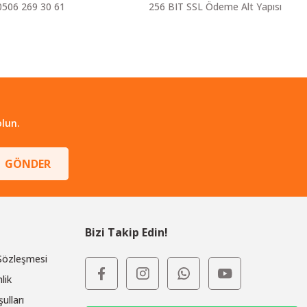
0506 269 30 61
256 BIT SSL Ödeme Alt Yapısı
lun.
GÖNDER
Bizi Takip Edin!
 Sözleşmesi
lik
ulları