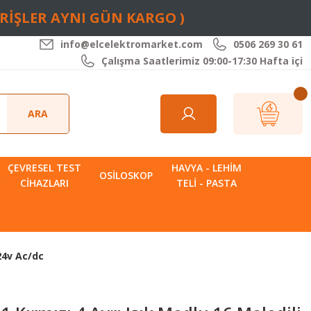
ARİŞLER AYNI GÜN KARGO )
info@elcelektromarket.com
0506 269 30 61
Çalışma Saatlerimiz 09:00-17:30 Hafta içi
ARA
ÇEVRESEL TEST
HAVYA - LEHIM
R
OSILOSKOP
CIHAZLARI
TELI - PASTA
24v Ac/dc