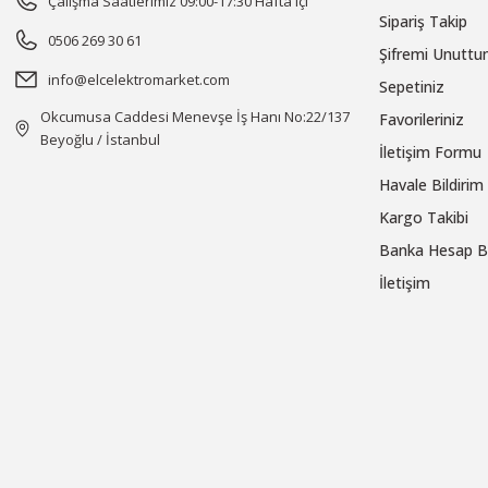
Çalışma Saatlerimiz 09:00-17:30 Hafta içi
Sipariş Takip
0506 269 30 61
Şifremi Unutt
info@elcelektromarket.com
Sepetiniz
Okcumusa Caddesi Menevşe İş Hanı No:22/137
Favorileriniz
Beyoğlu / İstanbul
İletişim Formu
Havale Bildiri
Kargo Takibi
Banka Hesap Bi
İletişim