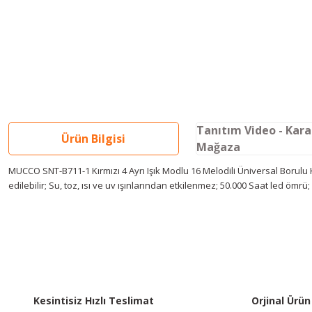
Tanıtım Video - Kar
Ürün Bilgisi
Mağaza
MUCCO SNT-B711-1 Kırmızı 4 Ayrı Işık Modlu 16 Melodili Üniversal Borulu K
edilebilir; Su, toz, ısı ve uv ışınlarından etkilenmez; 50.000 Saat led ömrü;
Youtube videomuzu tam ekran izlemek için tıklayınız.
Bu ürünün fiyat bilgisi, resim, ürün açıklamalarında ve diğer konularda y
Görüş ve önerileriniz için teşekkür ederiz.
Ürün resmi kalitesiz, bozuk veya görüntülenemiyor.
Ürün açıklamasında eksik bilgiler bulunuyor.
Ürün bilgilerinde hatalar bulunuyor.
Kesintisiz Hızlı Teslimat
Orjinal Ürün