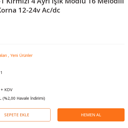
Kırmızı 4 Ayrı Işık Modlu 16 Melodili
Korna 12-24v Ac/dc
ları
,
Yeni Ürünler
-1
 + KDV
L (%2,00 Havale İndirimi)
SEPETE EKLE
HEMEN AL