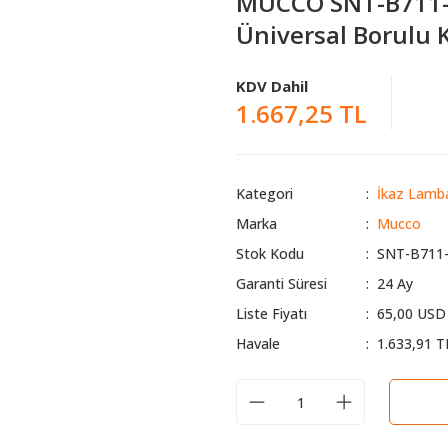
MUCCO SNT-B711-1 
Üniversal Borulu 
KDV Dahil
1.667,25 TL
Kategori
İkaz Lamba
Marka
Mucco
Stok Kodu
SNT-B711
Garanti Süresi
24 Ay
Liste Fiyatı
65,00 USD
Havale
1.633,91 T