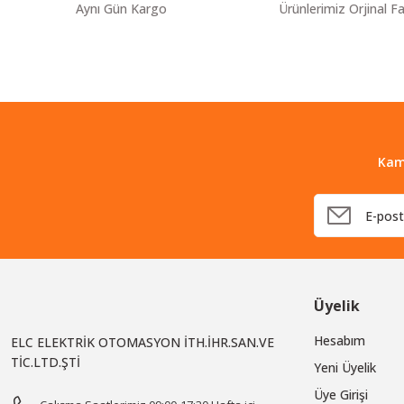
Ürün fiyatı diğer sitelerden daha pahalı.
Aynı Gün Kargo
Ürünlerimiz Orjinal Fa
Bu ürüne benzer farklı alternatifler olmalı.
Kam
Üyelik
Hesabım
ELC ELEKTRİK OTOMASYON İTH.İHR.SAN.VE
TİC.LTD.ŞTİ
Yeni Üyelik
Üye Girişi