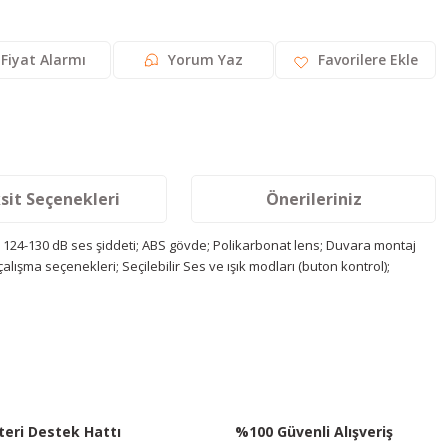
Fiyat Alarmı
Yorum Yaz
sit Seçenekleri
Önerileriniz
zı; 124-130 dB ses şiddeti; ABS gövde; Polikarbonat lens; Duvara montaj
çalışma seçenekleri; Seçilebilir Ses ve ışık modları (buton kontrol);
siniz.
eri Destek Hattı
%100 Güvenli Alışveriş