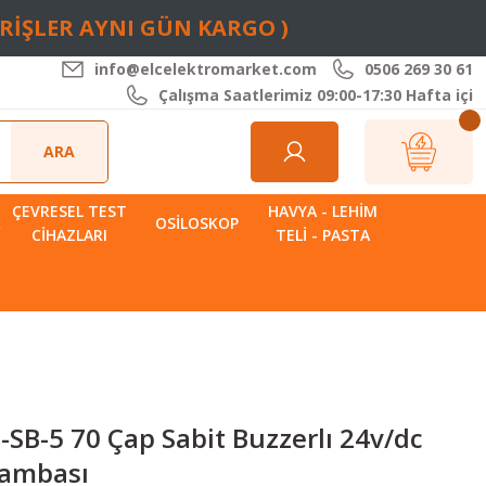
ARİŞLER AYNI GÜN KARGO )
info@elcelektromarket.com
0506 269 30 61
Çalışma Saatlerimiz 09:00-17:30 Hafta içi
ARA
ÇEVRESEL TEST
HAVYA - LEHIM
R
OSILOSKOP
CIHAZLARI
TELI - PASTA
B-5 70 Çap Sabit Buzzerlı 24v/dc
Lambası