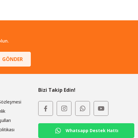
lun.
GÖNDER
Bizi Takip Edin!
 Sözleşmesi
lik
ulları
olitikası
Whatsapp Destek Hattı