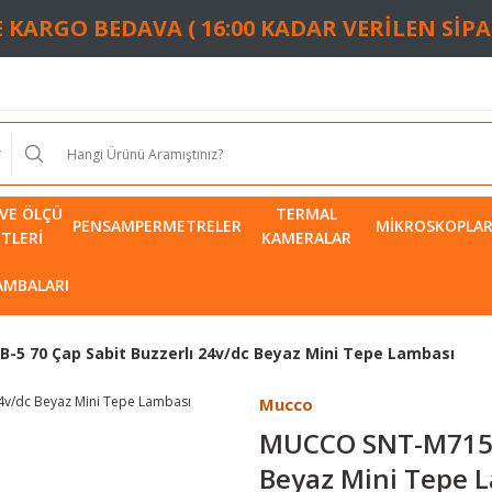
TE KARGO BEDAVA ( 16:00 KADAR VERİLEN SİP
VE ÖLÇÜ
TERMAL
PENSAMPERMETRELER
MIKROSKOPLA
ETLERI
KAMERALAR
LAMBALARI
5 70 Çap Sabit Buzzerlı 24v/dc Beyaz Mini Tepe Lambası
Mucco
MUCCO SNT-M715-S
Beyaz Mini Tepe 