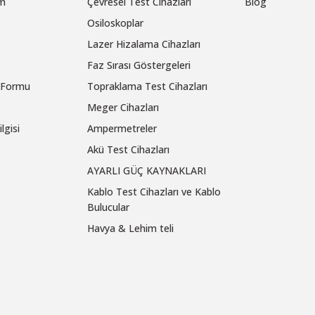
um
Çevresel Test Cihazları
Blog
Osiloskoplar
Lazer Hizalama Cihazları
Faz Sırası Göstergeleri
m Formu
Topraklama Test Cihazları
Meger Cihazları
lgisi
Ampermetreler
Akü Test Cihazları
AYARLI GÜÇ KAYNAKLARI
Kablo Test Cihazları ve Kablo
Bulucular
Havya & Lehim teli