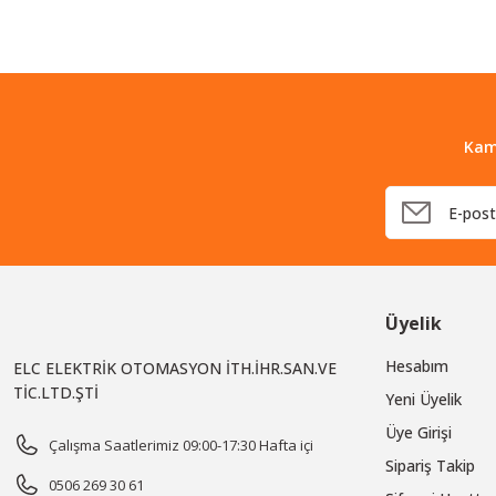
Kam
Üyelik
Hesabım
ELC ELEKTRİK OTOMASYON İTH.İHR.SAN.VE
TİC.LTD.ŞTİ
Yeni Üyelik
Üye Girişi
Çalışma Saatlerimiz 09:00-17:30 Hafta içi
Sipariş Takip
0506 269 30 61