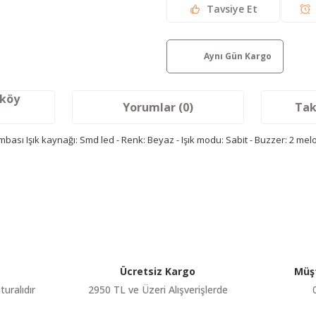
Tavsiye Et
Aynı Gün Kargo
aköy
Yorumlar (0)
Tak
 Işık kaynağı: Smd led - Renk: Beyaz - Işık modu: Sabit - Buzzer: 2 melodi
etersiz gördüğünüz noktaları öneri formunu kullanarak tarafımıza iletebilir
Bu ürüne ilk yorumu siz yapın!
Yorum Yaz
Ücretsiz Kargo
Müşt
turalıdır
2950 TL ve Üzeri Alışverişlerde