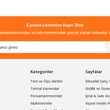
E-posta Listemize Kayıt Olun
Gönder
panyalarımızdan ve indirimlerimizden güncel olarak haberdar o
Kategoriler
Sayfalar
Test ve Ölçü Aletleri
Mesafeli Satış
Termal Kameralar
Gizlilik ve Güven
Pensampermetreler
İptal & İade Koş
Multimetreler
Kişisel Veriler P