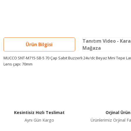
Tanıtım Video - Kar
Ürün Bilgisi
Mağaza
MUCCO SNT-M715-SB-5 70 Çap Sabit Buzzerlı 24v/dc Beyaz Mini Tepe Lambası
Lens çapı: 70mm
Youtube videomuzu tam ekran izlemek için tıklayınız.
Bu ürünün fiyat bilgisi, resim, ürün açıklamalarında ve diğer konularda y
Görüş ve önerileriniz için teşekkür ederiz.
Ürün resmi kalitesiz, bozuk veya görüntülenemiyor.
Ürün açıklamasında eksik bilgiler bulunuyor.
Ürün bilgilerinde hatalar bulunuyor.
Kesintisiz Hızlı Teslimat
Orjinal Ürün
Ürün fiyatı diğer sitelerden daha pahalı.
Aynı Gün Kargo
Ürünlerimiz Orjinal Fa
Bu ürüne benzer farklı alternatifler olmalı.