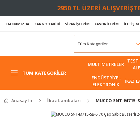
2950 TL ÜZERİ ALIŞVERİŞ
HAKKIMIZDA
KARGO TAKİBİ
SİPARİŞLERİM
FAVORİLERİM
İLETİŞİM
TEST 
MULTIMETRELER
AL
TÜM KATEGORILER
ENDÜSTRIYEL
İKAZ 
ELEKTRONIK
Anasayfa
İkaz Lambaları
MUCCO SNT-M715-SB-