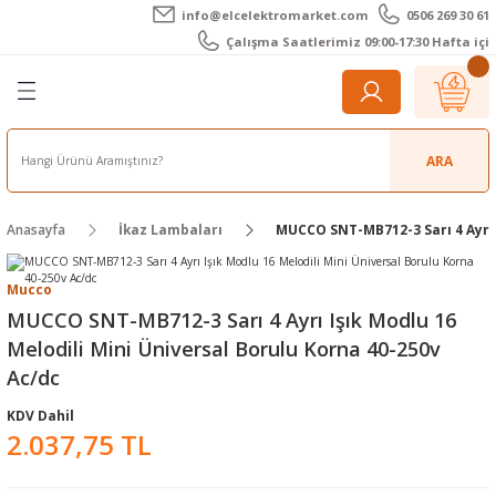
info@elcelektromarket.com
0506 269 30 61
Geri Dön
Geri Dön
Geri Dön
Geri Dön
Geri Dön
Geri Dön
Çalışma Saatlerimiz 09:00-17:30 Hafta içi
er
 Aletleri
eralar
t Cihazları
m Teli - Pasta
Elektronik
lar
r
ARA
imetre
akları
Kameralar
Anasayfa
İkaz Lambaları
MUCCO SNT-MB712-3 Sarı 4 Ayrı I
timetre
ratörleri
ameralar
raçları
Mucco
metre
l Kameralar
onik Aksesuarlar
MUCCO SNT-MB712-3 Sarı 4 Ayrı Işık Modlu 16
Melodili Mini Üniversal Borulu Korna 40-250v
esuar
rmal Kameralar
zları
ler
Ac/dc
arı
Aksesuarları
rler
ar
KDV Dahil
2.037,75 TL
r
ğı Ölçerler
leri