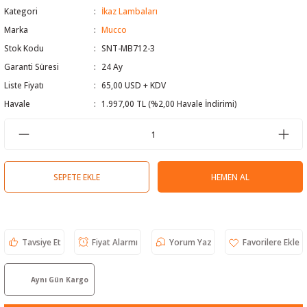
Kategori
İkaz Lambaları
 Test Cihazı
lçer
Marka
Mucco
Stok Kodu
SNT-MB712-3
hazları
a Cihazları
sı
yleri
Garanti Süresi
24 Ay
ergeleri
Liste Fiyatı
65,00 USD + KDV
Havale
1.997,00 TL (%2,00 Havale İndirimi)
lizörleri
neleri
Cihazları
SEPETE EKLE
HEMEN AL
zları ve Kablo Bulucular
Tavsiye Et
Fiyat Alarmı
Yorum Yaz
reler
Aynı Gün Kargo