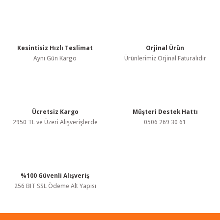
Bu ürünün fiyat bilgisi, resim, ürün açıklamalarında ve diğer
konularda yetersiz gördüğünüz noktaları öneri formunu kullanarak
tarafımıza iletebilirsiniz.
Görüş ve önerileriniz için teşekkür ederiz.
Kesintisiz Hızlı Teslimat
Orjinal Ürün
Ürün resmi kalitesiz, bozuk veya görüntülenemiyor.
Aynı Gün Kargo
Ürünlerimiz Orjinal Faturalıdır
Ürün açıklamasında eksik bilgiler bulunuyor.
Ürün bilgilerinde hatalar bulunuyor.
Ürün fiyatı diğer sitelerden daha pahalı.
Bu ürüne benzer farklı alternatifler olmalı.
Ücretsiz Kargo
Müşteri Destek Hattı
2950 TL ve Üzeri Alışverişlerde
0506 269 30 61
%100 Güvenli Alışveriş
Gönder
256 BIT SSL Ödeme Alt Yapısı