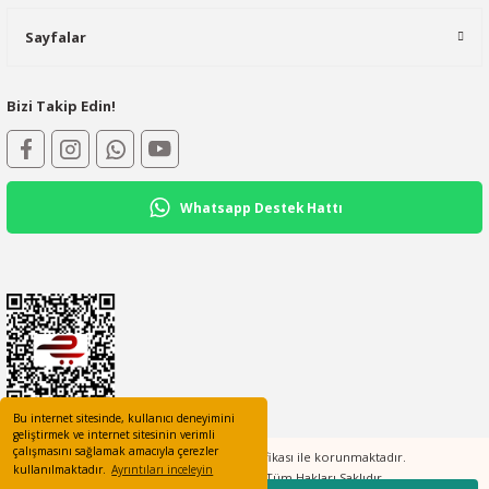
Sayfalar
Bizi Takip Edin!
Whatsapp Destek Hattı
Bu internet sitesinde, kullanıcı deneyimini
geliştirmek ve internet sitesinin verimli
çalışmasını sağlamak amacıyla çerezler
Tüm bilgileriniz 256bit SSL Sertifikası ile korunmaktadır.
kullanılmaktadır.
Ayrıntıları inceleyin
©2023 elcotomasyon.com Tüm Hakları Saklıdır