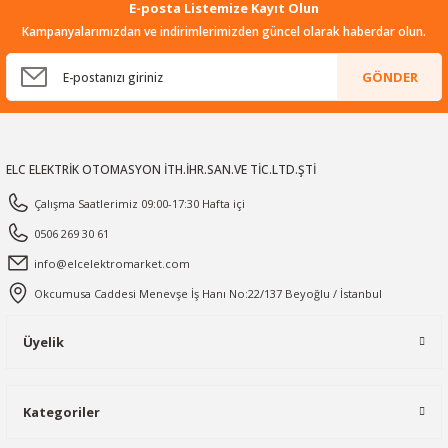
E-posta Listemize Kayıt Olun
Kampanyalarımızdan ve indirimlerimizden güncel olarak haberdar olun.
GÖNDER
ELC ELEKTRİK OTOMASYON İTH.İHR.SAN.VE TİC.LTD.ŞTİ
Çalışma Saatlerimiz 09:00-17:30 Hafta içi
0506 269 30 61
info@elcelektromarket.com
Okcumusa Caddesi Menevşe İş Hanı No:22/137 Beyoğlu / İstanbul
Üyelik
Kategoriler