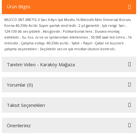
örleri
Ürün Bilgisi
MUCCO SNT-MB712-3 Sarı 4 Ayrı Işık Modlu 16 Melodili Mini Üniversal Borulu
r
Korna 40-250v Ac/dc Süper parlak smd ledli ; 2 yıl garantili ; Işık rengi: Sarı ;
124-130 db ses şiddeti ; Abs gövde ; Polikarbonat lens ; Duvara montaj
 Cihazları
edilebilir ; Su, toz, ısı ve uv ışınlarından etkilenmez ; 50.000 saat led ömrü ; 16
melodiıi ; Çalışma voltajı :40-250v ac/dc ; Sabit – flaşör -Çakar ve buzzerlı
çalışma seçenekleri ; Seçilebilir ses ve ışık modları (buton kontrol) ;
Cihazları
Tanıtım Video - Karaköy Mağaza
Youtube videomuzu tam ekran izlemek için tıklayınız.
Yorumlar (0)
Taksit Seçenekleri
Bu ürüne ilk yorumu siz yapın!
Önerileriniz
Yorum Yaz