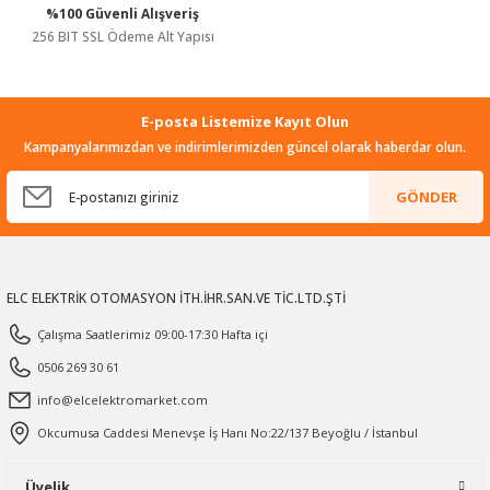
%100 Güvenli Alışveriş
Gönder
256 BIT SSL Ödeme Alt Yapısı
E-posta Listemize Kayıt Olun
Kampanyalarımızdan ve indirimlerimizden güncel olarak haberdar olun.
GÖNDER
ELC ELEKTRİK OTOMASYON İTH.İHR.SAN.VE TİC.LTD.ŞTİ
Çalışma Saatlerimiz 09:00-17:30 Hafta içi
0506 269 30 61
info@elcelektromarket.com
Okcumusa Caddesi Menevşe İş Hanı No:22/137 Beyoğlu / İstanbul
Üyelik