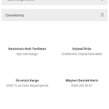
Bu ürüne ilk yorumu siz yapın!
Önerileriniz
Yorum Yaz
Bu ürünün fiyat bilgisi, resim, ürün açıklamalarında ve diğer
konularda yetersiz gördüğünüz noktaları öneri formunu kullanarak
tarafımıza iletebilirsiniz.
Görüş ve önerileriniz için teşekkür ederiz.
Kesintisiz Hızlı Teslimat
Orjinal Ürün
Ürün resmi kalitesiz, bozuk veya görüntülenemiyor.
Aynı Gün Kargo
Ürünlerimiz Orjinal Faturalıdır
Ürün açıklamasında eksik bilgiler bulunuyor.
Ürün bilgilerinde hatalar bulunuyor.
Ürün fiyatı diğer sitelerden daha pahalı.
Bu ürüne benzer farklı alternatifler olmalı.
Ücretsiz Kargo
Müşteri Destek Hattı
2950 TL ve Üzeri Alışverişlerde
0506 269 30 61