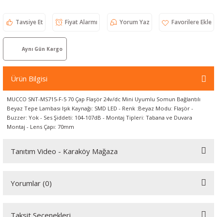
örleri
Tavsiye Et
Fiyat Alarmı
Yorum Yaz
r
Aynı Gün Kargo
 Cihazları
Ürün Bilgisi
Cihazları
MUCCO SNT-MS715-F-5 70 Çap Flaşör 24v/dc Mini Uyumlu Somun Bağlantılı
Beyaz Tepe Lambası Işık Kaynağı: SMD LED - Renk :Beyaz Modu: Flaşör -
Buzzer: Yok - Ses Şiddeti: 104-107dB - Montaj Tipleri: Tabana ve Duvara
Montaj - Lens Çapı: 70mm
Tanıtım Video - Karaköy Mağaza
Youtube videomuzu tam ekran izlemek için tıklayınız.
Yorumlar (0)
Taksit Seçenekleri