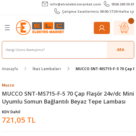
info@elcelektromarket.com
0506 269 30 61
Geri Dön
Geri Dön
Geri Dön
Geri Dön
Geri Dön
Geri Dön
Çalışma Saatlerimiz 09:00-17:30 Hafta içi
er
 Aletleri
eralar
t Cihazları
m Teli - Pasta
Elektronik
lar
r
ARA
imetre
akları
Kameralar
Anasayfa
İkaz Lambaları
MUCCO SNT-MS715-F-5 70 Çap Fl
timetre
ratörleri
ameralar
raçları
metre
l Kameralar
onik Aksesuarlar
Mucco
MUCCO SNT-MS715-F-5 70 Çap Flaşör 24v/dc Mini
esuar
rmal Kameralar
zları
ler
Uyumlu Somun Bağlantılı Beyaz Tepe Lambası
KDV Dahil
arı
Aksesuarları
rler
ar
721,05 TL
r
ğı Ölçerler
leri