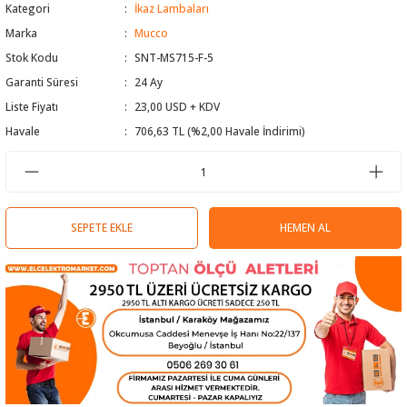
Kategori
İkaz Lambaları
 Test Cihazı
lçer
Marka
Mucco
Stok Kodu
SNT-MS715-F-5
hazları
a Cihazları
sı
yleri
Garanti Süresi
24 Ay
Liste Fiyatı
23,00 USD + KDV
ergeleri
Havale
706,63 TL (%2,00 Havale İndirimi)
lizörleri
neleri
Cihazları
SEPETE EKLE
HEMEN AL
zları ve Kablo Bulucular
reler