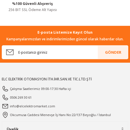
%100 Güvenli Alışveriş
Gönder
256 BIT SSL Ödeme Alt Yapısı
E-posta Listemize Kayıt Olun
Kampanyalarımızdan ve indirimlerimizden güncel olarak haberdar olun.
GÖNDER
ELC ELEKTRİK OTOMASYON İTH.İHR.SAN.VE TİC.LTD.ŞTİ
Çalışma Saatlerimiz 09:00-17:30 Hafta içi
0506 269 30 61
info@elcelektromarket.com
Okcumusa Caddesi Menevşe İş Hanı No:22/137 Beyoğlu / İstanbul
Üyelik