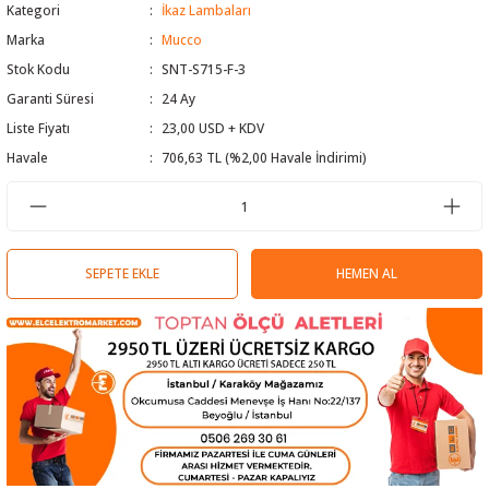
Kategori
İkaz Lambaları
 Test Cihazı
lçer
Marka
Mucco
Stok Kodu
SNT-S715-F-3
hazları
a Cihazları
sı
yleri
Garanti Süresi
24 Ay
Liste Fiyatı
23,00 USD + KDV
ergeleri
Havale
706,63 TL (%2,00 Havale İndirimi)
lizörleri
neleri
Cihazları
SEPETE EKLE
HEMEN AL
zları ve Kablo Bulucular
reler