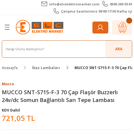
info@elcelektromarket.com
0506 269 30 61
Geri Dön
Geri Dön
Geri Dön
Geri Dön
Geri Dön
Geri Dön
Çalışma Saatlerimiz 09:00-17:30 Hafta içi
er
 Aletleri
eralar
t Cihazları
m Teli - Pasta
Elektronik
lar
r
ARA
imetre
akları
Kameralar
Anasayfa
İkaz Lambaları
MUCCO SNT-S715-F-3 70 Çap Flaş
timetre
ratörleri
ameralar
raçları
metre
l Kameralar
onik Aksesuarlar
Mucco
MUCCO SNT-S715-F-3 70 Çap Flaşör Buzzerlı
esuar
rmal Kameralar
zları
ler
24v/dc Somun Bağlantılı Sarı Tepe Lambası
KDV Dahil
arı
Aksesuarları
rler
ar
721,05 TL
r
ğı Ölçerler
leri