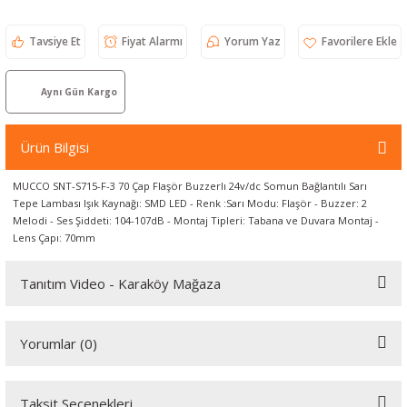
örleri
Tavsiye Et
Fiyat Alarmı
Yorum Yaz
r
Aynı Gün Kargo
 Cihazları
Ürün Bilgisi
Cihazları
MUCCO SNT-S715-F-3 70 Çap Flaşör Buzzerlı 24v/dc Somun Bağlantılı Sarı
Tepe Lambası Işık Kaynağı: SMD LED - Renk :Sarı Modu: Flaşör - Buzzer: 2
Melodi - Ses Şiddeti: 104-107dB - Montaj Tipleri: Tabana ve Duvara Montaj -
Lens Çapı: 70mm
Tanıtım Video - Karaköy Mağaza
Youtube videomuzu tam ekran izlemek için tıklayınız.
Yorumlar (0)
Taksit Seçenekleri