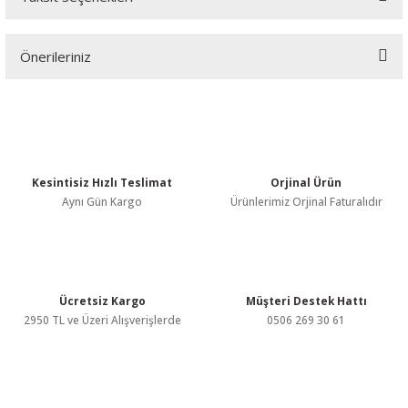
Bu ürüne ilk yorumu siz yapın!
Önerileriniz
Yorum Yaz
Bu ürünün fiyat bilgisi, resim, ürün açıklamalarında ve diğer
konularda yetersiz gördüğünüz noktaları öneri formunu kullanarak
tarafımıza iletebilirsiniz.
Görüş ve önerileriniz için teşekkür ederiz.
Kesintisiz Hızlı Teslimat
Orjinal Ürün
Ürün resmi kalitesiz, bozuk veya görüntülenemiyor.
Aynı Gün Kargo
Ürünlerimiz Orjinal Faturalıdır
Ürün açıklamasında eksik bilgiler bulunuyor.
Ürün bilgilerinde hatalar bulunuyor.
Ürün fiyatı diğer sitelerden daha pahalı.
Bu ürüne benzer farklı alternatifler olmalı.
Ücretsiz Kargo
Müşteri Destek Hattı
2950 TL ve Üzeri Alışverişlerde
0506 269 30 61