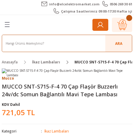
info@elcelektromarket.com
0506 269 30 61
Geri Dön
Geri Dön
Geri Dön
Geri Dön
Geri Dön
Geri Dön
Çalışma Saatlerimiz 09:00-17:30 Hafta içi
er
 Aletleri
eralar
t Cihazları
m Teli - Pasta
Elektronik
lar
r
ARA
imetre
akları
Kameralar
Anasayfa
İkaz Lambaları
MUCCO SNT-S715-F-4 70 Çap Fla
timetre
ratörleri
ameralar
raçları
Mucco
metre
l Kameralar
onik Aksesuarlar
MUCCO SNT-S715-F-4 70 Çap Flaşör Buzzerlı
24v/dc Somun Bağlantılı Mavi Tepe Lambası
esuar
rmal Kameralar
zları
ler
KDV Dahil
721,05 TL
arı
Aksesuarları
rler
ar
r
ğı Ölçerler
leri
Kategori
İkaz Lambaları