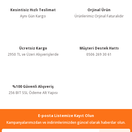
Kesintisiz Hızlı Teslimat
Orjinal Ürün
Ürün resmi kalitesiz, bozuk veya görüntülenemiyor.
Aynı Gün Kargo
Ürünlerimiz Orjinal Faturalıdır
Ürün açıklamasında eksik bilgiler bulunuyor.
Ürün bilgilerinde hatalar bulunuyor.
Ürün fiyatı diğer sitelerden daha pahalı.
Bu ürüne benzer farklı alternatifler olmalı.
Ücretsiz Kargo
Müşteri Destek Hattı
2950 TL ve Üzeri Alışverişlerde
0506 269 30 61
%100 Güvenli Alışveriş
Gönder
256 BIT SSL Ödeme Alt Yapısı
E-posta Listemize Kayıt Olun
Kampanyalarımızdan ve indirimlerimizden güncel olarak haberdar olun.