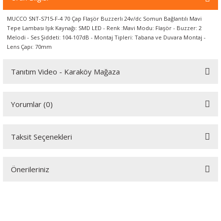
örleri
MUCCO SNT-S715-F-4 70 Çap Flaşör Buzzerlı 24v/dc Somun Bağlantılı Mavi
Tepe Lambası Işık Kaynağı: SMD LED - Renk :Mavi Modu: Flaşör - Buzzer: 2
r
Melodi - Ses Şiddeti: 104-107dB - Montaj Tipleri: Tabana ve Duvara Montaj -
Lens Çapı: 70mm
 Cihazları
Tanıtım Video - Karaköy Mağaza
Cihazları
Youtube videomuzu tam ekran izlemek için tıklayınız.
Yorumlar (0)
Taksit Seçenekleri
Bu ürüne ilk yorumu siz yapın!
Önerileriniz
Yorum Yaz
Bu ürünün fiyat bilgisi, resim, ürün açıklamalarında ve diğer
konularda yetersiz gördüğünüz noktaları öneri formunu kullanarak
tarafımıza iletebilirsiniz.
Görüş ve önerileriniz için teşekkür ederiz.