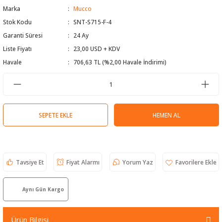
Marka
Mucco
 Test Cihazı
lçer
Stok Kodu
SNT-S715-F-4
Garanti Süresi
24 Ay
hazları
a Cihazları
sı
yleri
Liste Fiyatı
23,00 USD + KDV
ergeleri
Havale
706,63 TL (%2,00 Havale İndirimi)
lizörleri
neleri
Cihazları
SEPETE EKLE
HEMEN AL
zları ve Kablo Bulucular
Tavsiye Et
Fiyat Alarmı
Yorum Yaz
reler
Aynı Gün Kargo
Ürün Bilgisi