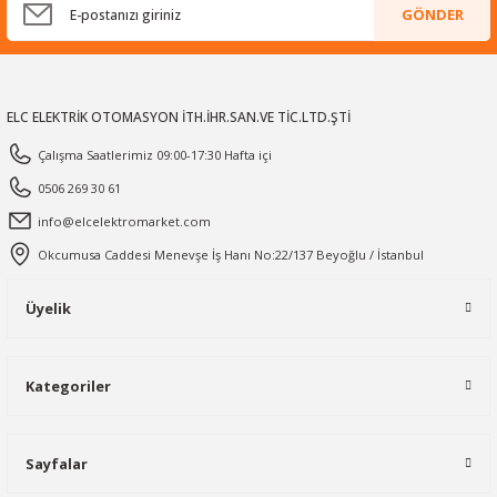
GÖNDER
ELC ELEKTRİK OTOMASYON İTH.İHR.SAN.VE TİC.LTD.ŞTİ
Çalışma Saatlerimiz 09:00-17:30 Hafta içi
0506 269 30 61
info@elcelektromarket.com
Okcumusa Caddesi Menevşe İş Hanı No:22/137 Beyoğlu / İstanbul
Üyelik
Kategoriler
Sayfalar