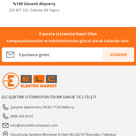
%100 Güvenli Alışveriş
Gönder
256 BIT SSL Ödeme Alt Yapısı
E-posta Listemize Kayıt Olun
Kampanyalarımızdan ve indirimlerimizden güncel olarak haberdar olun.
GÖNDER
ELC ELEKTRİK OTOMASYON İTH.İHR.SAN.VE TİC.LTD.ŞTİ
Çalışma Saatlerimiz 09:00-17:30 Hafta içi
0506 269 30 61
info@elcelektromarket.com
Okcumusa Caddesi Menevşe İş Hanı No:22/137 Beyoğlu / İstanbul