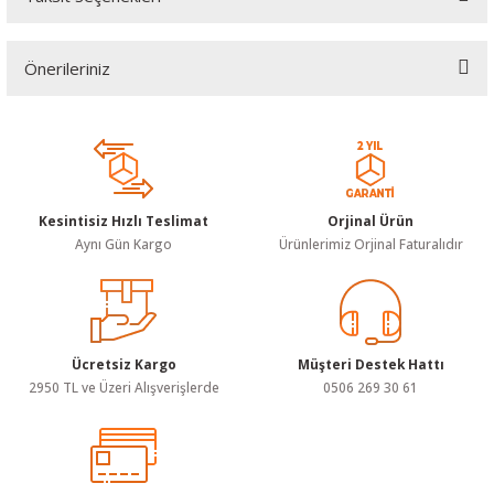
Bu ürüne ilk yorumu siz yapın!
Önerileriniz
Yorum Yaz
Bu ürünün fiyat bilgisi, resim, ürün açıklamalarında ve diğer
konularda yetersiz gördüğünüz noktaları öneri formunu kullanarak
tarafımıza iletebilirsiniz.
Görüş ve önerileriniz için teşekkür ederiz.
Kesintisiz Hızlı Teslimat
Orjinal Ürün
Ürün resmi kalitesiz, bozuk veya görüntülenemiyor.
Aynı Gün Kargo
Ürünlerimiz Orjinal Faturalıdır
Ürün açıklamasında eksik bilgiler bulunuyor.
Ürün bilgilerinde hatalar bulunuyor.
Ürün fiyatı diğer sitelerden daha pahalı.
Bu ürüne benzer farklı alternatifler olmalı.
Ücretsiz Kargo
Müşteri Destek Hattı
2950 TL ve Üzeri Alışverişlerde
0506 269 30 61