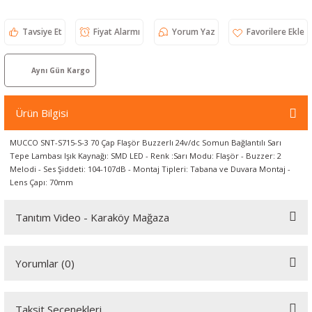
örleri
Tavsiye Et
Fiyat Alarmı
Yorum Yaz
r
Aynı Gün Kargo
 Cihazları
Ürün Bilgisi
Cihazları
MUCCO SNT-S715-S-3 70 Çap Flaşör Buzzerlı 24v/dc Somun Bağlantılı Sarı
Tepe Lambası Işık Kaynağı: SMD LED - Renk :Sarı Modu: Flaşör - Buzzer: 2
Melodi - Ses Şiddeti: 104-107dB - Montaj Tipleri: Tabana ve Duvara Montaj -
Lens Çapı: 70mm
Tanıtım Video - Karaköy Mağaza
Youtube videomuzu tam ekran izlemek için tıklayınız.
Yorumlar (0)
Taksit Seçenekleri