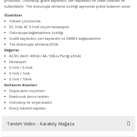
probudur. Osiloskop, grafik kaydedici, veri kaydedici ve DMM cihazları ile
örleri
kullanılabilir. Tek dokunuşla sıfırlama özelliği sayesinde pratik kullanım sunar.
Özellikler
r
Yüksek çözünürlük
DC 1mA, AC 0.1mA ölçüm hassasiyeti
Osiloskopa bağlanabilme özelliği
 Cihazları
Grafik kaydedici, veri kaydedici ve DMM’e bağlanabilme
Tek dokunuşta sıfırlama (DCA)
Cihazları
Değerler
AC/DC Akım: 40mA / 4A / 30A (±1%rdg ±3mA)
Hassasiyet:
0.1mV / 0.1mA
0.1mV / 1mA
0.1mV / 10mA
Kullanım Alanları
Düşük akım ölçümleri
Elektronik devre testleri
Osiloskop ile sinyal analizi
Enerji tüketim kayıtları
Tanıtım Video - Karaköy Mağaza
Youtube videomuzu tam ekran izlemek için tıklayınız.