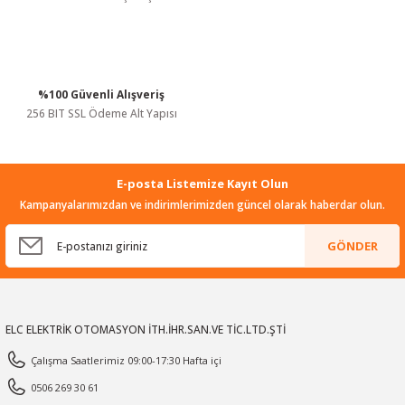
%100 Güvenli Alışveriş
Gönder
256 BIT SSL Ödeme Alt Yapısı
E-posta Listemize Kayıt Olun
Kampanyalarımızdan ve indirimlerimizden güncel olarak haberdar olun.
GÖNDER
ELC ELEKTRİK OTOMASYON İTH.İHR.SAN.VE TİC.LTD.ŞTİ
Çalışma Saatlerimiz 09:00-17:30 Hafta içi
0506 269 30 61