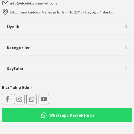
info@elcelektromarket.com
Okcumusa Caddesi Menevşe İş Hanı No:22/137 Beyoğlu / İstanbul
Üyelik
Kategoriler
Sayfalar
Bizi Takip Edin!
Whatsapp Destek Hattı