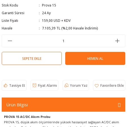
Stok Kodu
Prova 15
 Test Cihazı
lçer
Garanti Süresi
24 Ay
hazları
a Cihazları
sı
yleri
Liste Fiyatı
159,00 USD + KDV
Havale
7.105,39 TL (%2,00 Havale İndirimi)
ergeleri
lizörleri
neleri
SEPETE EKLE
HEMEN AL
Cihazları
zları ve Kablo Bulucular
Tavsiye Et
Fiyat Alarmı
Yorum Yaz
reler
Ürün Bilgisi
PROVA 15 AC/DC Akım Probu
PROVA 15, düşük akım ölçümlerinde yüksek hassasiyet sağlayan AC/DC akım