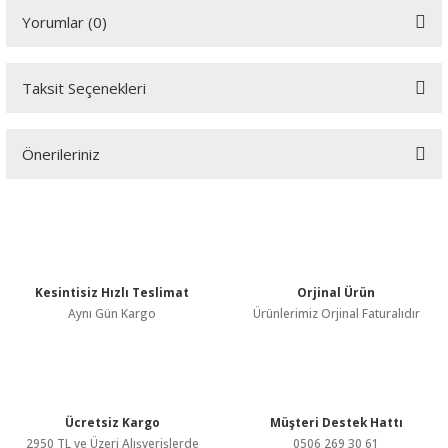
Yorumlar (0)
Taksit Seçenekleri
Bu ürüne ilk yorumu siz yapın!
Önerileriniz
Yorum Yaz
Bu ürünün fiyat bilgisi, resim, ürün açıklamalarında ve diğer
konularda yetersiz gördüğünüz noktaları öneri formunu kullanarak
tarafımıza iletebilirsiniz.
Görüş ve önerileriniz için teşekkür ederiz.
Kesintisiz Hızlı Teslimat
Orjinal Ürün
Ürün resmi kalitesiz, bozuk veya görüntülenemiyor.
Aynı Gün Kargo
Ürünlerimiz Orjinal Faturalıdır
Ürün açıklamasında eksik bilgiler bulunuyor.
Ürün bilgilerinde hatalar bulunuyor.
Ürün fiyatı diğer sitelerden daha pahalı.
Bu ürüne benzer farklı alternatifler olmalı.
Ücretsiz Kargo
Müşteri Destek Hattı
2950 TL ve Üzeri Alışverişlerde
0506 269 30 61