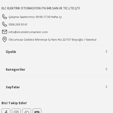
ELC ELEKTRİK OTOMASYON İTH.İHR.SAN.VE TİC.LTD.ŞTİ
Çalışma Saatlerimiz 09:00-17:30 Hafta içi
0506 269 30 61
info@elcelektromarket.com
Okcumusa Caddesi Menevşe İş Hanı No:22/137 Beyoğlu / İstanbul
Üyelik
Kategoriler
Sayfalar
Bizi Takip Edin!