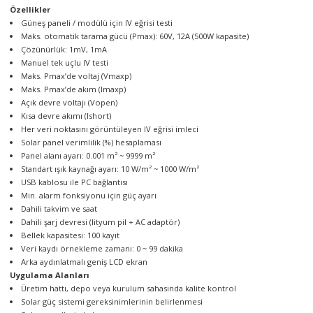
Özellikler
örleri
Güneş paneli / modülü için IV eğrisi testi
Maks. otomatik tarama gücü (Pmax): 60V, 12A (500W kapasite)
r
Çözünürlük: 1mV, 1mA
Manuel tek uçlu IV testi
Maks. Pmax’de voltaj (Vmaxp)
 Cihazları
Maks. Pmax’de akım (Imaxp)
Açık devre voltajı (Vopen)
Cihazları
Kısa devre akımı (Ishort)
Her veri noktasını görüntüleyen IV eğrisi imleci
Solar panel verimlilik (%) hesaplaması
Panel alanı ayarı: 0.001 m² ~ 9999 m²
Standart ışık kaynağı ayarı: 10 W/m² ~ 1000 W/m²
USB kablosu ile PC bağlantısı
Min. alarm fonksiyonu için güç ayarı
Dahili takvim ve saat
Dahili şarj devresi (lityum pil + AC adaptör)
Bellek kapasitesi: 100 kayıt
Veri kaydı örnekleme zamanı: 0 ~ 99 dakika
Arka aydınlatmalı geniş LCD ekran
Uygulama Alanları
Üretim hattı, depo veya kurulum sahasında kalite kontrol
Solar güç sistemi gereksinimlerinin belirlenmesi