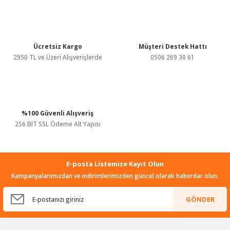
Ürün açıklamasında eksik bilgiler bulunuyor.
Ürün bilgilerinde hatalar bulunuyor.
Ürün fiyatı diğer sitelerden daha pahalı.
Bu ürüne benzer farklı alternatifler olmalı.
Ücretsiz Kargo
Müşteri Destek Hattı
2950 TL ve Üzeri Alışverişlerde
0506 269 30 61
%100 Güvenli Alışveriş
Gönder
256 BIT SSL Ödeme Alt Yapısı
E-posta Listemize Kayıt Olun
Kampanyalarımızdan ve indirimlerimizden güncel olarak haberdar olun.
GÖNDER