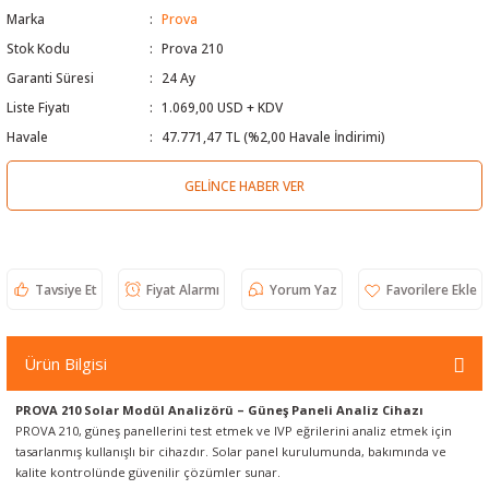
Marka
Prova
 Test Cihazı
lçer
Stok Kodu
Prova 210
Garanti Süresi
24 Ay
hazları
a Cihazları
sı
yleri
Liste Fiyatı
1.069,00 USD + KDV
ergeleri
Havale
47.771,47 TL (%2,00 Havale İndirimi)
GELINCE HABER VER
lizörleri
neleri
Cihazları
Tavsiye Et
Fiyat Alarmı
Yorum Yaz
zları ve Kablo Bulucular
Ürün Bilgisi
reler
PROVA 210 Solar Modül Analizörü – Güneş Paneli Analiz Cihazı
PROVA 210, güneş panellerini test etmek ve IVP eğrilerini analiz etmek için
tasarlanmış kullanışlı bir cihazdır. Solar panel kurulumunda, bakımında ve
kalite kontrolünde güvenilir çözümler sunar.