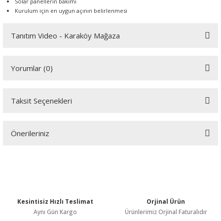
Solar panellerin bakımı
Kurulum için en uygun açının belirlenmesi
Tanıtım Video - Karaköy Mağaza
Youtube videomuzu tam ekran izlemek için tıklayınız.
Yorumlar (0)
Taksit Seçenekleri
Bu ürüne ilk yorumu siz yapın!
Önerileriniz
Yorum Yaz
Bu ürünün fiyat bilgisi, resim, ürün açıklamalarında ve diğer
konularda yetersiz gördüğünüz noktaları öneri formunu kullanarak
tarafımıza iletebilirsiniz.
Görüş ve önerileriniz için teşekkür ederiz.
Kesintisiz Hızlı Teslimat
Orjinal Ürün
Ürün resmi kalitesiz, bozuk veya görüntülenemiyor.
Aynı Gün Kargo
Ürünlerimiz Orjinal Faturalıdır