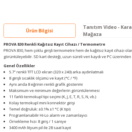
Tanıtım Video - Kar
Ürün Bilgisi
Mağaza
PROVA 830 Renkli Kağıtsız Kayıt Cihazı / Termometre
PROVA 830, hem çoklu girişli termometre hem de kağıtsız kayıt cihazı olara
görüntüleyebilir. SD kart desteği, uzun süreli veri kaydı ve PC üzerinde
Genel Özellikler
5.7” renkli TFT LCD ekran (320 x 240) arka aydınlatmalı
8 girişli sıcaklık ölçümü ve kayıt (°C / °F)
Aynı anda 8 eğrinin renkli grafik gösterimi
Maksimum ve minimum değerlerin görüntülenmesi
11 farklı termokupl tipi seçimi (K, J, E, T, R, S, N, vb.)
Kolay termokupl mini konnektör girişi
Temel doğruluk: ±0.1% ±1 °C (K tipi)
Programlanabilir Hi-Lo alarm ve zamanlayıcı
Örnekleme hızı: 8 giriş / 1 saniye
3400 mAh lityum pil ile 28 saat kayıt