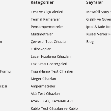
Kategoriler
Sayfalar
Test ve Ölçü Aletleri
Mesafeli Satış
Termal Kameralar
Gizlilik ve Güven
Pensampermetreler
İptal & İade Koş
Multimetreler
Kişisel Veriler P
um
Çevresel Test Cihazları
Blog
Osiloskoplar
Lazer Hizalama Cihazları
Faz Sırası Göstergeleri
m Formu
Topraklama Test Cihazları
Meger Cihazları
lgisi
Ampermetreler
Akü Test Cihazları
AYARLI GÜÇ KAYNAKLARI
Kablo Test Cihazları ve Kablo