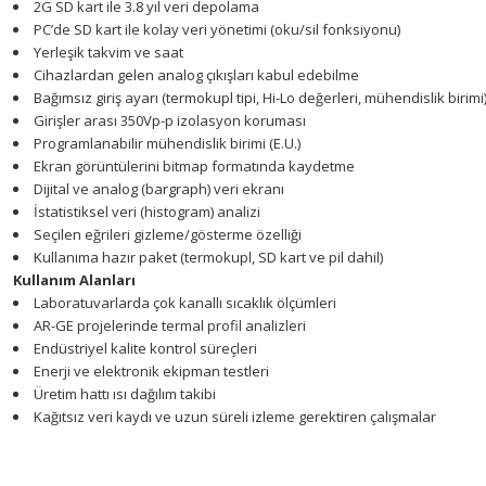
2G SD kart ile 3.8 yıl veri depolama
PC’de SD kart ile kolay veri yönetimi (oku/sil fonksiyonu)
Yerleşik takvim ve saat
Cihazlardan gelen analog çıkışları kabul edebilme
Bağımsız giriş ayarı (termokupl tipi, Hi-Lo değerleri, mühendislik birimi
Girişler arası 350Vp-p izolasyon koruması
Programlanabilir mühendislik birimi (E.U.)
Ekran görüntülerini bitmap formatında kaydetme
Dijital ve analog (bargraph) veri ekranı
İstatistiksel veri (histogram) analizi
Seçilen eğrileri gizleme/gösterme özelliği
Kullanıma hazır paket (termokupl, SD kart ve pil dahil)
Kullanım Alanları
Laboratuvarlarda çok kanallı sıcaklık ölçümleri
AR-GE projelerinde termal profil analizleri
Endüstriyel kalite kontrol süreçleri
Enerji ve elektronik ekipman testleri
Üretim hattı ısı dağılım takibi
Kağıtsız veri kaydı ve uzun süreli izleme gerektiren çalışmalar
Youtube videomuzu tam ekran izlemek için tıklayınız.
Bu ürünün fiyat bilgisi, resim, ürün açıklamalarında ve diğer konularda y
Görüş ve önerileriniz için teşekkür ederiz.