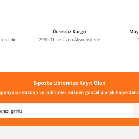
Yorum Yaz
Ücretsiz Kargo
Müşt
turalıdır
2950 TL ve Üzeri Alışverişlerde
E-posta Listemize Kayıt Olun
Gönder
panyalarımızdan ve indirimlerimizden güncel olarak haberdar o