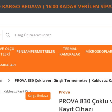
TE KARGO BEDAVA ( 16:00 KADAR VERİLEN SİP
VE ÖLÇÜ
TERMAL
PENSAMPERMETRELER
MIKROSKOPLA
ETLERI
KAMERALAR
LAMBALARI
er
PROVA 830 Çoklu veri Girişli Termometre | Kablosuz Ka
Prova
Kargo Bedava
PROVA 830 Çoklu v
Kayıt Cihazı