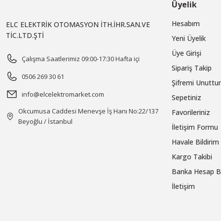
Üyelik
Hesabım
ELC ELEKTRİK OTOMASYON İTH.İHR.SAN.VE
TİC.LTD.ŞTİ
Yeni Üyelik
Üye Girişi
Çalışma Saatlerimiz 09:00-17:30 Hafta içi
Sipariş Takip
0506 269 30 61
Şifremi Unutt
info@elcelektromarket.com
Sepetiniz
Okcumusa Caddesi Menevşe İş Hanı No:22/137
Favorileriniz
Beyoğlu / İstanbul
İletişim Formu
Havale Bildiri
Kargo Takibi
Banka Hesap Bi
İletişim