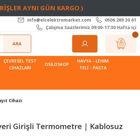
ARİŞLER AYNI GÜN KARGO )
info@elcelektromarket.com
0506 269 30 61
Çalışma Saatlerimiz 09:00-17:30 Hafta içi
ARA
ÇEVRESEL TEST
HAVYA - LEHIM
R
OSILOSKOP
CIHAZLARI
TELI - PASTA
yıt Cihazı
eri Girişli Termometre | Kablosuz