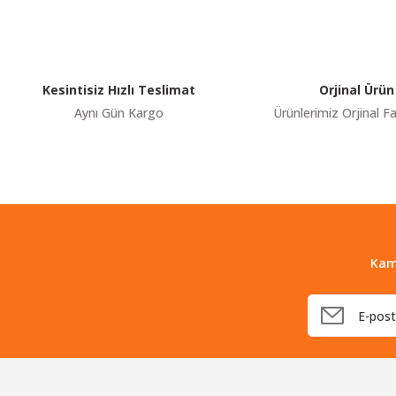
Ürün resmi kalitesiz, bozuk veya görüntülenemiyor.
Ürün açıklamasında eksik bilgiler bulunuyor.
Ürün bilgilerinde hatalar bulunuyor.
Kesintisiz Hızlı Teslimat
Orjinal Ürün
Ürün fiyatı diğer sitelerden daha pahalı.
Aynı Gün Kargo
Ürünlerimiz Orjinal Fa
Bu ürüne benzer farklı alternatifler olmalı.
Kam