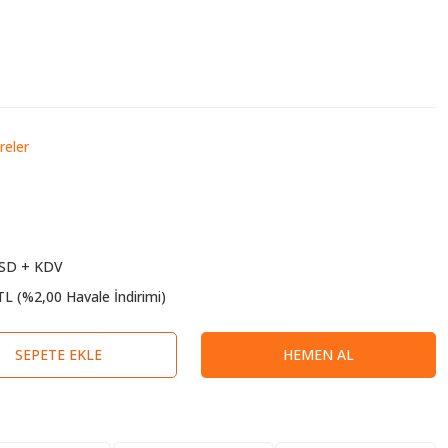
eler
USD + KDV
TL (%2,00 Havale İndirimi)
SEPETE EKLE
HEMEN AL