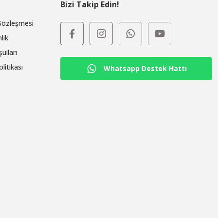
Bizi Takip Edin!
 Sözleşmesi
lik
ulları
olitikası
Whatsapp Destek Hattı