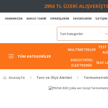
2950 TL ÜZERİ ALIŞVERİŞ
HAKKIMIZDA
KARGO TAKİBİ
SİPARİŞLERİM
FAVORİLERİM
İLETİŞİM
TEST 
MULTIMETRELER
AL
TÜM KATEGORILER
ENDÜSTRIYEL
İKAZ 
ELEKTRONIK
Anasayfa
Test ve Ölçü Aletleri
Termometrel