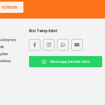
GÖNDER
Bizi Takip Edin!
 Sözleşmesi
lik
ulları
olitikası
Whatsapp Destek Hattı