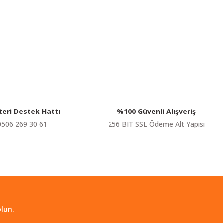
siniz.
eri Destek Hattı
%100 Güvenli Alışveriş
0506 269 30 61
256 BIT SSL Ödeme Alt Yapısı
lun.