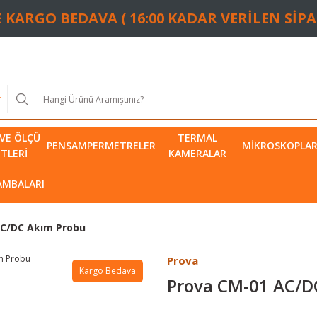
TE KARGO BEDAVA ( 16:00 KADAR VERİLEN SİP
VE ÖLÇÜ
TERMAL
PENSAMPERMETRELER
MIKROSKOPLA
ETLERI
KAMERALAR
LAMBALARI
AC/DC Akım Probu
Prova
Kargo Bedava
Prova CM-01 AC/D