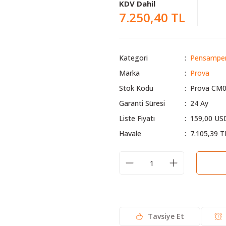
KDV Dahil
7.250,40 TL
Kategori
Pensamper
Marka
Prova
Stok Kodu
Prova CM
Garanti Süresi
24 Ay
Liste Fiyatı
159,00 US
Havale
7.105,39 T
Tavsiye Et