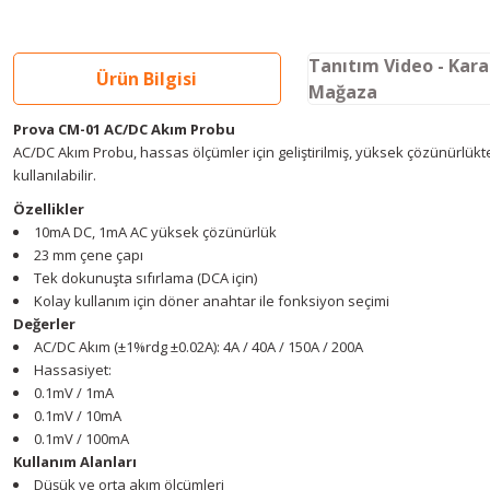
Tanıtım Video - Kar
Ürün Bilgisi
Mağaza
Prova CM-01 AC/DC Akım Probu
AC/DC Akım Probu, hassas ölçümler için geliştirilmiş, yüksek çözünürlük
kullanılabilir.
Özellikler
10mA DC, 1mA AC yüksek çözünürlük
23 mm çene çapı
Tek dokunuşta sıfırlama (DCA için)
Kolay kullanım için döner anahtar ile fonksiyon seçimi
Değerler
AC/DC Akım (±1%rdg ±0.02A): 4A / 40A / 150A / 200A
Hassasiyet:
0.1mV / 1mA
0.1mV / 10mA
0.1mV / 100mA
Kullanım Alanları
Düşük ve orta akım ölçümleri