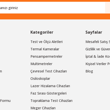
Kategoriler
Sayfalar
Test ve Ölçü Aletleri
Mesafeli Satış
Termal Kameralar
Gizlilik ve Güven
Pensampermetreler
İptal & İade Koş
Multimetreler
Kişisel Veriler P
um
Çevresel Test Cihazları
Blog
Osiloskoplar
Lazer Hizalama Cihazları
Faz Sırası Göstergeleri
m Formu
Topraklama Test Cihazları
Meger Cihazları