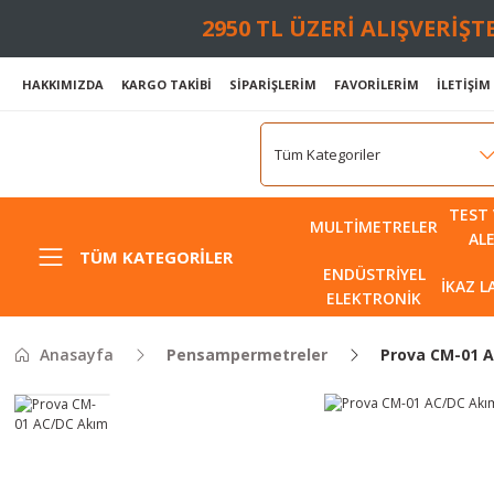
2950 TL ÜZERİ ALIŞVERİŞ
HAKKIMIZDA
KARGO TAKİBİ
SİPARİŞLERİM
FAVORİLERİM
İLETİŞİM
TEST 
MULTIMETRELER
AL
TÜM KATEGORILER
ENDÜSTRIYEL
İKAZ 
ELEKTRONIK
Anasayfa
Pensampermetreler
Prova CM-01 