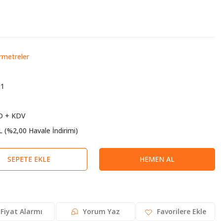
metreler
01
D + KDV
L (%2,00 Havale İndirimi)
SEPETE EKLE
HEMEN AL
Fiyat Alarmı
Yorum Yaz