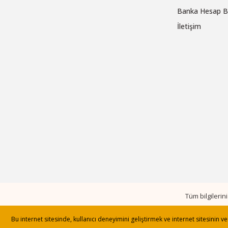
Banka Hesap Bi
İletişim
Tüm bilgileri
Bu internet sitesinde, kullanıcı deneyimini geliştirmek ve internet sitesinin 