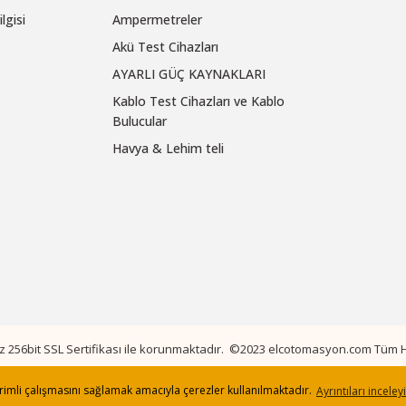
lgisi
Ampermetreler
Akü Test Cihazları
AYARLI GÜÇ KAYNAKLARI
Kablo Test Cihazları ve Kablo
Bulucular
Havya & Lehim teli
niz 256bit SSL Sertifikası ile korunmaktadır. ©2023 elcotomasyon.com Tüm Ha
verimli çalışmasını sağlamak amacıyla çerezler kullanılmaktadır.
Ayrıntıları inceley
ile
ideasoft
e-