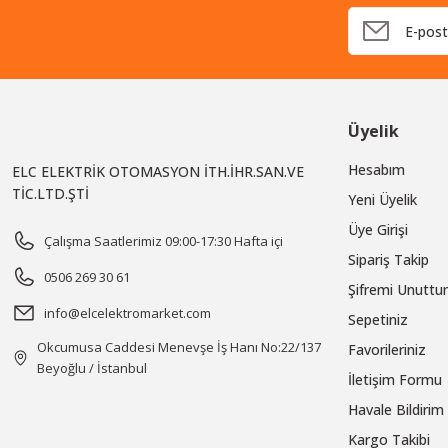
Üyelik
Hesabım
ELC ELEKTRİK OTOMASYON İTH.İHR.SAN.VE
TİC.LTD.ŞTİ
Yeni Üyelik
Üye Girişi
Çalışma Saatlerimiz 09:00-17:30 Hafta içi
Sipariş Takip
0506 269 30 61
Şifremi Unutt
info@elcelektromarket.com
Sepetiniz
Okcumusa Caddesi Menevşe İş Hanı No:22/137
Favorileriniz
Beyoğlu / İstanbul
İletişim Formu
Havale Bildiri
Kargo Takibi