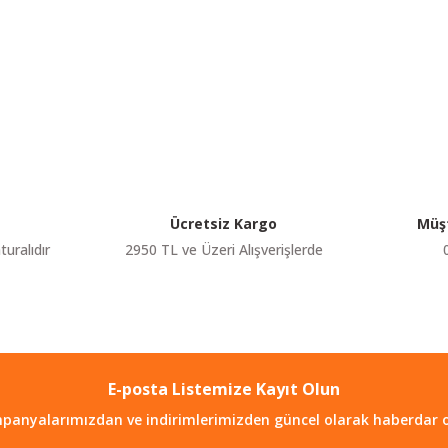
etersiz gördüğünüz noktaları öneri formunu kullanarak tarafımıza iletebilir
Bu ürüne ilk yorumu siz yapın!
Yorum Yaz
Ücretsiz Kargo
Müşt
turalıdır
2950 TL ve Üzeri Alışverişlerde
E-posta Listemize Kayıt Olun
Gönder
panyalarımızdan ve indirimlerimizden güncel olarak haberdar o