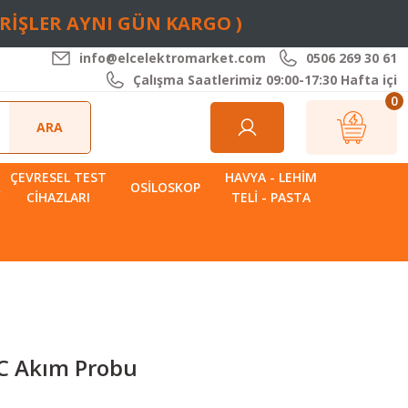
ARİŞLER AYNI GÜN KARGO )
info@elcelektromarket.com
0506 269 30 61
Çalışma Saatlerimiz 09:00-17:30 Hafta içi
0
ARA
ÇEVRESEL TEST
HAVYA - LEHIM
R
OSILOSKOP
CIHAZLARI
TELI - PASTA
C Akım Probu