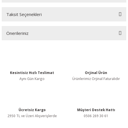
Taksit Seçenekleri
Bu ürüne ilk yorumu siz yapın!
Önerileriniz
Yorum Yaz
Bu ürünün fiyat bilgisi, resim, ürün açıklamalarında ve diğer
konularda yetersiz gördüğünüz noktaları öneri formunu kullanarak
tarafımıza iletebilirsiniz.
Görüş ve önerileriniz için teşekkür ederiz.
Kesintisiz Hızlı Teslimat
Orjinal Ürün
Ürün resmi kalitesiz, bozuk veya görüntülenemiyor.
Aynı Gün Kargo
Ürünlerimiz Orjinal Faturalıdır
Ürün açıklamasında eksik bilgiler bulunuyor.
Ürün bilgilerinde hatalar bulunuyor.
Ürün fiyatı diğer sitelerden daha pahalı.
Bu ürüne benzer farklı alternatifler olmalı.
Ücretsiz Kargo
Müşteri Destek Hattı
2950 TL ve Üzeri Alışverişlerde
0506 269 30 61