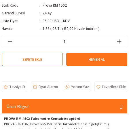
Stok Kodu
Prova RM 1502
 Test Cihazı
lçer
Garanti Süresi
24 Ay
hazları
a Cihazları
sı
yleri
Liste Fiyatı
35,00 USD + KDV
Havale
1.564,08 TL (%2,00 Havale İndirimi)
ergeleri
lizörleri
neleri
SEPETE EKLE
HEMEN AL
Cihazları
zları ve Kablo Bulucular
Tavsiye Et
Fiyat Alarmı
Yorum Yaz
reler
Ürün Bilgisi
PROVA RM-1502 Takometre Kontak Adaptörü
PROVA RM-1502, Prova RM-1500 serisi takometreler için geliştirilmiş