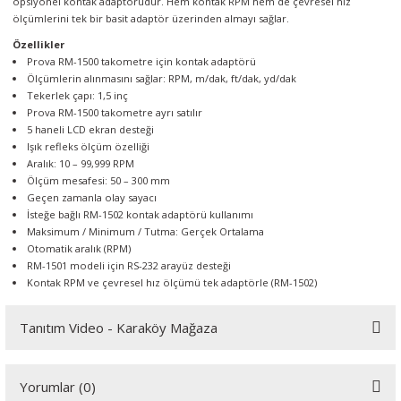
opsiyonel kontak adaptörüdür. Hem kontak RPM hem de çevresel hız
örleri
ölçümlerini tek bir basit adaptör üzerinden almayı sağlar.
Özellikler
r
Prova RM-1500 takometre için kontak adaptörü
Ölçümlerin alınmasını sağlar: RPM, m/dak, ft/dak, yd/dak
Tekerlek çapı: 1,5 inç
 Cihazları
Prova RM-1500 takometre ayrı satılır
5 haneli LCD ekran desteği
Cihazları
Işık refleks ölçüm özelliği
Aralık: 10 – 99,999 RPM
Ölçüm mesafesi: 50 – 300 mm
Geçen zamanla olay sayacı
İsteğe bağlı RM-1502 kontak adaptörü kullanımı
Maksimum / Minimum / Tutma: Gerçek Ortalama
Otomatik aralık (RPM)
RM-1501 modeli için RS-232 arayüz desteği
Kontak RPM ve çevresel hız ölçümü tek adaptörle (RM-1502)
Tanıtım Video - Karaköy Mağaza
Youtube videomuzu tam ekran izlemek için tıklayınız.
Yorumlar (0)