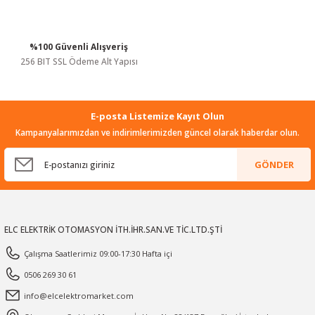
%100 Güvenli Alışveriş
Gönder
256 BIT SSL Ödeme Alt Yapısı
E-posta Listemize Kayıt Olun
Kampanyalarımızdan ve indirimlerimizden güncel olarak haberdar olun.
GÖNDER
ELC ELEKTRİK OTOMASYON İTH.İHR.SAN.VE TİC.LTD.ŞTİ
Çalışma Saatlerimiz 09:00-17:30 Hafta içi
0506 269 30 61
info@elcelektromarket.com