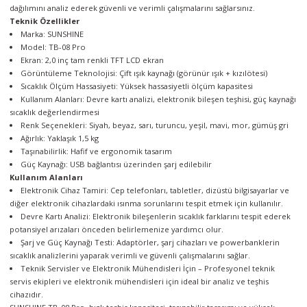
dağılımını analiz ederek güvenli ve verimli çalışmalarını sağlarsınız.
Teknik Özellikler
Marka: SUNSHINE
Model: TB-08 Pro
Ekran: 2,0 inç tam renkli TFT LCD ekran
Görüntüleme Teknolojisi: Çift ışık kaynağı (görünür ışık + kızılötesi)
Sıcaklık Ölçüm Hassasiyeti: Yüksek hassasiyetli ölçüm kapasitesi
Kullanım Alanları: Devre kartı analizi, elektronik bileşen teşhisi, güç kaynağı
sıcaklık değerlendirmesi
Renk Seçenekleri: Siyah, beyaz, sarı, turuncu, yeşil, mavi, mor, gümüş gri
Ağırlık: Yaklaşık 1,5 kg
Taşınabilirlik: Hafif ve ergonomik tasarım
Güç Kaynağı: USB bağlantısı üzerinden şarj edilebilir
Kullanım Alanları
Elektronik Cihaz Tamiri: Cep telefonları, tabletler, dizüstü bilgisayarlar ve
diğer elektronik cihazlardaki ısınma sorunlarını tespit etmek için kullanılır.
Devre Kartı Analizi: Elektronik bileşenlerin sıcaklık farklarını tespit ederek
potansiyel arızaları önceden belirlemenize yardımcı olur.
Şarj ve Güç Kaynağı Testi: Adaptörler, şarj cihazları ve powerbanklerin
sıcaklık analizlerini yaparak verimli ve güvenli çalışmalarını sağlar.
Teknik Servisler ve Elektronik Mühendisleri İçin – Profesyonel teknik
servis ekipleri ve elektronik mühendisleri için ideal bir analiz ve teşhis
cihazıdır.