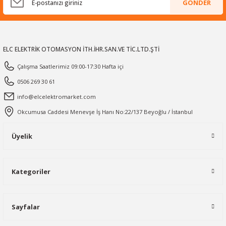
GÖNDER
ELC ELEKTRİK OTOMASYON İTH.İHR.SAN.VE TİC.LTD.ŞTİ
Çalışma Saatlerimiz 09:00-17:30 Hafta içi
0506 269 30 61
info@elcelektromarket.com
Okcumusa Caddesi Menevşe İş Hanı No:22/137 Beyoğlu / İstanbul
Üyelik
Kategoriler
Sayfalar