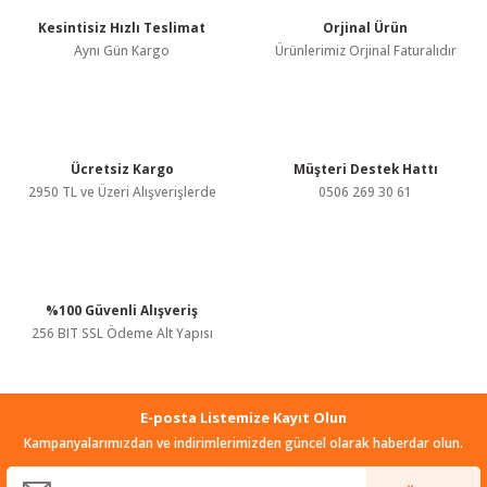
Ürün açıklamasında eksik bilgiler bulunuyor.
Kesintisiz Hızlı Teslimat
Orjinal Ürün
Aynı Gün Kargo
Ürünlerimiz Orjinal Faturalıdır
Ürün bilgilerinde hatalar bulunuyor.
Ürün fiyatı diğer sitelerden daha pahalı.
Bu ürüne benzer farklı alternatifler olmalı.
Ücretsiz Kargo
Müşteri Destek Hattı
2950 TL ve Üzeri Alışverişlerde
0506 269 30 61
Gönder
%100 Güvenli Alışveriş
256 BIT SSL Ödeme Alt Yapısı
E-posta Listemize Kayıt Olun
Kampanyalarımızdan ve indirimlerimizden güncel olarak haberdar olun.