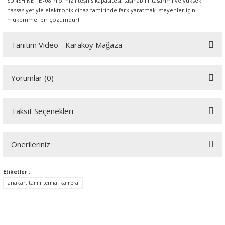
SUNSHINE TB-08 Pro, hızlı teşhis kapasitesi, taşınabilir tasarımı ve yüksek
hassasiyetiyle elektronik cihaz tamirinde fark yaratmak isteyenler için
mükemmel bir çözümdür!
Tanıtım Video - Karaköy Mağaza
Youtube videomuzu tam ekran izlemek için tıklayınız.
Yorumlar (0)
Taksit Seçenekleri
Bu ürüne ilk yorumu siz yapın!
Önerileriniz
Yorum Yaz
Bu ürünün fiyat bilgisi, resim, ürün açıklamalarında ve diğer
Etiketler :
konularda yetersiz gördüğünüz noktaları öneri formunu kullanarak
anakart tamir termal kamera
tarafımıza iletebilirsiniz.
Görüş ve önerileriniz için teşekkür ederiz.
Ürün resmi kalitesiz, bozuk veya görüntülenemiyor.