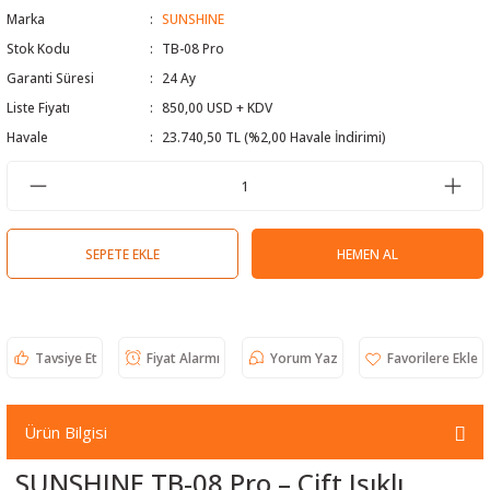
Marka
SUNSHINE
 Test Cihazı
lçer
Stok Kodu
TB-08 Pro
Garanti Süresi
24 Ay
hazları
a Cihazları
sı
yleri
Liste Fiyatı
850,00 USD + KDV
ergeleri
Havale
23.740,50 TL (%2,00 Havale İndirimi)
lizörleri
neleri
Cihazları
SEPETE EKLE
HEMEN AL
zları ve Kablo Bulucular
Tavsiye Et
Fiyat Alarmı
Yorum Yaz
reler
Ürün Bilgisi
SUNSHINE TB-08 Pro – Çift Işıklı