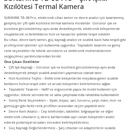
Kızılötesi Termal Kamera
örleri
SUNSHINE TB-08 Pro, elektronik cihaz tamiri ve devre analizi için tasarlanmış
r
gelişmiş bir çift ışıklı kızılötesi termal kamera modelidir. Görünür ışık ve
kızılötesi görüntülemeyi aynı anda destekleyerek, elektronik bileşenlerde
 Cihazları
oluşabilecek ısı farklılıklarını hızlı ve hassas bir şekilde tespit edebilir.
Bu cihaz, devre kartı tamiri, güç kaynağı analizi ve sıcaklık bazlı hata tespiti gibi
profesyonel işlemler için kullanıma uygundur. Taşınabilir tasarımı ve geniş
Cihazları
renk seçenekleri ile teknik servislerin ve elektronik mühendislerinin
vazgeçilmez yardımcılarından biridir.
Öne Çıkan Özellikler
Çift Işık Kaynağı – Görünür ışık ve kızılötesi görüntülemeyi aynı anda
destekleyerek detaylı sıcaklık analizleri yapmanıza olanak tanır.
Hızlı Kızılötesi Teşhis – Elektronik bileşenlerde meydana gelen sıcaklık
farklarını hızlıca tespit eder ve arızalı bileşenleri belirlemenizi sağlar.
Taşınabilir Tasarım – Hafif ve ergonomik yapısı ile mobil kullanım için
uygundur, teknik servislerde ve saha çalışmalarında rahatlıkla kullanılabilir.
Geniş Renk Seçenekleri – Siyah, beyaz, sarı, turuncu, yeşil, mavi, mor ve
gümüş gri gibi farklı renk profilleri arasından seçim yapabilirsiniz.
Devre Kartı Analizi – Cep telefonları, tabletler, bilgisayarlar ve diğer
elektronik cihazların iç devre kartlarındaki aşırı ısınan bileşenleri analiz
ederek potansiyel arızaları önceden belirleyebilirsiniz.
Güç Kaynağı Değerlendirmesi – Şarj cihazları ve adaptörlerin sıcaklık