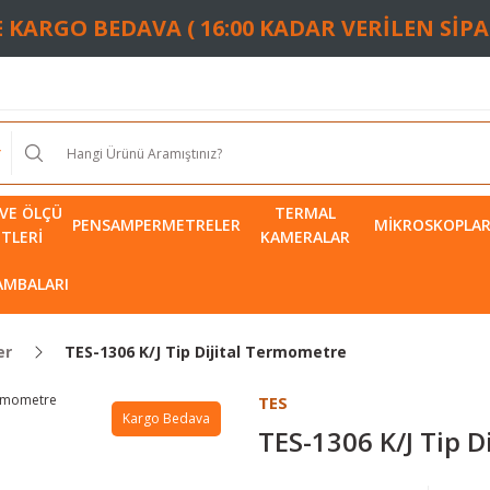
TE KARGO BEDAVA ( 16:00 KADAR VERİLEN SİP
VE ÖLÇÜ
TERMAL
PENSAMPERMETRELER
MIKROSKOPLA
ETLERI
KAMERALAR
LAMBALARI
er
TES-1306 K/J Tip Dijital Termometre
TES
Kargo Bedava
TES-1306 K/J Tip 