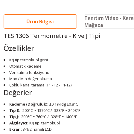
Tanıtım Video - Kar
Ürün Bilgisi
Mağaza
TES 1306 Termometre - K ve J Tipi
Özellikler
K/J tip termokupl girişi
Otomatik kademe
Veri tutma fonksiyonu
Max / Min değer okuma
Çoklu kanal tarama (T1 - T2 - T1-T2)
Değerler
Kademe (Doğruluk):
±0.1%rdg ±0.8°C
Tip K:
-200°C ~ 1370°C / -328°F ~ 2498°F
Tip J:
-200°C ~ 760°C / -328°F ~ 1400°F
Algılayıcı:
K/J tipi termokupl
Ekran:
3-1/2 haneli LCD