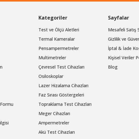
Kategoriler
Sayfalar
Test ve Ölçü Aletleri
Mesafeli Satış
Termal Kameralar
Gizlilik ve Güven
Pensampermetreler
İptal & İade Koş
Multimetreler
Kişisel Veriler P
um
Çevresel Test Cihazları
Blog
Osiloskoplar
Lazer Hizalama Cihazları
Faz Sırası Göstergeleri
m Formu
Topraklama Test Cihazları
Meger Cihazları
lgisi
Ampermetreler
Akü Test Cihazları