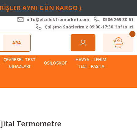
ARİŞLER AYNI GÜN KARGO )
info@elcelektromarket.com
0506 269 30 61
Çalışma Saatlerimiz 09:00-17:30 Hafta içi
ARA
ÇEVRESEL TEST
HAVYA - LEHIM
R
OSILOSKOP
CIHAZLARI
TELI - PASTA
Dijital Termometre