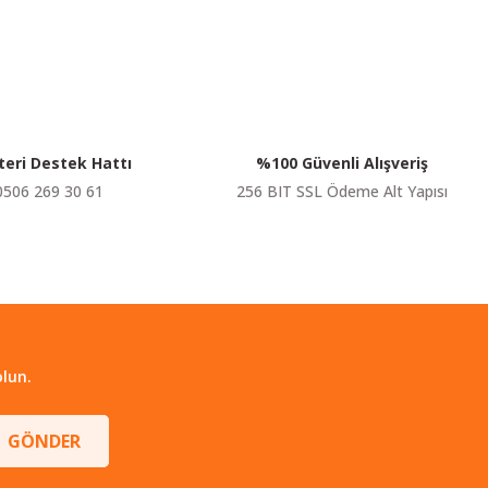
siniz.
eri Destek Hattı
%100 Güvenli Alışveriş
0506 269 30 61
256 BIT SSL Ödeme Alt Yapısı
lun.
GÖNDER