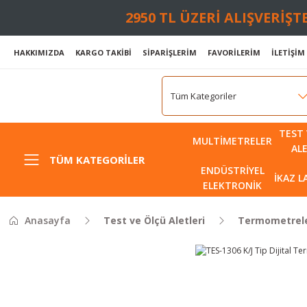
2950 TL ÜZERİ ALIŞVERİŞ
HAKKIMIZDA
KARGO TAKİBİ
SİPARİŞLERİM
FAVORİLERİM
İLETİŞİM
TEST 
MULTIMETRELER
AL
TÜM KATEGORILER
ENDÜSTRIYEL
İKAZ 
ELEKTRONIK
Anasayfa
Test ve Ölçü Aletleri
Termometrel