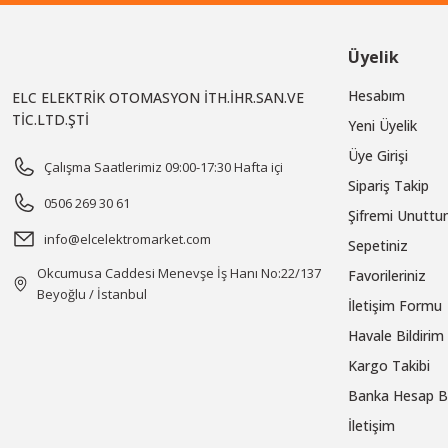
Üyelik
Hesabım
ELC ELEKTRİK OTOMASYON İTH.İHR.SAN.VE
TİC.LTD.ŞTİ
Yeni Üyelik
Üye Girişi
Çalışma Saatlerimiz 09:00-17:30 Hafta içi
Sipariş Takip
0506 269 30 61
Şifremi Unutt
info@elcelektromarket.com
Sepetiniz
Okcumusa Caddesi Menevşe İş Hanı No:22/137
Favorileriniz
Beyoğlu / İstanbul
İletişim Formu
Havale Bildiri
Kargo Takibi
Banka Hesap Bi
İletişim