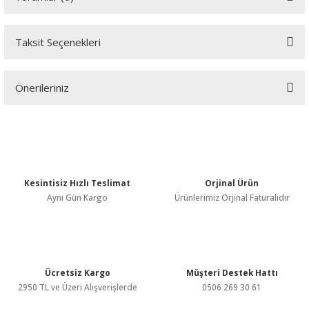
Taksit Seçenekleri
Bu ürüne ilk yorumu siz yapın!
Önerileriniz
Yorum Yaz
Bu ürünün fiyat bilgisi, resim, ürün açıklamalarında ve diğer
konularda yetersiz gördüğünüz noktaları öneri formunu kullanarak
tarafımıza iletebilirsiniz.
Görüş ve önerileriniz için teşekkür ederiz.
Kesintisiz Hızlı Teslimat
Orjinal Ürün
Ürün resmi kalitesiz, bozuk veya görüntülenemiyor.
Aynı Gün Kargo
Ürünlerimiz Orjinal Faturalıdır
Ürün açıklamasında eksik bilgiler bulunuyor.
Ürün bilgilerinde hatalar bulunuyor.
Ürün fiyatı diğer sitelerden daha pahalı.
Bu ürüne benzer farklı alternatifler olmalı.
Ücretsiz Kargo
Müşteri Destek Hattı
2950 TL ve Üzeri Alışverişlerde
0506 269 30 61