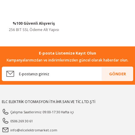
%100 Güvenli Alışveriş
Gönder
256 BIT SSL Ödeme Alt Yapısı
E-posta Listemize Kayıt Olun
Kampanyalarımızdan ve indirimlerimizden güncel olarak haberdar olun.
GÖNDER
ELC ELEKTRİK OTOMASYON İTH.İHR.SAN.VE TİC.LTD.ŞTİ
Çalışma Saatlerimiz 09:00-17:30 Hafta içi
0506 269 30 61
info@elcelektromarket.com