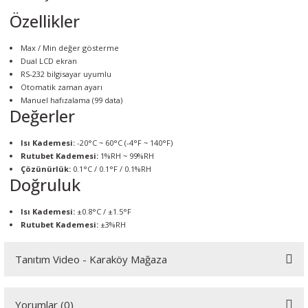
örleri
Özellikler
r
Max / Min değer gösterme
Dual LCD ekran
RS-232 bilgisayar uyumlu
 Cihazları
Otomatik zaman ayarı
Manuel hafızalama (99 data)
Değerler
Cihazları
Isı Kademesi:
-20°C ~ 60°C (-4°F ~ 140°F)
Rutubet Kademesi:
1%RH ~ 99%RH
Çözünürlük:
0.1°C / 0.1°F / 0.1%RH
Doğruluk
Isı Kademesi:
±0.8°C / ±1.5°F
Rutubet Kademesi:
±3%RH
Tanıtım Video - Karaköy Mağaza
Youtube videomuzu tam ekran izlemek için tıklayınız.
Yorumlar (0)