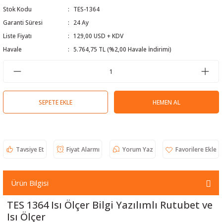
Stok Kodu
TES-1364
 Test Cihazı
lçer
Garanti Süresi
24 Ay
hazları
a Cihazları
sı
yleri
Liste Fiyatı
129,00 USD + KDV
Havale
5.764,75 TL (%2,00 Havale İndirimi)
ergeleri
lizörleri
neleri
SEPETE EKLE
HEMEN AL
Cihazları
zları ve Kablo Bulucular
Tavsiye Et
Fiyat Alarmı
Yorum Yaz
reler
Ürün Bilgisi
TES 1364 Isı Ölçer Bilgi Yazılımlı Rutubet ve
Isı Ölçer