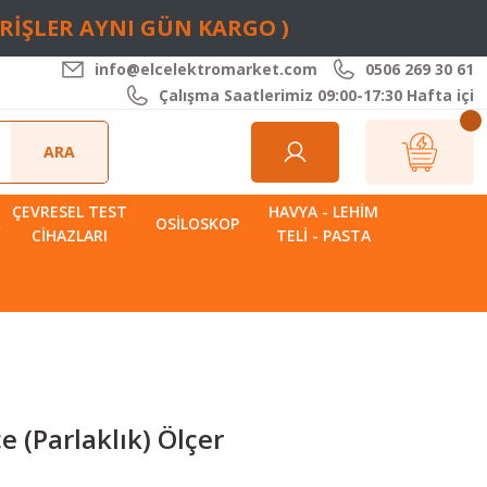
ARİŞLER AYNI GÜN KARGO )
info@elcelektromarket.com
0506 269 30 61
Çalışma Saatlerimiz 09:00-17:30 Hafta içi
ARA
ÇEVRESEL TEST
HAVYA - LEHIM
R
OSILOSKOP
CIHAZLARI
TELI - PASTA
 (Parlaklık) Ölçer