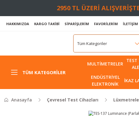
2950 TL ÜZERİ ALIŞVERİŞ
HAKKIMIZDA
KARGO TAKİBİ
SİPARİŞLERİM
FAVORİLERİM
İLETİŞİM
TEST 
MULTIMETRELER
AL
TÜM KATEGORILER
ENDÜSTRIYEL
İKAZ 
ELEKTRONIK
Anasayfa
Çevresel Test Cihazları
Lüxmetrele