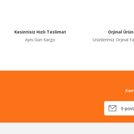
Ürün resmi kalitesiz, bozuk veya görüntülenemiyor.
Ürün açıklamasında eksik bilgiler bulunuyor.
Ürün bilgilerinde hatalar bulunuyor.
Kesintisiz Hızlı Teslimat
Orjinal Ürün
Ürün fiyatı diğer sitelerden daha pahalı.
Aynı Gün Kargo
Ürünlerimiz Orjinal Fa
Bu ürüne benzer farklı alternatifler olmalı.
Kam