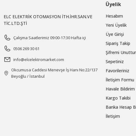
Üyelik
Hesabım
ELC ELEKTRİK OTOMASYON İTH.İHR.SAN.VE
TİC.LTD.ŞTİ
Yeni Üyelik
Üye Girişi
Çalışma Saatlerimiz 09:00-17:30 Hafta içi
Sipariş Takip
0506 269 30 61
Şifremi Unutt
info@elcelektromarket.com
Sepetiniz
Okcumusa Caddesi Menevşe İş Hanı No:22/137
Favorileriniz
Beyoğlu / İstanbul
İletişim Formu
Havale Bildiri
Kargo Takibi
Banka Hesap Bi
İletişim