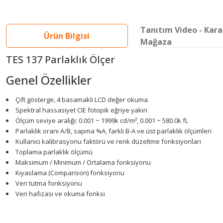
Tanıtım Video - Kar
Ürün Bilgisi
Mağaza
TES 137 Parlaklık Ölçer
Genel Özellikler
Çift gösterge, 4 basamaklı LCD değer okuma
Spektral hassasiyet CIE fotopik eğriye yakın
Ölçüm seviye aralığı: 0.001 ~ 1999k cd/m², 0.001 ~ 580.0k fL
Parlaklık oranı A/B, sapma %A, farklı B-A ve üst parlaklık ölçümleri
Kullanıcı kalibrasyonu faktörü ve renk düzeltme fonksiyonları
Toplama parlaklık ölçümü
Maksimum / Minimum / Ortalama fonksiyonu
Kıyaslama (Comparison) fonksiyonu
Veri tutma fonksiyonu
Veri hafızası ve okuma fonksi
Youtube videomuzu tam ekran izlemek için tıklayınız.
Bu ürünün fiyat bilgisi, resim, ürün açıklamalarında ve diğer konularda y
Görüş ve önerileriniz için teşekkür ederiz.