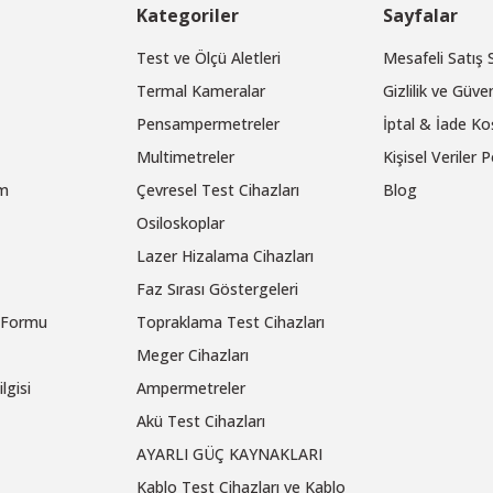
Kategoriler
Sayfalar
Test ve Ölçü Aletleri
Mesafeli Satış
Termal Kameralar
Gizlilik ve Güven
Pensampermetreler
İptal & İade Koş
Multimetreler
Kişisel Veriler P
um
Çevresel Test Cihazları
Blog
Osiloskoplar
Lazer Hizalama Cihazları
Faz Sırası Göstergeleri
m Formu
Topraklama Test Cihazları
Meger Cihazları
lgisi
Ampermetreler
Akü Test Cihazları
AYARLI GÜÇ KAYNAKLARI
Kablo Test Cihazları ve Kablo