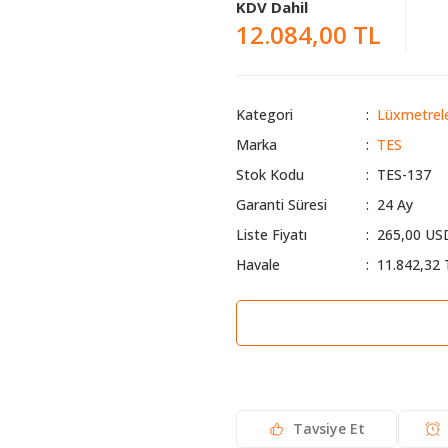
KDV Dahil
12.084,00 TL
Kategori
Lüxmetrel
Marka
TES
Stok Kodu
TES-137
Garanti Süresi
24 Ay
Liste Fiyatı
265,00 US
Havale
11.842,32 
Tavsiye Et