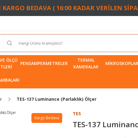
TE KARGO BEDAVA ( 16:00 KADAR VERİLEN SİP
VE ÖLÇÜ
TERMAL
PENSAMPERMETRELER
MIKROSKOPLA
ETLERI
KAMERALAR
LAMBALARI
r
TES-137 Luminance (Parlaklık) Ölçer
TES
Kargo Bedava
TES-137 Luminance