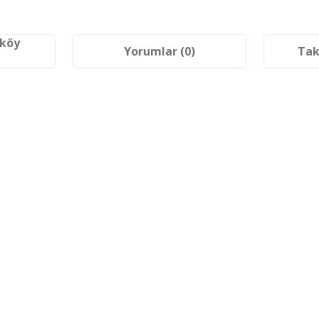
aköy
Yorumlar (0)
Tak
etersiz gördüğünüz noktaları öneri formunu kullanarak tarafımıza iletebilir
Bu ürüne ilk yorumu siz yapın!