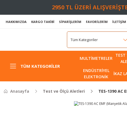
2950 TL ÜZERİ ALIŞVERİŞ
HAKKIMIZDA
KARGO TAKİBİ
SİPARİŞLERİM
FAVORİLERİM
İLETİŞİM
TEST 
MULTIMETRELER
AL
TÜM KATEGORILER
ENDÜSTRIYEL
İKAZ 
ELEKTRONIK
Anasayfa
Test ve Ölçü Aletleri
TES-1390 AC E