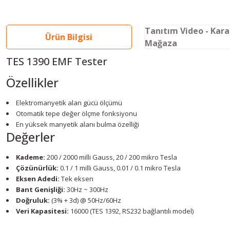
Tanıtım Video - Kar
Ürün Bilgisi
Mağaza
TES 1390 EMF Tester
Özellikler
Elektromanyetik alan gücü ölçümü
Otomatik tepe değer ölçme fonksiyonu
En yüksek manyetik alanı bulma özelliği
Değerler
Kademe:
200 / 2000 milli Gauss, 20 / 200 mikro Tesla
Çözünürlük:
0.1 / 1 milli Gauss, 0.01 / 0.1 mikro Tesla
Eksen Adedi:
Tek eksen
Bant Genişliği:
30Hz ~ 300Hz
Doğruluk:
(3% + 3d) @ 50Hz/60Hz
Veri Kapasitesi:
16000 (TES 1392, RS232 bağlantılı model)
Youtube videomuzu tam ekran izlemek için tıklayınız.
Bu ürünün fiyat bilgisi, resim, ürün açıklamalarında ve diğer konularda y