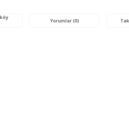
aköy
Yorumlar (0)
Tak
etersiz gördüğünüz noktaları öneri formunu kullanarak tarafımıza iletebilir