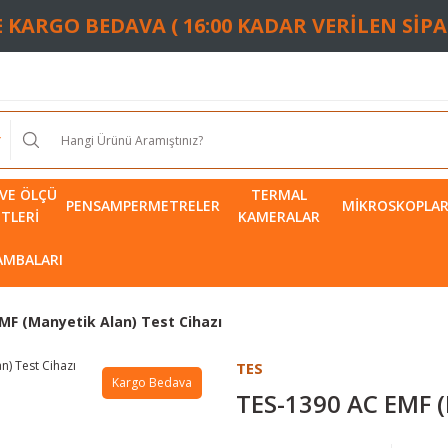
TE KARGO BEDAVA ( 16:00 KADAR VERİLEN SİP
VE ÖLÇÜ
TERMAL
PENSAMPERMETRELER
MIKROSKOPLA
ETLERI
KAMERALAR
LAMBALARI
MF (Manyetik Alan) Test Cihazı
TES
Kargo Bedava
TES-1390 AC EMF (