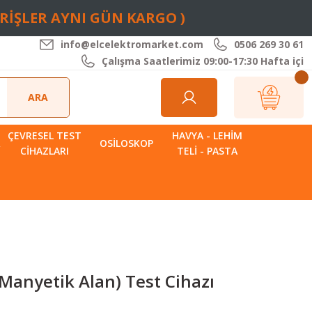
ARİŞLER AYNI GÜN KARGO )
info@elcelektromarket.com
0506 269 30 61
Çalışma Saatlerimiz 09:00-17:30 Hafta içi
ARA
ÇEVRESEL TEST
HAVYA - LEHIM
R
OSILOSKOP
CIHAZLARI
TELI - PASTA
Manyetik Alan) Test Cihazı