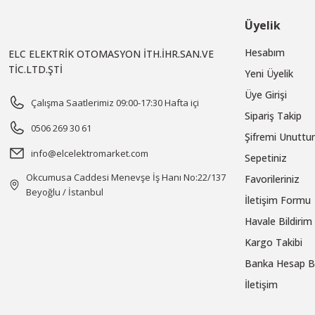
Üyelik
Hesabım
ELC ELEKTRİK OTOMASYON İTH.İHR.SAN.VE
TİC.LTD.ŞTİ
Yeni Üyelik
Üye Girişi
Çalışma Saatlerimiz 09:00-17:30 Hafta içi
Sipariş Takip
0506 269 30 61
Şifremi Unutt
info@elcelektromarket.com
Sepetiniz
Okcumusa Caddesi Menevşe İş Hanı No:22/137
Favorileriniz
Beyoğlu / İstanbul
İletişim Formu
Havale Bildiri
Kargo Takibi
Banka Hesap Bi
İletişim