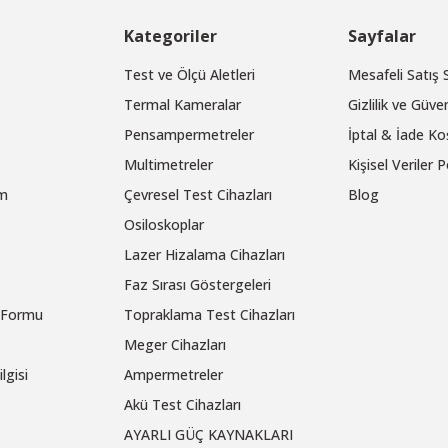
Kategoriler
Sayfalar
Test ve Ölçü Aletleri
Mesafeli Satış
Termal Kameralar
Gizlilik ve Güven
Pensampermetreler
İptal & İade Koş
Multimetreler
Kişisel Veriler P
um
Çevresel Test Cihazları
Blog
Osiloskoplar
Lazer Hizalama Cihazları
Faz Sırası Göstergeleri
m Formu
Topraklama Test Cihazları
Meger Cihazları
lgisi
Ampermetreler
Akü Test Cihazları
AYARLI GÜÇ KAYNAKLARI