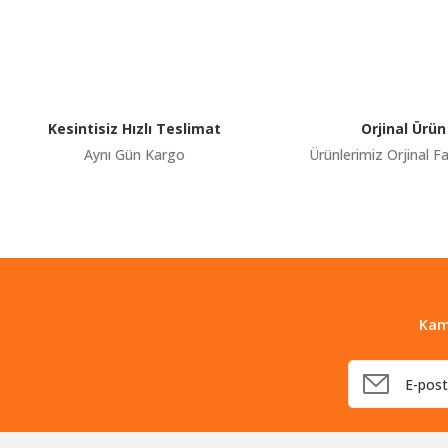
Görüş ve önerileriniz için teşekkür ederiz.
Ürün resmi kalitesiz, bozuk veya görüntülenemiyor.
Ürün açıklamasında eksik bilgiler bulunuyor.
Ürün bilgilerinde hatalar bulunuyor.
Kesintisiz Hızlı Teslimat
Orjinal Ürün
Ürün fiyatı diğer sitelerden daha pahalı.
Aynı Gün Kargo
Ürünlerimiz Orjinal Fa
Bu ürüne benzer farklı alternatifler olmalı.
Kam