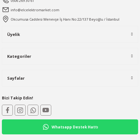
0506 269 30 61
info@elcelektromarket.com
Okcumusa Caddesi Menevşe İş Hanı No:22/137 Beyoğlu / İstanbul
Üyelik
Kategoriler
Sayfalar
Bizi Takip Edin!
Whatsapp Destek Hattı