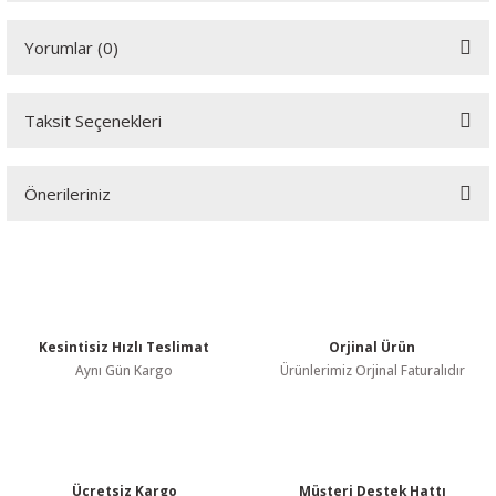
Youtube videomuzu tam ekran izlemek için tıklayınız.
Yorumlar (0)
Taksit Seçenekleri
Bu ürüne ilk yorumu siz yapın!
Önerileriniz
Yorum Yaz
Bu ürünün fiyat bilgisi, resim, ürün açıklamalarında ve diğer
konularda yetersiz gördüğünüz noktaları öneri formunu kullanarak
tarafımıza iletebilirsiniz.
Görüş ve önerileriniz için teşekkür ederiz.
Kesintisiz Hızlı Teslimat
Orjinal Ürün
Ürün resmi kalitesiz, bozuk veya görüntülenemiyor.
Aynı Gün Kargo
Ürünlerimiz Orjinal Faturalıdır
Ürün açıklamasında eksik bilgiler bulunuyor.
Ürün bilgilerinde hatalar bulunuyor.
Ürün fiyatı diğer sitelerden daha pahalı.
Bu ürüne benzer farklı alternatifler olmalı.
Ücretsiz Kargo
Müşteri Destek Hattı