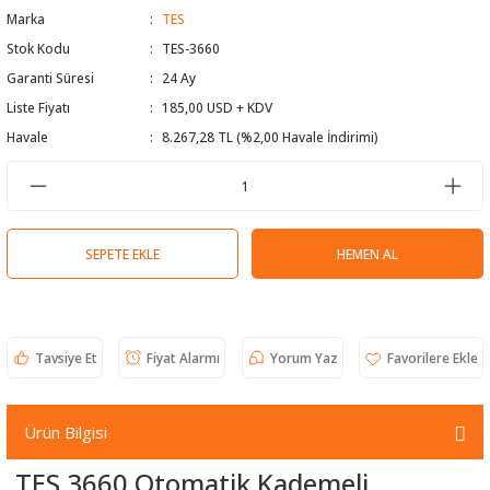
Marka
TES
 Test Cihazı
lçer
Stok Kodu
TES-3660
Garanti Süresi
24 Ay
hazları
a Cihazları
sı
yleri
Liste Fiyatı
185,00 USD + KDV
ergeleri
Havale
8.267,28 TL (%2,00 Havale İndirimi)
lizörleri
neleri
Cihazları
SEPETE EKLE
HEMEN AL
zları ve Kablo Bulucular
Tavsiye Et
Fiyat Alarmı
Yorum Yaz
reler
Ürün Bilgisi
TES 3660 Otomatik Kademeli