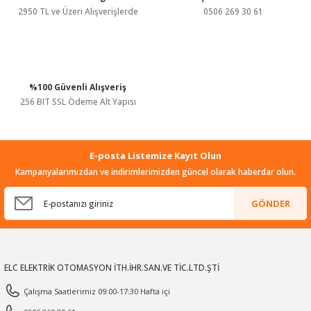
2950 TL ve Üzeri Alışverişlerde
0506 269 30 61
%100 Güvenli Alışveriş
Gönder
256 BIT SSL Ödeme Alt Yapısı
E-posta Listemize Kayıt Olun
Kampanyalarımızdan ve indirimlerimizden güncel olarak haberdar olun.
GÖNDER
ELC ELEKTRİK OTOMASYON İTH.İHR.SAN.VE TİC.LTD.ŞTİ
Çalışma Saatlerimiz 09:00-17:30 Hafta içi