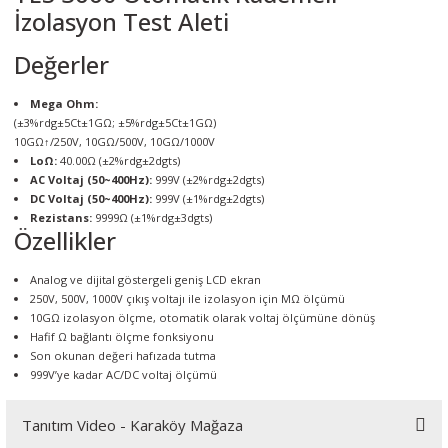
İzolasyon Test Aleti
örleri
Değerler
r
Mega Ohm:
 Cihazları
(±3%rdg±5Ct±1GΩ; ±5%rdg±5Ct±1GΩ)
10GΩ↑/250V, 10GΩ/500V, 10GΩ/1000V
LoΩ:
40.00Ω (±2%rdg±2dgts)
Cihazları
AC Voltaj (50~400Hz):
999V (±2%rdg±2dgts)
DC Voltaj (50~400Hz):
999V (±1%rdg±2dgts)
Rezistans:
9999Ω (±1%rdg±3dgts)
Özellikler
Analog ve dijital göstergeli geniş LCD ekran
250V, 500V, 1000V çıkış voltajı ile izolasyon için MΩ ölçümü
10GΩ izolasyon ölçme, otomatik olarak voltaj ölçümüne dönüş
Hafif Ω bağlantı ölçme fonksiyonu
Son okunan değeri hafızada tutma
999V’ye kadar AC/DC voltaj ölçümü
Tanıtım Video - Karaköy Mağaza