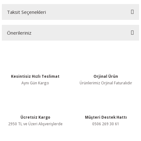
Taksit Seçenekleri
Bu ürüne ilk yorumu siz yapın!
Önerileriniz
Yorum Yaz
Bu ürünün fiyat bilgisi, resim, ürün açıklamalarında ve diğer
konularda yetersiz gördüğünüz noktaları öneri formunu kullanarak
tarafımıza iletebilirsiniz.
Görüş ve önerileriniz için teşekkür ederiz.
Kesintisiz Hızlı Teslimat
Orjinal Ürün
Ürün resmi kalitesiz, bozuk veya görüntülenemiyor.
Aynı Gün Kargo
Ürünlerimiz Orjinal Faturalıdır
Ürün açıklamasında eksik bilgiler bulunuyor.
Ürün bilgilerinde hatalar bulunuyor.
Ürün fiyatı diğer sitelerden daha pahalı.
Bu ürüne benzer farklı alternatifler olmalı.
Ücretsiz Kargo
Müşteri Destek Hattı
2950 TL ve Üzeri Alışverişlerde
0506 269 30 61