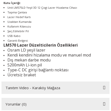
Kutu İçeriği:
Unit LM575LD Yeşil 3D 12 Çizgi Lazer Hizalama Cihazı
Taşıma Çantası
Lazer Hedef Kartı
Uzaktan Kumanda
Kullanım Kılavuzu
Şarj Edilebilir Pil
USB Kabo
Garanti Belgesi
LM570 Lazer Düzelticilerin Özellikleri
Osram LD yeşil lazer
Kendi kendini hizalama modu ve manuel mod
Dış mekan darbe modu
5200mAh Li-ion pil
Type-C DC girişi bağlantı noktası
Ücretsiz braket
Tanıtım Video - Karaköy Mağaza
Youtube videomuzu tam ekran izlemek için tıklayınız.
Yorumlar (0)