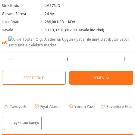
Stok Kodu
LM575LD
 Test Cihazı
lçer
Garanti Süresi
24 Ay
hazları
a Cihazları
sı
yleri
Liste Fiyatı
288,00 USD + KDV
Havale
6.113,32 TL (%2,00 Havale İndirimi)
ergeleri
lizörleri
neleri
Cihazları
SEPETE EKLE
HEMEN AL
zları ve Kablo Bulucular
Tavsiye Et
Fiyat Alarmı
Yorum Yaz
reler
Aynı Gün Kargo