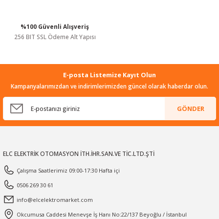
%100 Güvenli Alışveriş
Gönder
256 BIT SSL Ödeme Alt Yapısı
E-posta Listemize Kayıt Olun
Kampanyalarımızdan ve indirimlerimizden güncel olarak haberdar olun.
GÖNDER
ELC ELEKTRİK OTOMASYON İTH.İHR.SAN.VE TİC.LTD.ŞTİ
Çalışma Saatlerimiz 09:00-17:30 Hafta içi
0506 269 30 61
info@elcelektromarket.com
Okcumusa Caddesi Menevşe İş Hanı No:22/137 Beyoğlu / İstanbul