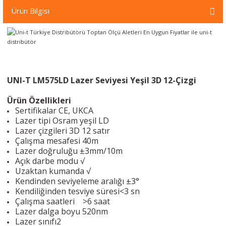
örleri
Ürün Bilgisi
r
 Cihazları
UNI-T LM575LD Lazer Seviyesi Yeşil 3D 12-Çizgi
Cihazları
Ürün Özellikleri
Sertifikalar
CE, UKCA
Lazer tipi
Osram yeşil LD
Lazer çizgileri
3D 12 satır
Çalışma mesafesi 40m
Lazer doğruluğu
±3mm/10m
Açık darbe modu √
Uzaktan kumanda √
Kendinden seviyeleme aralığı
±3°
Kendiliğinden tesviye süresi
<3 sn
Çalışma saatleri
>6 saat
Lazer dalga boyu
520nm
Lazer sınıfı
2