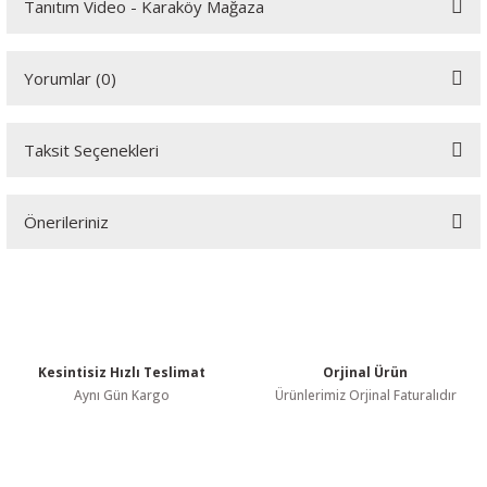
Tanıtım Video - Karaköy Mağaza
Youtube videomuzu tam ekran izlemek için tıklayınız.
Yorumlar (0)
Taksit Seçenekleri
Bu ürüne ilk yorumu siz yapın!
Önerileriniz
Yorum Yaz
Bu ürünün fiyat bilgisi, resim, ürün açıklamalarında ve diğer
konularda yetersiz gördüğünüz noktaları öneri formunu kullanarak
tarafımıza iletebilirsiniz.
Görüş ve önerileriniz için teşekkür ederiz.
Kesintisiz Hızlı Teslimat
Orjinal Ürün
Ürün resmi kalitesiz, bozuk veya görüntülenemiyor.
Aynı Gün Kargo
Ürünlerimiz Orjinal Faturalıdır
Ürün açıklamasında eksik bilgiler bulunuyor.
Ürün bilgilerinde hatalar bulunuyor.
Ürün fiyatı diğer sitelerden daha pahalı.