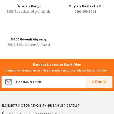
Bu ürüne benzer farklı alternatifler olmalı.
Ücretsiz Kargo
Müşteri Destek Hattı
2950 TL ve Üzeri Alışverişlerde
0506 269 30 61
%100 Güvenli Alışveriş
Gönder
256 BIT SSL Ödeme Alt Yapısı
E-posta Listemize Kayıt Olun
Kampanyalarımızdan ve indirimlerimizden güncel olarak haberdar olun.
GÖNDER
ELC ELEKTRİK OTOMASYON İTH.İHR.SAN.VE TİC.LTD.ŞTİ