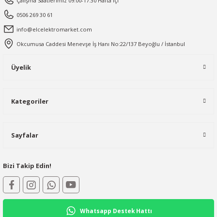
Çalışma Saatlerimiz 09:00-17:30 Hafta içi
0506 269 30 61
info@elcelektromarket.com
Okcumusa Caddesi Menevşe İş Hanı No:22/137 Beyoğlu / İstanbul
Üyelik
Kategoriler
Sayfalar
Bizi Takip Edin!
Whatsapp Destek Hattı