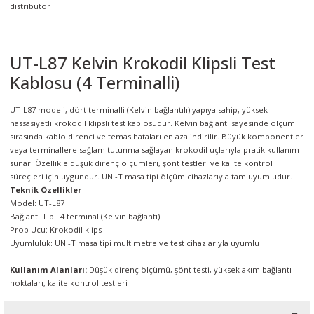
örleri
r
UT-L87 Kelvin Krokodil Klipsli Test
Kablosu (4 Terminalli)
 Cihazları
UT-L87 modeli, dört terminalli (Kelvin bağlantılı) yapıya sahip, yüksek
Cihazları
hassasiyetli krokodil klipsli test kablosudur. Kelvin bağlantı sayesinde ölçüm
sırasında kablo direnci ve temas hataları en aza indirilir. Büyük komponentler
veya terminallere sağlam tutunma sağlayan krokodil uçlarıyla pratik kullanım
sunar. Özellikle düşük direnç ölçümleri, şönt testleri ve kalite kontrol
süreçleri için uygundur. UNI-T masa tipi ölçüm cihazlarıyla tam uyumludur.
Teknik Özellikler
Model: UT-L87
Bağlantı Tipi: 4 terminal (Kelvin bağlantı)
Prob Ucu: Krokodil klips
Uyumluluk: UNI-T masa tipi multimetre ve test cihazlarıyla uyumlu
Kullanım Alanları:
Düşük direnç ölçümü, şönt testi, yüksek akım bağlantı
noktaları, kalite kontrol testleri