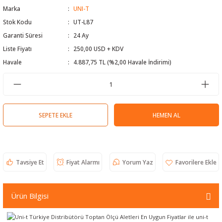
Marka
UNI-T
 Test Cihazı
lçer
Stok Kodu
UT-L87
Garanti Süresi
24 Ay
hazları
a Cihazları
sı
yleri
Liste Fiyatı
250,00 USD + KDV
ergeleri
Havale
4.887,75 TL (%2,00 Havale İndirimi)
lizörleri
neleri
Cihazları
SEPETE EKLE
HEMEN AL
zları ve Kablo Bulucular
Tavsiye Et
Fiyat Alarmı
Yorum Yaz
reler
Ürün Bilgisi